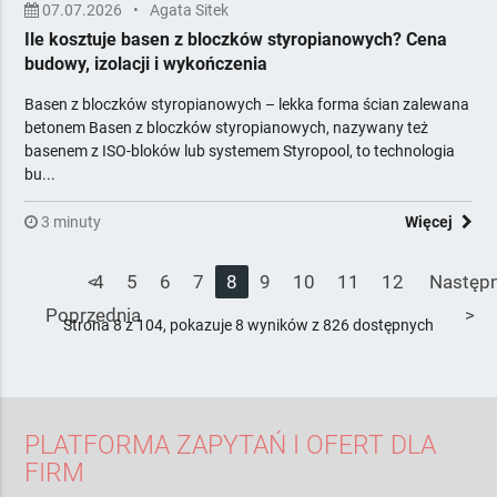
07.07.2026
•
Agata Sitek
Ile kosztuje basen z bloczków styropianowych? Cena
budowy, izolacji i wykończenia
Basen z bloczków styropianowych – lekka forma ścian zalewana
betonem Basen z bloczków styropianowych, nazywany też
basenem z ISO-bloków lub systemem Styropool, to technologia
bu...
3 minuty
Więcej
<
4
5
6
7
8
9
10
11
12
Następ
Poprzednia
>
Strona 8 z 104, pokazuje 8 wyników z 826 dostępnych
PLATFORMA ZAPYTAŃ I OFERT DLA
FIRM