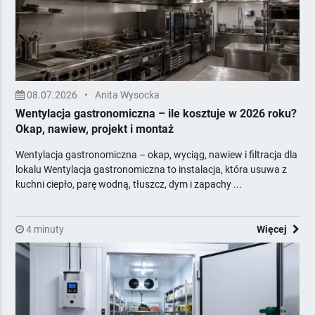
Meble
Minibary, Sejfy, Zamki
Multimedia i nagłośnienie
Odnawialne Źródła Energii
Ogrzewanie i opał
08.07.2026
•
Anita Wysocka
Opakowania
Wentylacja gastronomiczna – ile kosztuje w 2026 roku?
Oświetlenie, elektryka
Okap, nawiew, projekt i montaż
Piekarnictwo i cukiernictwo
Wentylacja gastronomiczna – okap, wyciąg, nawiew i filtracja dla
Podłogi, Ściany, Sufity
lokalu Wentylacja gastronomiczna to instalacja, która usuwa z
Pozostałe
kuchni ciepło, parę wodną, tłuszcz, dym i zapachy ...
Pralnictwo
Projektowanie i obsługa inwestycji
4 minuty
Reklama, Marketing, IT, Druk
Więcej
Rtv
Sport i rekreacja
Stolarka otworowa
Systemy komputerowe i fiskalne