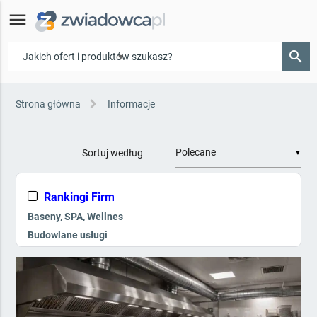
menu
search
▾
Strona główna
Informacje
Sortuj według
▼
Rankingi Firm
Baseny, SPA, Wellnes
Budowlane usługi
Galanteria hotelowa
Kompleksowe wyposażenie
Kontrola dostępu, Ppoż
Mała architektura i zieleń