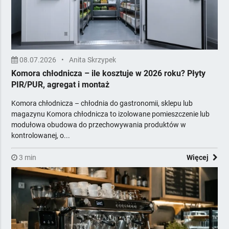
Tekstylia horeca
Urządzenia i środki chemiczne
Usługi dla firm
Wentylacja i klimatyzacja
Wyposażenie gastronomii
08.07.2026
•
Anita Skrzypek
Wyposażenie łazienek
Komora chłodnicza – ile kosztuje w 2026 roku? Płyty
PIR/PUR, agregat i montaż
Zadaszenia i osłony zewnętrzne
Żywność dla horeca
Komora chłodnicza – chłodnia do gastronomii, sklepu lub
Zawiera Ceny
magazynu Komora chłodnicza to izolowane pomieszczenie lub
modułowa obudowa do przechowywania produktów w
Z Poradami Eksperta
kontrolowanej, o...
3 min
Więcej