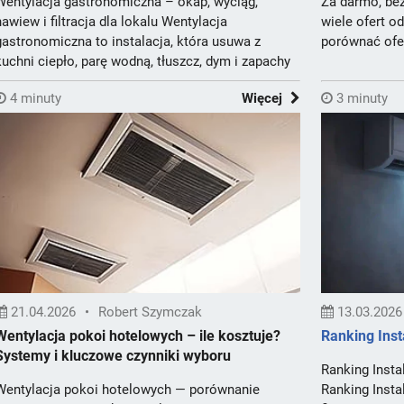
Wentylacja gastronomiczna – okap, wyciąg,
Za darmo, bez
nawiew i filtracja dla lokalu Wentylacja
wiele ofert o
gastronomiczna to instalacja, która usuwa z
porównać ofer
kuchni ciepło, parę wodną, tłuszcz, dym i zapachy
..
4 minuty
Więcej
3 minuty
21.04.2026
•
Robert Szymczak
13.03.2026
Wentylacja pokoi hotelowych – ile kosztuje?
Ranking Inst
Systemy i kluczowe czynniki wyboru
Ranking Insta
Wentylacja pokoi hotelowych — porównanie
Ranking Insta