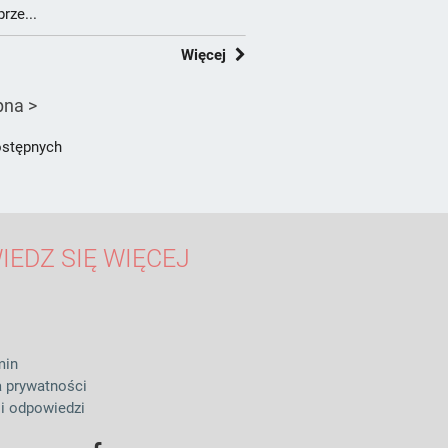
rze...
Więcej
pna >
dostępnych
IEDZ SIĘ WIĘCEJ
min
a prywatności
 i odpowiedzi