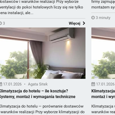
dostawców i warunków realizacji Przy wyborze
firmy zajmują
wentylacji do pokoi hotelowych liczy się nie tylko
montażem sys
cena instalacji, ale...
biur...
3 minuty
3
Więcej
17.01.2026
•
Agata Sitek
17.01.2026
Klimatyzacja do hotelu – ile kosztuje?
Klimatyzacja
Systemy, montaż i wymagania techniczne
montaż i wy
Klimatyzacja do hotelu — porównanie dostawców
Klimatyzacja
i warunków realizacji Przy wyborze klimatyzacji do
warunków real