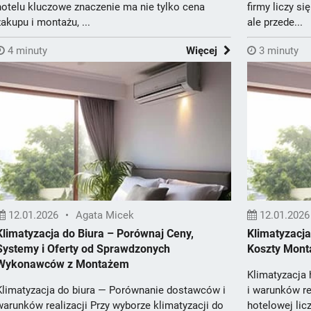
hotelu kluczowe znaczenie ma nie tylko cena
firmy liczy si
zakupu i montażu, ...
ale przede...
4 minuty
Więcej
3 minuty
12.01.2026
•
Agata Micek
12.01.2026
Klimatyzacja do Biura – Porównaj Ceny,
Klimatyzacj
Systemy i Oferty od Sprawdzonych
Koszty Mont
Wykonawców z Montażem
Klimatyzacja
Klimatyzacja do biura — Porównanie dostawców i
i warunków re
warunków realizacji Przy wyborze klimatyzacji do
hotelowej licz