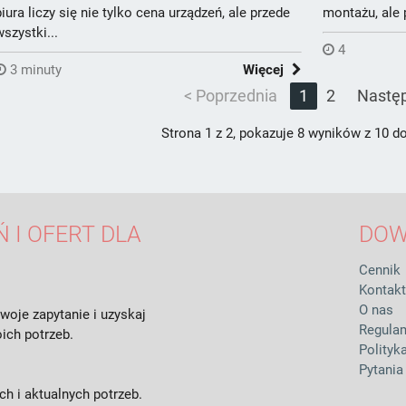
biura liczy się nie tylko cena urządzeń, ale przede
montażu, ale p
wszystki...
4
3 minuty
Więcej
< Poprzednia
1
2
Nastę
Strona 1 z 2, pokazuje 8 wyników z 10 
 I OFERT DLA
DOW
Cennik
Kontakt
O nas
woje zapytanie i uzyskaj
Regula
ich potrzeb.
Polityk
Pytania
h i aktualnych potrzeb.