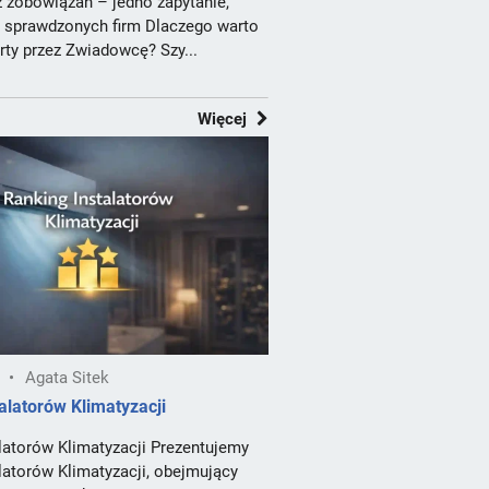
 zobowiązań – jedno zapytanie,
d sprawdzonych firm Dlaczego warto
ty przez Zwiadowcę? Szy...
Więcej
•
Agata Sitek
alatorów Klimatyzacji
latorów Klimatyzacji Prezentujemy
latorów Klimatyzacji, obejmujący