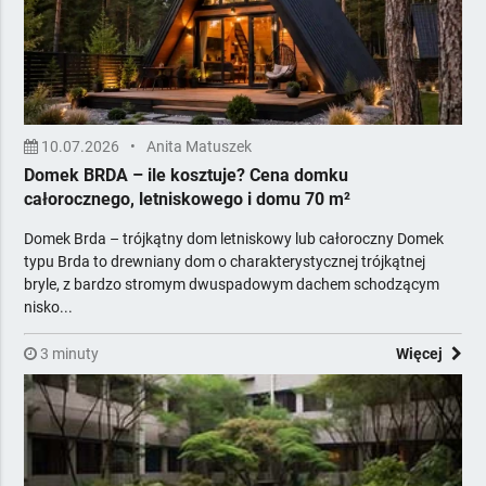
Domki letniskowe
Ogrody wertykalne
Projektowanie, utrzymanie zieleni
Meble
Minibary, Sejfy, Zamki
Multimedia i nagłośnienie
10.07.2026
•
Anita Matuszek
Domek BRDA – ile kosztuje? Cena domku
Odnawialne Źródła Energii
całorocznego, letniskowego i domu 70 m²
Ogrzewanie i opał
Opakowania
Domek Brda – trójkątny dom letniskowy lub całoroczny Domek
Oświetlenie, elektryka
typu Brda to drewniany dom o charakterystycznej trójkątnej
bryle, z bardzo stromym dwuspadowym dachem schodzącym
Piekarnictwo i cukiernictwo
nisko...
Podłogi, Ściany, Sufity
Pozostałe
3 minuty
Więcej
Pralnictwo
Projektowanie i obsługa inwestycji
Reklama, Marketing, IT, Druk
Rtv
Sport i rekreacja