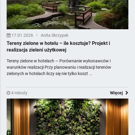
Stolarka otworowa
Systemy komputerowe i fiskalne
Tekstylia horeca
Urządzenia i środki chemiczne
17.01.2026
•
Anita Skrzypek
Usługi dla firm
Tereny zielone w hotelu – ile kosztuje? Projekt i
Wentylacja i klimatyzacja
realizacja zieleni użytkowej
Wyposażenie gastronomii
Tereny zielone w hotelach — Porównanie wykonawców i
Wyposażenie łazienek
warunków realizacji Przy planowaniu i realizacji terenów
Zadaszenia i osłony zewnętrzne
zielonych w hotelach liczy się nie tylko koszt ...
Żywność dla horeca
Zawiera Ceny
4 minuty
Więcej
Z Poradami Eksperta