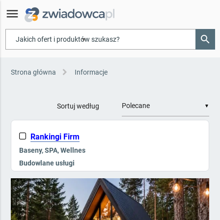
menu
search
▾
Strona główna
Informacje
Sortuj według
▼
Rankingi Firm
Baseny, SPA, Wellnes
Budowlane usługi
Galanteria hotelowa
Kompleksowe wyposażenie
Kontrola dostępu, Ppoż
Mała architektura i zieleń