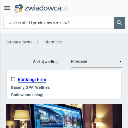
menu
search
▾
Strona główna
Informacje
Sortuj według
▼
Rankingi Firm
Baseny, SPA, Wellnes
Budowlane usługi
Galanteria hotelowa
Kompleksowe wyposażenie
Kontrola dostępu, Ppoż
Mała architektura i zieleń