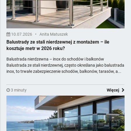
Tekstylia horeca
Urządzenia i środki chemiczne
Usługi dla firm
Wentylacja i klimatyzacja
Wyposażenie gastronomii
10.07.2026
•
Anita Matuszek
Wyposażenie łazienek
Balustrady ze stali nierdzewnej z montażem – ile
kosztuje metr w 2026 roku?
Zadaszenia i osłony zewnętrzne
Żywność dla horeca
Balustrada nierdzewna – inox do schodów i balkonów
Zawiera Ceny
Balustrada ze stali nierdzewnej, często określana jako balustrada
inox, to trwałe zabezpieczenie schodów, balkonów, tarasów, a...
Z Poradami Eksperta
3 minuty
Więcej