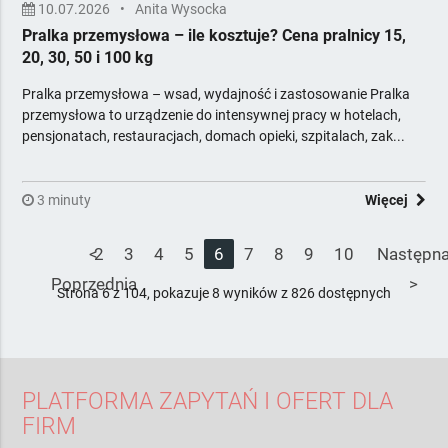
10.07.2026
•
Anita Wysocka
Pralka przemysłowa – ile kosztuje? Cena pralnicy 15,
20, 30, 50 i 100 kg
Pralka przemysłowa – wsad, wydajność i zastosowanie Pralka
przemysłowa to urządzenie do intensywnej pracy w hotelach,
pensjonatach, restauracjach, domach opieki, szpitalach, zak...
3 minuty
Więcej
<
2
3
4
5
6
7
8
9
10
Następn
Poprzednia
>
Strona 6 z 104, pokazuje 8 wyników z 826 dostępnych
PLATFORMA ZAPYTAŃ I OFERT DLA
FIRM