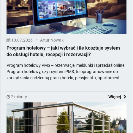
Meble
Minibary, Sejfy, Zamki
Multimedia i nagłośnienie
Odnawialne Źródła Energii
Ogrzewanie i opał
10.07.2026
•
Artur Nowak
Opakowania
Program hotelowy – jaki wybrać i ile kosztuje system
Oświetlenie, elektryka
do obsługi hotelu, recepcji i rezerwacji?
Piekarnictwo i cukiernictwo
Program hotelowy PMS – rezerwacje, meldunki i sprzedaż online
Podłogi, Ściany, Sufity
Program hotelowy, czyli system PMS, to oprogramowanie do
Pozostałe
zarządzania codzienną pracą hotelu, pensjonatu, apartament...
Pralnictwo
Projektowanie i obsługa inwestycji
2 minuty
Reklama, Marketing, IT, Druk
Więcej
Rtv
Sport i rekreacja
Stolarka otworowa
Systemy komputerowe i fiskalne