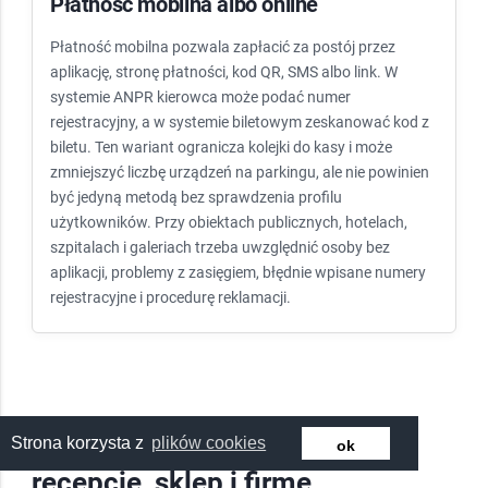
Płatność mobilna albo online
Płatność mobilna pozwala zapłacić za postój przez
aplikację, stronę płatności, kod QR, SMS albo link. W
systemie ANPR kierowca może podać numer
rejestracyjny, a w systemie biletowym zeskanować kod z
biletu. Ten wariant ogranicza kolejki do kasy i może
zmniejszyć liczbę urządzeń na parkingu, ale nie powinien
być jedyną metodą bez sprawdzenia profilu
użytkowników. Przy obiektach publicznych, hotelach,
szpitalach i galeriach trzeba uwzględnić osoby bez
aplikacji, problemy z zasięgiem, błędnie wpisane numery
rejestracyjne i procedurę reklamacji.
Strona korzysta z
plików cookies
Zatwierdzanie postoju przez
ok
recepcję, sklep i firmę