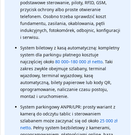
podstawowe sterowanie, piloty, RFID, GSM,
przycisk ochrony albo proste otwieranie
telefonem. Osobno trzeba sprawdzić koszt
fundamentu, zasilania, okablowania, pętli
indukcyjnych, fotokomórek, odbojnic, konfiguracji
i serwisu.
System biletowy z kasą automatyczną:
kompletny
system dla parkingu płatnego kosztuje
najczęściej około
80 000–180 000 zł netto
. Taki
zakres zwykle obejmuje szlabany, terminal
wjazdowy, terminal wyjazdowy, kasę
automatyczną, bilety papierowe lub kody QR,
oprogramowanie, naliczanie czasu postoju,
montaż i uruchomienie.
System parkingowy ANPR/LPR:
prosty wariant z
kamerą do odczytu tablic i sterowaniem
szlabanem może zaczynać się od około
25 000 zł
netto
. Pełny system bezbiletowy z kamerami,
oprogramowaniem, płatnościami online, bazą