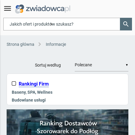
menu
search
▾
Strona główna
Informacje
Sortuj według
▼
Rankingi Firm
Baseny, SPA, Wellnes
Budowlane usługi
Galanteria hotelowa
Kompleksowe wyposażenie
Kontrola dostępu, Ppoż
Mała architektura i zieleń