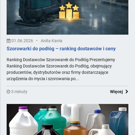
Meble
Minibary, Sejfy, Zamki
Multimedia i nagłośnienie
Odnawialne Źródła Energii
Ogrzewanie i opał
01.06.2026
•
Anita Kania
Opakowania
Szorowarki do podłóg – ranking dostawców i ceny
Oświetlenie, elektryka
Piekarnictwo i cukiernictwo
Ranking Dostawców Szorowarek do Podłóg Prezentujemy
Ranking Dostawców Szorowarek do Podłóg, obejmujący
Podłogi, Ściany, Sufity
producentów, dystrybutorów oraz firmy dostarczające
Pozostałe
urządzenia do mycia i szorowania po...
Pralnictwo
Projektowanie i obsługa inwestycji
3 minuty
Więcej
Reklama, Marketing, IT, Druk
Rtv
Sport i rekreacja
Stolarka otworowa
Systemy komputerowe i fiskalne