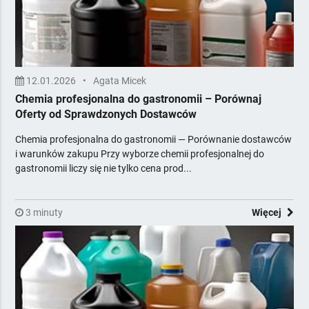
Tekstylia horeca
Urządzenia i środki chemiczne
Myjki, odkurzacze, zamiatarki
Środki czystości
Usługi dla firm
12.01.2026
•
Agata Micek
Wentylacja i klimatyzacja
Chemia profesjonalna do gastronomii – Porównaj
Wyposażenie gastronomii
Oferty od Sprawdzonych Dostawców
Wyposażenie łazienek
Chemia profesjonalna do gastronomii — Porównanie dostawców
Zadaszenia i osłony zewnętrzne
i warunków zakupu Przy wyborze chemii profesjonalnej do
Żywność dla horeca
gastronomii liczy się nie tylko cena prod...
Zawiera Ceny
Z Poradami Eksperta
3 minuty
Więcej