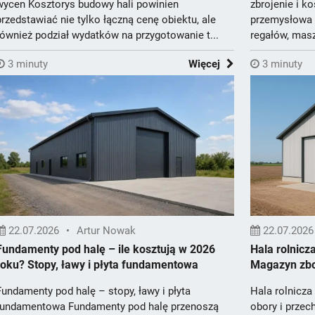
wycen Kosztorys budowy hali powinien
zbrojenie i k
przedstawiać nie tylko łączną cenę obiektu, ale
przemysłowa w
również podział wydatków na przygotowanie t...
regałów, mas
ruchu wózków
3 minuty
Więcej
3 minuty
22.07.2026
•
Artur Nowak
22.07.2026
Fundamenty pod halę – ile kosztują w 2026
Hala rolnicz
roku? Stopy, ławy i płyta fundamentowa
Magazyn zbo
Fundamenty pod halę – stopy, ławy i płyta
Hala rolnicz
fundamentowa Fundamenty pod halę przenoszą
obory i przec