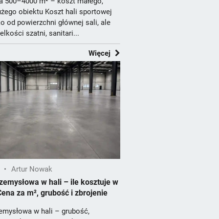
a 500–4000 m² – koszt małego,
użego obiektu Koszt hali sportowej
ko od powierzchni głównej sali, ale
lkości szatni, sanitari...
Więcej
•
Artur Nowak
emysłowa w hali – ile kosztuje w
ena za m², grubość i zbrojenie
emysłowa w hali – grubość,