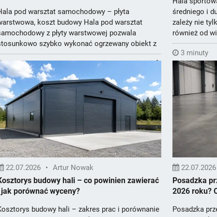
Hala sportow
Hala pod warsztat samochodowy – płyta
średniego i d
warstwowa, koszt budowy Hala pod warsztat
zależy nie tyl
samochodowy z płyty warstwowej pozwala
również od wie
stosunkowo szybko wykonać ogrzewany obiekt z
3 minuty
dużymi bramam...
3 minuty
Więcej
22.07.2026
•
Artur Nowak
22.07.2026
Kosztorys budowy hali – co powinien zawierać
Posadzka prz
i jak porównać wyceny?
2026 roku? C
Kosztorys budowy hali – zakres prac i porównanie
Posadzka prz