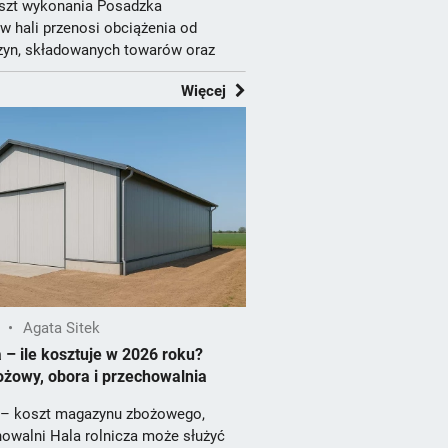
oszt wykonania Posadzka
 hali przenosi obciążenia od
zyn, składowanych towarów oraz
 wid...
Więcej
•
Agata Sitek
a – ile kosztuje w 2026 roku?
żowy, obora i przechowalnia
a – koszt magazynu zbożowego,
howalni Hala rolnicza może służyć