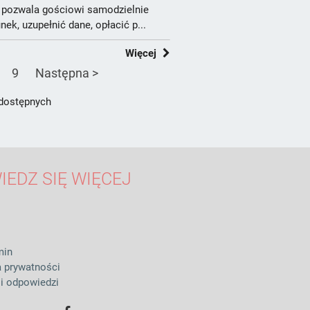
y pozwala gościowi samodzielnie
ek, uzupełnić dane, opłacić p...
Więcej
9
Następna >
 dostępnych
IEDZ SIĘ WIĘCEJ
min
a prywatności
 i odpowiedzi