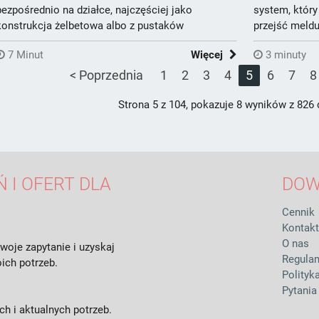
bezpośrednio na działce, najczęściej jako
system, któr
konstrukcja żelbetowa albo z pustaków
przejść meldun
szalunkowy...
7 Minut
Więcej
3 minuty
< Poprzednia
1
2
3
4
5
6
7
8
Strona 5 z 104, pokazuje 8 wyników z 826
 I OFERT DLA
DOW
Cennik
Kontakt
O nas
woje zapytanie i uzyskaj
Regula
ich potrzeb.
Polityk
Pytania
h i aktualnych potrzeb.