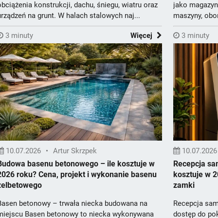
obciążenia konstrukcji, dachu, śniegu, wiatru oraz
jako magazyn 
urządzeń na grunt. W halach stalowych naj...
maszyny, obor
3 minuty
Więcej
3 minuty
10.07.2026
•
Artur Skrzpek
10.07.2026
Budowa basenu betonowego – ile kosztuje w
Recepcja sa
2026 roku? Cena, projekt i wykonanie basenu
kosztuje w 2
żelbetowego
zamki
Basen betonowy – trwała niecka budowana na
Recepcja sam
miejscu Basen betonowy to niecka wykonywana
dostęp do po