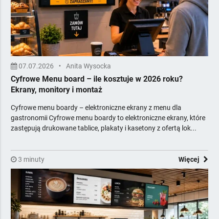
Meble
Minibary, Sejfy, Zamki
Multimedia i nagłośnienie
Menu Board, cyfrowe menu
Systemy AV
Systemy nagłośnienia
07.07.2026
•
Anita Wysocka
Cyfrowe Menu board – ile kosztuje w 2026 roku?
Odnawialne Źródła Energii
Ekrany, monitory i montaż
Ogrzewanie i opał
Opakowania
Cyfrowe menu boardy – elektroniczne ekrany z menu dla
Oświetlenie, elektryka
gastronomii Cyfrowe menu boardy to elektroniczne ekrany, które
zastępują drukowane tablice, plakaty i kasetony z ofertą lok...
Piekarnictwo i cukiernictwo
Podłogi, Ściany, Sufity
Pozostałe
3 minuty
Więcej
Pralnictwo
Projektowanie i obsługa inwestycji
Reklama, Marketing, IT, Druk
Rtv
Sport i rekreacja