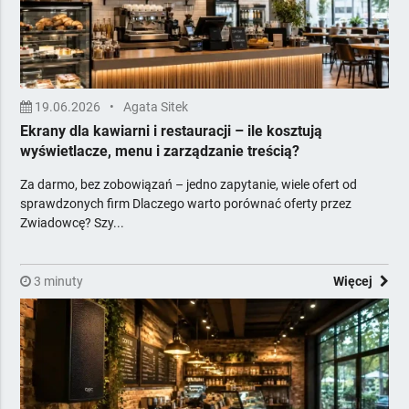
Stolarka otworowa
Systemy komputerowe i fiskalne
Tekstylia horeca
Urządzenia i środki chemiczne
19.06.2026
•
Agata Sitek
Usługi dla firm
Ekrany dla kawiarni i restauracji – ile kosztują
Wentylacja i klimatyzacja
wyświetlacze, menu i zarządzanie treścią?
Wyposażenie gastronomii
Za darmo, bez zobowiązań – jedno zapytanie, wiele ofert od
Wyposażenie łazienek
sprawdzonych firm Dlaczego warto porównać oferty przez
Zadaszenia i osłony zewnętrzne
Zwiadowcę? Szy...
Żywność dla horeca
Zawiera Ceny
3 minuty
Więcej
Z Poradami Eksperta