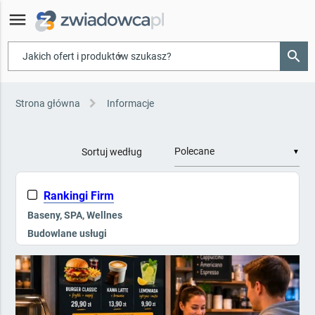
menu
search
▾
Strona główna
Informacje
Sortuj według
▼
Rankingi Firm
Baseny, SPA, Wellnes
Budowlane usługi
Galanteria hotelowa
Kompleksowe wyposażenie
Kontrola dostępu, Ppoż
Mała architektura i zieleń