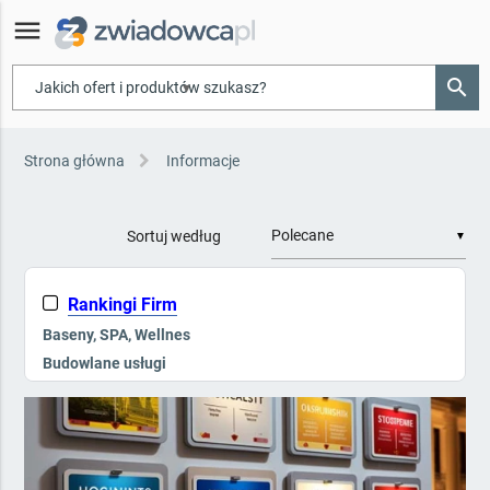
menu
search
▾
Strona główna
Informacje
Sortuj według
▼
Rankingi Firm
Baseny, SPA, Wellnes
Budowlane usługi
Galanteria hotelowa
Kompleksowe wyposażenie
Kontrola dostępu, Ppoż
Mała architektura i zieleń