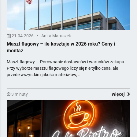
Stolarka otworowa
Systemy komputerowe i fiskalne
Tekstylia horeca
Urządzenia i środki chemiczne
21.04.2026
•
Anita Matuszek
Usługi dla firm
Maszt flagowy – ile kosztuje w 2026 roku? Ceny i
Wentylacja i klimatyzacja
montaż
Wyposażenie gastronomii
Maszt flagowy — Porównanie dostawców i warunków zakupu
Wyposażenie łazienek
Przy wyborze masztu flagowego liczy się nie tylko cena, ale
Zadaszenia i osłony zewnętrzne
przede wszystkim jakość materiałów, ...
Żywność dla horeca
Zawiera Ceny
3 minuty
Więcej
Z Poradami Eksperta