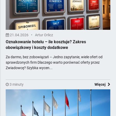
Meble
Minibary, Sejfy, Zamki
Multimedia i nagłośnienie
Odnawialne Źródła Energii
Ogrzewanie i opał
21.04.2026
•
Artur Orlicz
Opakowania
Oznakowanie hotelu – ile kosztuje? Zakres
Oświetlenie, elektryka
obowiązkowy i koszty dodatkowe
Piekarnictwo i cukiernictwo
Za darmo, bez zobowiązań – Jedno zapytanie, wiele ofert od
Podłogi, Ściany, Sufity
sprawdzonych firm Dlaczego warto porównać oferty przez
Pozostałe
Zwiadowcę? Szybka wycen...
Pralnictwo
Projektowanie i obsługa inwestycji
3 minuty
Reklama, Marketing, IT, Druk
Więcej
Drukarnia
Oznakowanie, informacja
Reklama zewnętrzna
Rtv
Sport i rekreacja