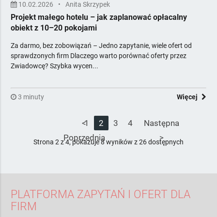
10.02.2026
•
Anita Skrzypek
Projekt małego hotelu – jak zaplanować opłacalny
obiekt z 10–20 pokojami
Za darmo, bez zobowiązań – Jedno zapytanie, wiele ofert od
sprawdzonych firm Dlaczego warto porównać oferty przez
Zwiadowcę? Szybka wycen...
3 minuty
Więcej
<
1
2
3
4
Następna
Poprzednia
>
Strona 2 z 4, pokazuje 8 wyników z 26 dostępnych
PLATFORMA ZAPYTAŃ I OFERT DLA
FIRM