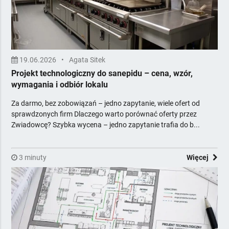
Stolarka otworowa
Systemy komputerowe i fiskalne
Tekstylia horeca
Urządzenia i środki chemiczne
19.06.2026
•
Agata Sitek
Usługi dla firm
Projekt technologiczny do sanepidu – cena, wzór,
Wentylacja i klimatyzacja
wymagania i odbiór lokalu
Wyposażenie gastronomii
Za darmo, bez zobowiązań – jedno zapytanie, wiele ofert od
Wyposażenie łazienek
sprawdzonych firm Dlaczego warto porównać oferty przez
Zadaszenia i osłony zewnętrzne
Zwiadowcę? Szybka wycena – jedno zapytanie trafia do b...
Żywność dla horeca
Zawiera Ceny
3 minuty
Więcej
Z Poradami Eksperta