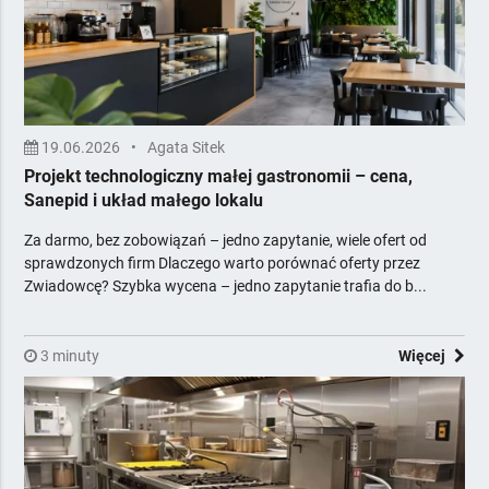
Meble
Minibary, Sejfy, Zamki
Multimedia i nagłośnienie
Odnawialne Źródła Energii
Ogrzewanie i opał
19.06.2026
•
Agata Sitek
Opakowania
Projekt technologiczny małej gastronomii – cena,
Oświetlenie, elektryka
Sanepid i układ małego lokalu
Piekarnictwo i cukiernictwo
Za darmo, bez zobowiązań – jedno zapytanie, wiele ofert od
Podłogi, Ściany, Sufity
sprawdzonych firm Dlaczego warto porównać oferty przez
Pozostałe
Zwiadowcę? Szybka wycena – jedno zapytanie trafia do b...
Pralnictwo
Projektowanie i obsługa inwestycji
3 minuty
HACCP - wdrożenie
Więcej
Projektowanie hoteli
Projekty technologiczne
Reklama, Marketing, IT, Druk
Rtv
Sport i rekreacja