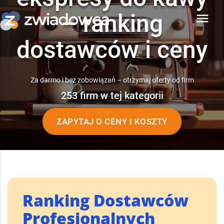
– ranking
menu
dostawców i ceny
Za darmo i bez zobowiązań – otrzymaj oferty od firm
253 firm w tej kategorii
ZAPYTAJ O CENY I KOSZTY
Ranking Dostawców
Profesjonalnych