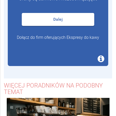
Odpowiedz na kilka pytań
Oferty są darmowe i niezobowiązujące
Dalej
Dołącz do firm oferujących Ekspresy do kawy
WIĘCEJ PORADNIKÓW NA PODOBNY
TEMAT