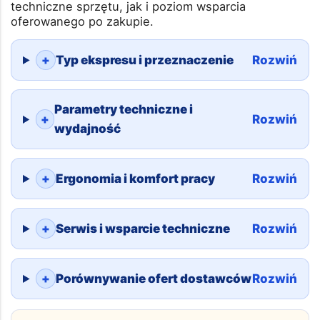
także wydajności, stabilności parametrów parzenia,
ergonomii pracy baristy oraz dostępności serwisu
technicznego. Wybór odpowiedniego dostawcy
powinien uwzględniać zarówno parametry
techniczne sprzętu, jak i poziom wsparcia
oferowanego po zakupie.
+
Typ ekspresu i przeznaczenie
Rozwiń
Parametry techniczne i
+
Rozwiń
wydajność
+
Ergonomia i komfort pracy
Rozwiń
+
Serwis i wsparcie techniczne
Rozwiń