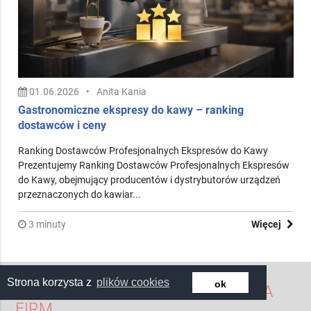
01.06.2026
•
Anita Kania
Gastronomiczne ekspresy do kawy – ranking
dostawców i ceny
Ranking Dostawców Profesjonalnych Ekspresów do Kawy
Prezentujemy Ranking Dostawców Profesjonalnych Ekspresów
do Kawy, obejmujący producentów i dystrybutorów urządzeń
przeznaczonych do kawiar...
3 minuty
Więcej
Strona korzysta z
plików cookies
ok