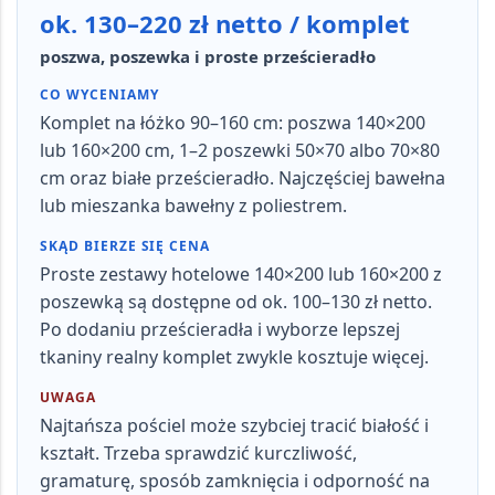
ok. 130–220 zł netto / komplet
poszwa, poszewka i proste prześcieradło
CO WYCENIAMY
Komplet na łóżko
90–160 cm
: poszwa 140×200
lub 160×200 cm, 1–2 poszewki 50×70 albo 70×80
cm oraz białe prześcieradło. Najczęściej bawełna
lub mieszanka bawełny z poliestrem.
SKĄD BIERZE SIĘ CENA
Proste zestawy hotelowe 140×200 lub 160×200 z
poszewką są dostępne od ok. 100–130 zł netto.
Po dodaniu prześcieradła i wyborze lepszej
tkaniny realny komplet zwykle kosztuje więcej.
UWAGA
Najtańsza pościel może szybciej tracić białość i
kształt. Trzeba sprawdzić kurczliwość,
gramaturę, sposób zamknięcia i odporność na