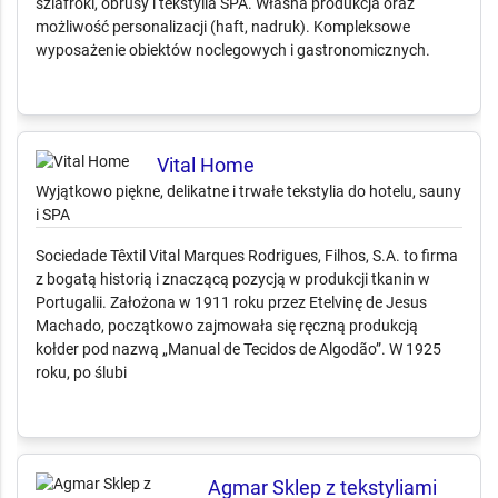
Producent tekstyliów dla hoteli i HoReCa: pościel, ręczniki,
szlafroki, obrusy i tekstylia SPA. Własna produkcja oraz
możliwość personalizacji (haft, nadruk). Kompleksowe
wyposażenie obiektów noclegowych i gastronomicznych.
Vital Home
Wyjątkowo piękne, delikatne i trwałe tekstylia do hotelu, sauny
i SPA
Sociedade Têxtil Vital Marques Rodrigues, Filhos, S.A. to firma
z bogatą historią i znaczącą pozycją w produkcji tkanin w
Portugalii. Założona w 1911 roku przez Etelvinę de Jesus
Machado, początkowo zajmowała się ręczną produkcją
kołder pod nazwą „Manual de Tecidos de Algodão”. W 1925
roku, po ślubi