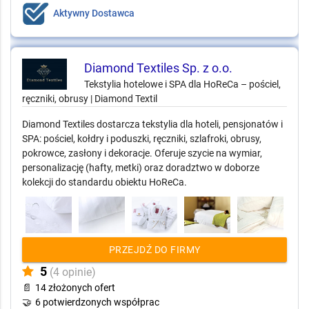
Aktywny Dostawca
Diamond Textiles Sp. z o.o.
Tekstylia hotelowe i SPA dla HoReCa – pościel,
ręczniki, obrusy | Diamond Textil
Diamond Textiles dostarcza tekstylia dla hoteli, pensjonatów i
SPA: pościel, kołdry i poduszki, ręczniki, szlafroki, obrusy,
pokrowce, zasłony i dekoracje. Oferuje szycie na wymiar,
personalizację (hafty, metki) oraz doradztwo w doborze
kolekcji do standardu obiektu HoReCa.
PRZEJDŹ DO FIRMY
5
(4 opinie)
📄
14 złożonych ofert
🤝
6 potwierdzonych współprac