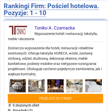
Rankingi Firm: Pościel hotelowa.
Pozyzje: 1 - 10
Toniko A. Czarnacka
Wyposażenie hoteli i restauracji, tekstylia,
meble i akcesoria
Dostarcza wyposażenie dla hoteli, restauracji i obiektów
eventowych. Oferuje tekstylia HORECA, wózki, zastawę
stołową, odzież służbową, dekoracje okienne, meble
bankietowe, podesty mobilne oraz nietypowe rozwiązania
projektowe. Obsługuje zarówno pojedyncze zamówienia, jak i
większe kontrakty.
PRZEJDŹ DO FIRMY
📄
9 złożonych ofert
Poradniki (3)