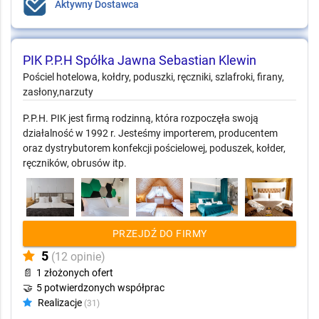
Aktywny Dostawca
PIK P.P.H Spółka Jawna Sebastian Klewin
Pościel hotelowa, kołdry, poduszki, ręczniki, szlafroki, firany,
zasłony,narzuty
P.P.H. PIK jest firmą rodzinną, która rozpoczęła swoją
działalność w 1992 r. Jesteśmy importerem, producentem
oraz dystrybutorem konfekcji pościelowej, poduszek, kołder,
ręczników, obrusów itp.
PRZEJDŹ DO FIRMY
5
(12 opinie)
📄
1 złożonych ofert
🤝
5 potwierdzonych współprac
Realizacje
(31)