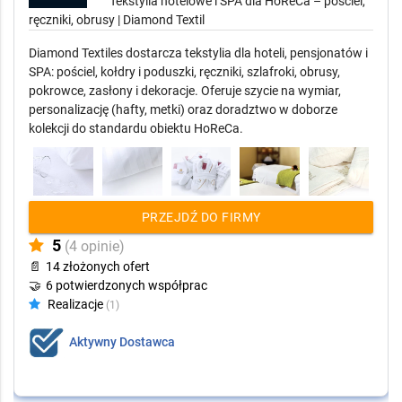
Tekstylia hotelowe i SPA dla HoReCa – pościel,
ręczniki, obrusy | Diamond Textil
Diamond Textiles dostarcza tekstylia dla hoteli, pensjonatów i
SPA: pościel, kołdry i poduszki, ręczniki, szlafroki, obrusy,
pokrowce, zasłony i dekoracje. Oferuje szycie na wymiar,
personalizację (hafty, metki) oraz doradztwo w doborze
kolekcji do standardu obiektu HoReCa.
PRZEJDŹ DO FIRMY
5
(4 opinie)
📄
14 złożonych ofert
🤝
6 potwierdzonych współprac
Realizacje
(1)
Aktywny Dostawca