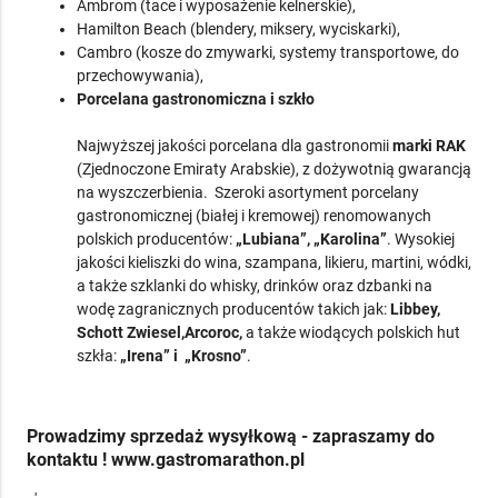
Ambrom (tace i wyposażenie kelnerskie),
Hamilton Beach (blendery, miksery, wyciskarki),
Cambro (kosze do zmywarki, systemy transportowe, do
przechowywania),
Porcelana gastronomiczna i szkło
Najwyższej jakości porcelana dla gastronomii
marki RAK
(Zjednoczone Emiraty Arabskie), z dożywotnią gwarancją
na wyszczerbienia.
Szeroki asortyment porcelany
gastronomicznej (białej i kremowej) renomowanych
polskich producentów:
„Lubiana”, „Karolina”
. Wysokiej
jakości kieliszki do wina, szampana, likieru, martini, wódki,
a także szklanki do whisky, drinków oraz dzbanki na
wodę zagranicznych producentów takich jak:
Libbey,
Schott Zwiesel,Arcoroc,
a także wiodących polskich hut
szkła:
„Irena” i
„Krosno”
.
Prowadzimy sprzedaż wysyłkową - z
apraszamy do
kontaktu !
www.gastromarathon.pl