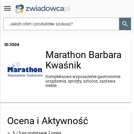
menu
search
▾
ID:3504
Marathon Barbara
Kwaśnik
Kompleksowe wyposażenie gastronomii-
urządzenia, sprzęty, sztućce, zastawa
meble
Ocena i Aktywność
⭐
5 / 5 na podstawie 7 opinii