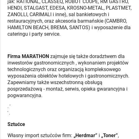
jak: RATIONAL, CLASSEQ, ROBOT COUPE, RM GASTRO,
HENDI, STALGAST, EDESA, KROSNO-METAL, PLASTMET,
ZANOLLI, CARIMALI i inne), sal bankietowych i
restauracyjnych, oraz akcesoria barmańskie (CAMBRO,
HAMILTON BEACH, BREMA, SANTOS) i wyposażenie dla
cateringu i party service.
Firma MARATHON
zajmuje się także doradztwem dla
inwestorów gastronomicznych , wykonaniem projektów
technologicznych oraz organizacją kompleksowego
wyposażenia obiektów hotelowych i gastronomicznych.
Zapewniamy także wszechstronną obsługą
posprzedażową - montaż, serwis, opieka gwarancyjna i
pogwarancyjna.
. '
' .
Sztućce
Własny import sztućców firm:
„Herdmar”
i
„Toner”
,