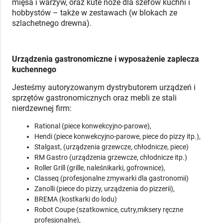
mięsa i warzyw, oraz kute noże dla szefów kuchni i
hobbystów – także w zestawach (w blokach ze
szlachetnego drewna).
Urządzenia gastronomiczne i wyposażenie zaplecza
kuchennego
Jesteśmy autoryzowanym dystrybutorem urządzeń i
sprzętów gastronomicznych oraz mebli ze stali
nierdzewnej firm:
Rational (piece konwekcyjno-parowe),
Hendi (piece konwekcyjno-parowe, piece do pizzy itp.),
Stalgast, (urządzenia grzewcze, chłodnicze, piece)
RM Gastro (urządzenia grzewcze, chłodnicze itp.)
Roller Grill (grille, naleśnikarki, gofrownice),
Classeq (profesjonalne zmywarki dla gastronomii)
Zanolli (piece do pizzy, urządzenia do pizzerii),
BREMA (kostkarki do lodu)
Robot Coupe (szatkownice, cutry,miksery ręczne
profesjonalne),