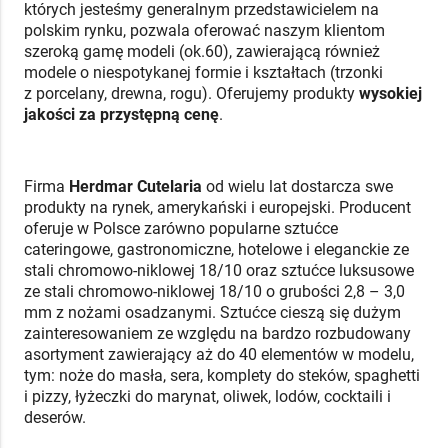
których jesteśmy generalnym przedstawicielem na
polskim rynku, pozwala oferować naszym klientom
szeroką gamę modeli (ok.60), zawierającą również
modele o niespotykanej formie i kształtach (trzonki
z porcelany, drewna, rogu). Oferujemy produkty
wysokiej
jakości za przystępną cenę
.
Firma
Herdmar Cutelaria
od wielu lat dostarcza swe
produkty na rynek, amerykański i europejski. Producent
oferuje w Polsce zarówno popularne sztućce
cateringowe, gastronomiczne, hotelowe i eleganckie ze
stali chromowo-niklowej 18/10 oraz sztućce luksusowe
ze stali chromowo-niklowej 18/10 o grubości 2,8 – 3,0
mm z nożami osadzanymi. Sztućce cieszą się dużym
zainteresowaniem ze względu na bardzo rozbudowany
asortyment zawierający aż do 40 elementów w modelu,
tym: noże do masła, sera, komplety do steków, spaghetti
i pizzy, łyżeczki do marynat, oliwek, lodów, cocktaili i
deserów.