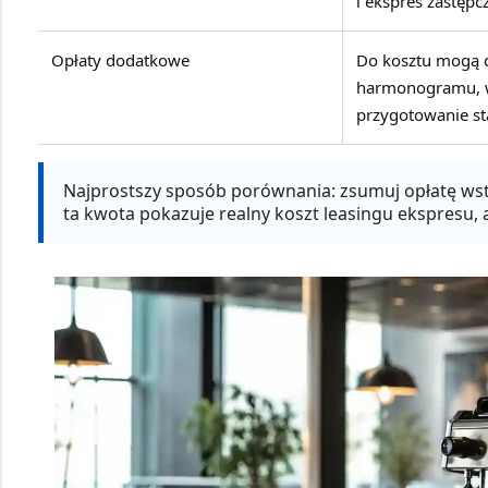
i ekspres zastępcz
Opłaty dodatkowe
Do kosztu mogą d
harmonogramu, w
przygotowanie st
Najprostszy sposób porównania:
zsumuj opłatę wst
ta kwota pokazuje realny koszt leasingu ekspresu, 