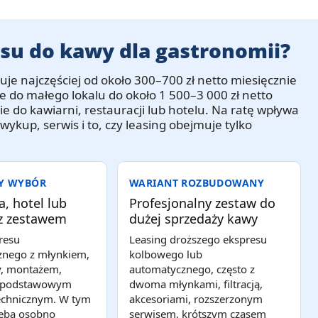
esu do kawy dla gastronomii?
uje najczęściej od około
300–700 zł netto miesięcznie
e do małego lokalu do około
1 500–3 000 zł netto
 do kawiarni, restauracji lub hotelu. Na ratę wpływa
ykup, serwis i to, czy leasing obejmuje tylko
ZY WYBÓR
WARIANT ROZBUDOWANY
a, hotel lub
Profesjonalny zestaw do
 z zestawem
dużej sprzedaży kawy
resu
Leasing droższego ekspresu
znego z młynkiem,
kolbowego lub
dy, montażem,
automatycznego, często z
i podstawowym
dwoma młynkami, filtracją,
echnicznym. W tym
akcesoriami, rozszerzonym
zeba osobno
serwisem, krótszym czasem