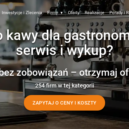
Inwestycje i Zlecenia
Firmy
▾
Oferty
Realizacje
Porady i R
kawy dla gastronomii
serwis i wykup?
bez zobowiązań – otrzymaj of
254 firm w tej kategorii
ZAPYTAJ O CENY I KOSZTY