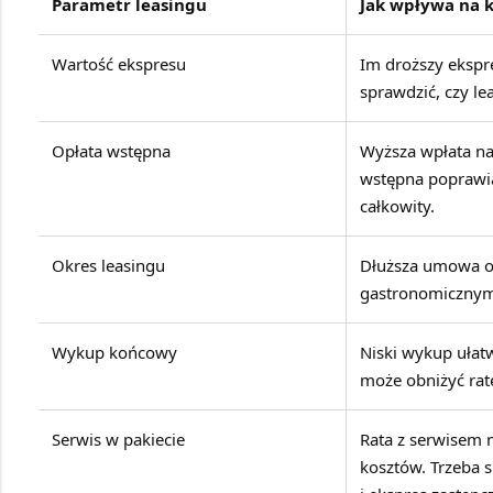
Parametr leasingu
Jak wpływa na k
Wartość ekspresu
Im droższy ekspre
sprawdzić, czy le
Opłata wstępna
Wyższa wpłata na 
wstępna poprawia
całkowity.
Okres leasingu
Dłuższa umowa ob
gastronomicznym t
Wykup końcowy
Niski wykup ułat
może obniżyć ratę,
Serwis w pakiecie
Rata z serwisem 
kosztów. Trzeba s