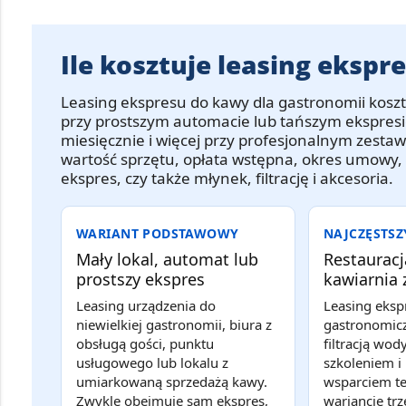
Ile kosztuje leasing ekspr
Leasing ekspresu do kawy dla gastronomii
koszt
przy prostszym automacie lub tańszym ekspresi
miesięcznie i więcej
przy profesjonalnym zestawie
wartość sprzętu, opłata wstępna, okres umowy, w
ekspres, czy także młynek, filtrację i akcesoria.
WARIANT PODSTAWOWY
NAJCZĘSTS
Mały lokal, automat lub
Restauracj
prostszy ekspres
kawiarnia
Leasing urządzenia do
Leasing eksp
niewielkiej gastronomii, biura z
gastronomic
obsługą gości, punktu
filtracją wo
usługowego lub lokalu z
szkoleniem 
umiarkowaną sprzedażą kawy.
wsparciem t
Zwykle obejmuje sam ekspres,
wariancie tr