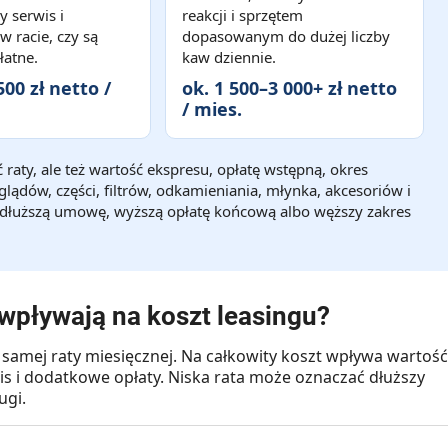
y serwis i
reakcji i sprzętem
w racie, czy są
dopasowanym do dużej liczby
łatne.
kaw dziennie.
500 zł netto /
ok. 1 500–3 000+ zł netto
/ mies.
 raty, ale też wartość ekspresu, opłatę wstępną, okres
lądów, części, filtrów, odkamieniania, młynka, akcesoriów i
 dłuższą umowę, wyższą opłatę końcową albo węższy zakres
 wpływają na koszt leasingu?
samej raty miesięcznej. Na całkowity koszt wpływa wartość
s i dodatkowe opłaty. Niska rata może oznaczać dłuższy
ugi.