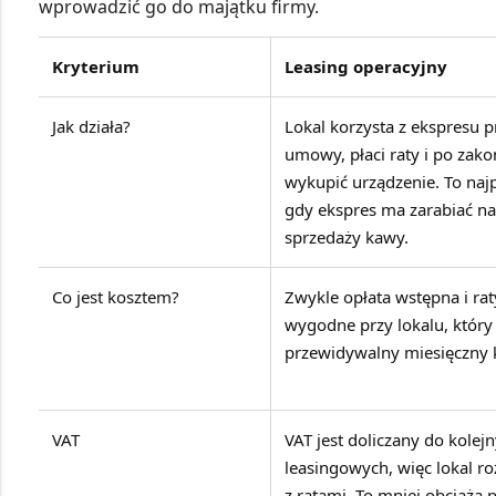
wprowadzić go do majątku firmy.
Kryterium
Leasing operacyjny
Jak działa?
Lokal korzysta z ekspresu p
umowy, płaci raty i po zak
wykupić urządzenie. To najp
gdy ekspres ma zarabiać na 
sprzedaży kawy.
Co jest kosztem?
Zwykle opłata wstępna i rat
wygodne przy lokalu, który
przewidywalny miesięczny k
VAT
VAT jest doliczany do kolej
leasingowych, więc lokal ro
z ratami. To mniej obciąża 