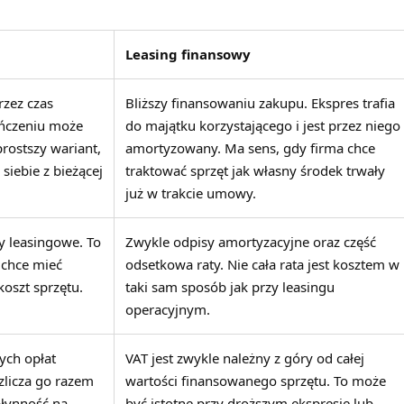
Leasing finansowy
rzez czas
Bliższy finansowaniu zakupu. Ekspres trafia
ończeniu może
do majątku korzystającego i jest przez niego
rostszy wariant,
amortyzowany. Ma sens, gdy firma chce
siebie z bieżącej
traktować sprzęt jak własny środek trwały
już w trakcie umowy.
y leasingowe. To
Zwykle odpisy amortyzacyjne oraz część
 chce mieć
odsetkowa raty. Nie cała rata jest kosztem w
oszt sprzętu.
taki sam sposób jak przy leasingu
operacyjnym.
nych opłat
VAT jest zwykle należny z góry od całej
zlicza go razem
wartości finansowanego sprzętu. To może
płynność na
być istotne przy droższym ekspresie lub