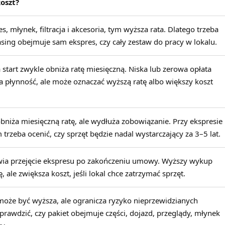
oszt?
s, młynek, filtracja i akcesoria, tym wyższa rata. Dlatego trzeba
asing obejmuje sam ekspres, czy cały zestaw do pracy w lokalu.
start zwykle obniża ratę miesięczną. Niska lub zerowa opłata
 płynność, ale może oznaczać wyższą ratę albo większy koszt
niża miesięczną ratę, ale wydłuża zobowiązanie. Przy ekspresie
rzeba ocenić, czy sprzęt będzie nadal wystarczający za 3–5 lat.
wia przejęcie ekspresu po zakończeniu umowy. Wyższy wykup
 ale zwiększa koszt, jeśli lokal chce zatrzymać sprzęt.
może być wyższa, ale ogranicza ryzyko nieprzewidzianych
prawdzić, czy pakiet obejmuje części, dojazd, przeglądy, młynek