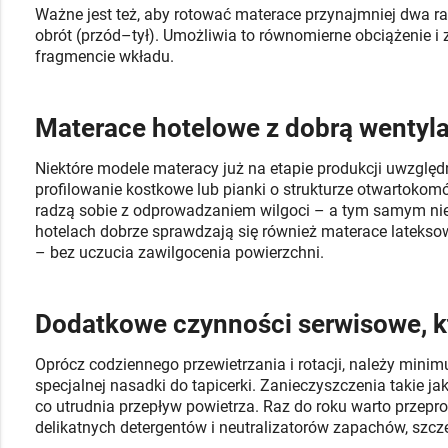
Ważne jest też, aby rotować materace przynajmniej dwa raz
obrót (przód–tył). Umożliwia to równomierne obciążenie 
fragmencie wkładu.
Materace hotelowe z dobrą wentyla
Niektóre modele materacy już na etapie produkcji uwzględn
profilowanie kostkowe lub pianki o strukturze otwartokomó
radzą sobie z odprowadzaniem wilgoci – a tym samym nie
hotelach dobrze sprawdzają się również materace lateksowe
– bez uczucia zawilgocenia powierzchni.
Dodatkowe czynności serwisowe, k
Oprócz codziennego przewietrzania i rotacji, należy minim
specjalnej nasadki do tapicerki. Zanieczyszczenia takie ja
co utrudnia przepływ powietrza. Raz do roku warto przep
delikatnych detergentów i neutralizatorów zapachów, szc