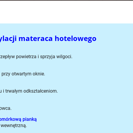
ylacji materaca hotelowego
zepływ powietrza i sprzyja wilgoci.
 przy otwartym oknie.
u i trwałym odkształceniom.
rowca.
komórkową pianką
 wewnętrzną.