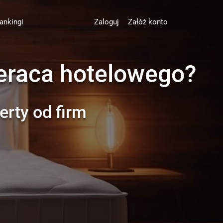
ankingi
Zaloguj
Załóż konto
eraca hotelowego?
erty od firm