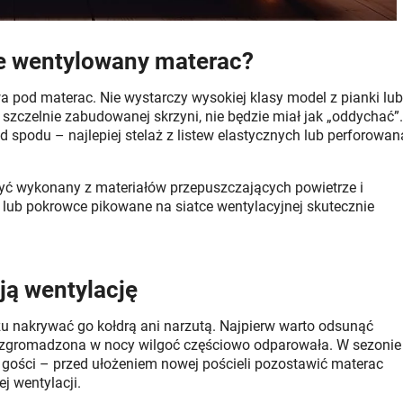
ze wentylowany materac?
 pod materac. Nie wystarczy wysokiej klasy model z pianki lub
 szczelnie zabudowanej skrzyni, nie będzie miał jak „oddychać”.
d spodu – najlepiej stelaż z listew elastycznych lub perforowan
yć wykonany z materiałów przepuszczających powietrze i
 lub pokrowce pikowane na siatce wentylacyjnej skutecznie
ją wentylację
zu nakrywać go kołdrą ani narzutą. Najpierw warto odsunąć
by zgromadzona w nocy wilgoć częściowo odparowała. W sezonie
e gości – przed ułożeniem nowej pościeli pozostawić materac
j wentylacji.