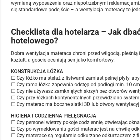
wymianą wyposażenia oraz niepotrzebnymi reklamacjami. 
się standardowe podejście – a wentylacja materacy to jede
Checklista dla hotelarza – Jak db
hotelowego?
Dobra wentylacja materaca chroni przed wilgocią, pleśnią 
kształt, a goście oceniają sen jako komfortowy.
KONSTRUKCJA ŁÓŻKA
☐ Czy łóżko ma stelaż z listwami zamiast pełnej płyty, a
☐ Czy rama łóżka zapewnia odstęp od podłogi min. 10 cm,
☐ Czy nie używasz zamkniętych skrzyń bez otworów went
☐ Czy przy łóżkach kontynentalnych przewidziano system
☐ Czy materac ma boczne siatki 3D lub otwory wentylacy
HIGIENA I CODZIENNA PIELĘGNACJA
☐ Czy personel wietrzy pokoje codziennie, otwierając ok
☐ Czy po wymeldowaniu gości materac jest na chwilę odkry
☐ Czy materace są regularnie odkurzane odkurzaczem z f