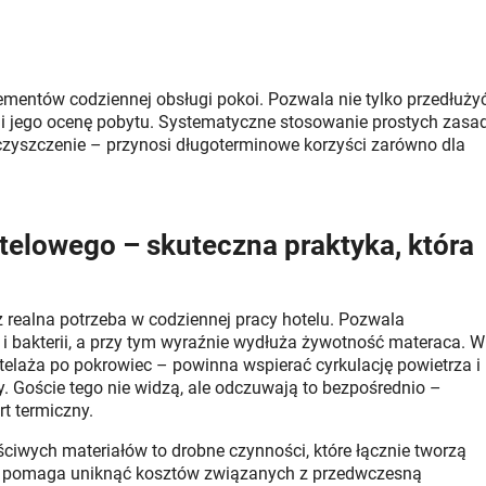
ementów codziennej obsługi pokoi. Pozwala nie tylko przedłuży
a i jego ocenę pobytu. Systematyczne stosowanie prostych zasa
, czyszczenie – przynosi długoterminowe korzyści zarówno dla
telowego – skuteczna praktyka, która
z realna potrzeba w codziennej pracy hotelu. Pozwala
 i bakterii, a przy tym wyraźnie wydłuża żywotność materaca. W
elaża po pokrowiec – powinna wspierać cyrkulację powietrza i
. Goście tego nie widzą, ale odczuwają to bezpośrednio –
t termiczny.
ściwych materiałów to drobne czynności, które łącznie tworzą
ry pomaga uniknąć kosztów związanych z przedwczesną