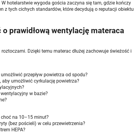
W hotelarstwie wygoda gościa zaczyna się tam, gdzie kończy
n z tych cichych standardów, które decydują o reputacji obiektu
ać o prawidłową wentylację materaca
i roztoczami. Dzięki temu materac dłużej zachowuje świeżość i
by umożliwić przepływ powietrza od spodu?
 aby umożliwić cyrkulację powietrza?
ylacyjnych?
 wentylacyjny w bazie?
jne?
na choć na 10–15 minut?
ty (bez pościeli) w celu przewietrzenia?
iltrem HEPA?