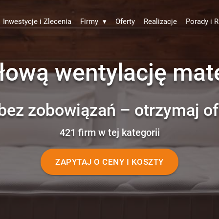
Inwestycje i Zlecenia
Firmy
▾
Oferty
Realizacje
Porady i R
dłową wentylację mat
bez zobowiązań – otrzymaj of
421 firm w tej kategorii
ZAPYTAJ O CENY I KOSZTY