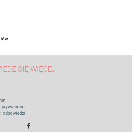
któw
IEDZ SIĘ WIĘCEJ
min
a prywatności
 i odpowiedzi