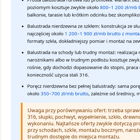
poziomym kosztuje zwykle około
800–1 200 zł/mb 
balkonie, tarasie lub krótkim odcinku bez skomplik
Balustrada nierdzewna ze szkłem:
konstrukcja ze sł
najczęściej około
1 200–1 900 zł/mb brutto z mont
formaty szkła, dokładniejszy pomiar i montaż na ze
Balustrada na schody lub trudny montaż:
realizacja
narożnikami albo w trudnym podłożu kosztuje zwyk
rośnie, gdy dochodzi dopasowanie do stopni, praca
konieczność użycia stali 316.
Poręcz nierdzewna bez pełnej balustrady:
sama poręc
około
350–700 zł/mb brutto
, zależnie od średnicy,
Uwaga przy porównywaniu ofert:
trzeba sprawd
316, słupki, pochwyt, wypełnienie, szkło, drewn
wykonaniu. Najtańsze oferty zwykle dotyczą pr
przy schodach, szkle, montażu bocznym, narożni
trudnym dostępie do miejsca montażu.