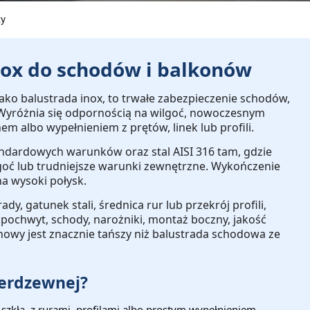
ty
nox do schodów i balkonów
jako balustrada inox, to trwałe zabezpieczenie schodów,
. Wyróżnia się odpornością na wilgoć, nowoczesnym
m albo wypełnieniem z prętów, linek lub profili.
andardowych warunków oraz stal
AISI 316
tam, gdzie
ilgoć lub trudniejsze warunki zewnętrzne. Wykończenie
a wysoki połysk.
ady, gatunek stali, średnica rur lub przekrój profili,
, pochwyt, schody, narożniki, montaż boczny, jakość
nowy jest znacznie tańszy niż balustrada schodowa ze
nierdzewnej?
szkła, z rurami, profilami albo prostym wypełnieniem