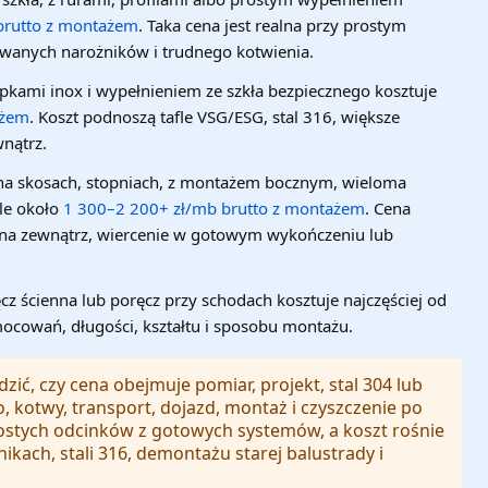
brutto z montażem
. Taka cena jest realna przy prostym
owanych narożników i trudnego kotwienia.
upkami inox i wypełnieniem ze szkła bezpiecznego kosztuje
ażem
. Koszt podnoszą tafle VSG/ESG, stal 316, większe
wnątrz.
 na skosach, stopniach, z montażem bocznym, wieloma
le około
1 300–2 200+ zł/mb brutto z montażem
. Cena
 na zewnątrz, wiercenie w gotowym wykończeniu lub
z ścienna lub poręcz przy schodach kosztuje najczęściej od
 mocowań, długości, kształtu i sposobu montażu.
zić, czy cena obejmuje pomiar, projekt, stal 304 lub
o, kotwy, transport, dojazd, montaż i czyszczenie po
ostych odcinków z gotowych systemów, a koszt rośnie
kach, stali 316, demontażu starej balustrady i