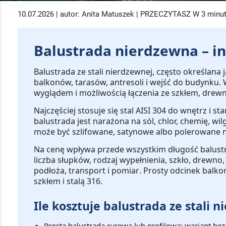
10.07.2026 | autor: Anita Matuszek | PRZECZYTASZ W 3 minu
Balustrada nierdzewna – i
Balustrada ze stali nierdzewnej
, często określana 
balkonów, tarasów, antresoli i wejść do budynku
wyglądem i możliwością łączenia ze szkłem, drewne
Najczęściej stosuje się stal
AISI 304
do wnętrz i st
balustrada jest narażona na sól, chlor, chemię, w
może być szlifowane, satynowe albo polerowane n
Na cenę wpływa przede wszystkim
długość balustr
liczba słupków, rodzaj wypełnienia, szkło, drewno
podłoża, transport i pomiar
. Prosty odcinek balko
szkłem i stalą 316.
Ile kosztuje balustrada ze stali 
Prosta balustrada rurowa lub profilowa:
wariant bez 