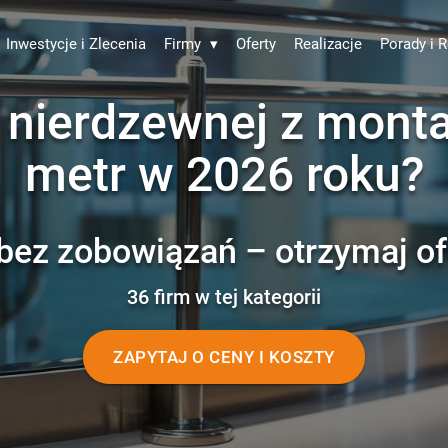
Inwestycje i Zlecenia
Firmy
▾
Oferty
Realizacje
Porady i R
i nierdzewnej z mont
metr w 2026 roku?
bez zobowiązań – otrzymaj of
36 firm w tej kategorii
ZAPYTAJ O CENY I KOSZTY