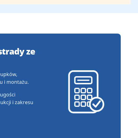
strady ze
słupków,
u i montażu.
ługości
ukcji i zakresu