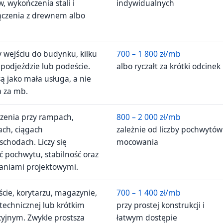
 wykończenia stali i
indywidualnych
czenia z drewnem albo
y wejściu do budynku, kilku
700 – 1 800 zł/mb
 podjeździe lub podeście.
albo ryczałt za krótki odcinek
ą jako mała usługa, a nie
a za mb.
czenia przy rampach,
800 – 2 000 zł/mb
ach, ciągach
zależnie od liczby pochwytów 
schodach. Liczy się
mocowania
ć pochwytu, stabilność oraz
aniami projektowymi.
ście, korytarzu, magazynie,
700 – 1 400 zł/mb
 technicznej lub krótkim
przy prostej konstrukcji i
yjnym. Zwykle prostsza
łatwym dostępie