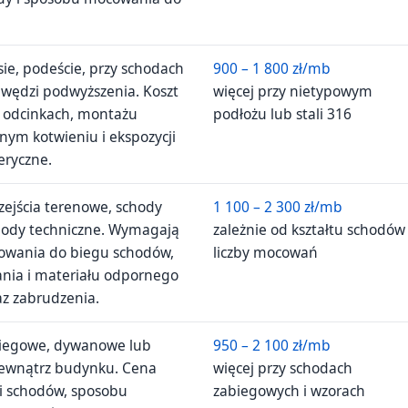
sie, podeście, przy schodach
900 – 1 800 zł/mb
awędzi podwyższenia. Koszt
więcej przy nietypowym
h odcinkach, montażu
podłożu lub stali 316
ym kotwieniu i ekspozycji
eryczne.
zejścia terenowe, schody
1 100 – 2 300 zł/mb
chody techniczne. Wymagają
zależnie od kształtu schodów 
owania do biegu schodów,
liczby mocowań
nia i materiału odpornego
az zabrudzenia.
biegowe, dywanowe lub
950 – 2 100 zł/mb
ewnątrz budynku. Cena
więcej przy schodach
i schodów, sposobu
zabiegowych i wzorach