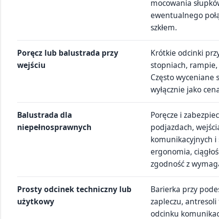
mocowania słupków,
ewentualnego połą
szkłem.
Poręcz lub balustrada przy
Krótkie odcinki prz
wejściu
stopniach, rampie,
Często wyceniane s
wyłącznie jako cen
Balustrada dla
Poręcze i zabezpie
niepełnosprawnych
podjazdach, wejści
komunikacyjnych i 
ergonomia, ciągłoś
zgodność z wymag
Prosty odcinek techniczny lub
Barierka przy pode
użytkowy
zapleczu, antresoli
odcinku komunikac