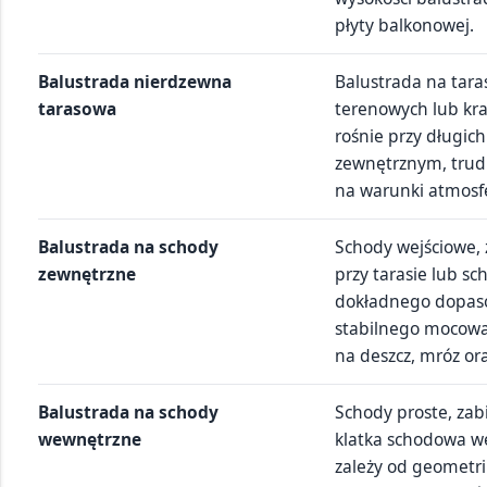
płyty balkonowej.
Balustrada nierdzewna
Balustrada na tara
tarasowa
terenowych lub kr
rośnie przy długic
zewnętrznym, trudn
na warunki atmosf
Balustrada na schody
Schody wejściowe, 
zewnętrzne
przy tarasie lub s
dokładnego dopas
stabilnego mocowa
na deszcz, mróz or
Balustrada na schody
Schody proste, za
wewnętrzne
klatka schodowa w
zależy od geometri