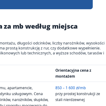
a za mb według miejsca
montażu, długości odcinków, liczby narożników, wysokości
 ma prostą konstrukcję z rur, czy dodatkowe wypełnienie.
alkonowych lub technicznych, a wyższe schodów, tarasów i
Orientacyjna cena z
montażem
omu, apartamencie,
850 – 1 600 zł/mb
udynku usługowym. Cena
przy prostej konstrukcji ze
cinków, narożników, słupków,
stali nierdzewnej
ady i sposobu mocowania do