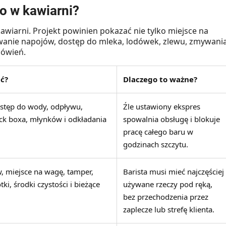
o w kawiarni?
awiarni. Projekt powinien pokazać nie tylko miejsce na
towanie napojów, dostęp do mleka, lodówek, zlewu, zmywania
mówień.
ć?
Dlaczego to ważne?
ostęp do wody, odpływu,
Źle ustawiony ekspres
ock boxa, młynków i odkładania
spowalnia obsługę i blokuje
pracę całego baru w
godzinach szczytu.
, miejsce na wagę, tamper,
Barista musi mieć najczęściej
tki, środki czystości i bieżące
używane rzeczy pod ręką,
bez przechodzenia przez
zaplecze lub strefę klienta.