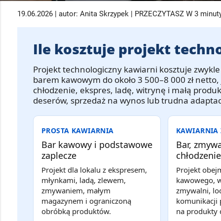
19.06.2026 | autor: Anita Skrzypek | PRZECZYTASZ W 3 minut
Ile kosztuje projekt techn
Projekt technologiczny kawiarni
kosztuje zwykle
barem kawowym do około
3 500–8 000 zł netto
,
chłodzenie, ekspres, ladę, witrynę i małą prod
deserów, sprzedaż na wynos lub trudna adaptac
PROSTA KAWIARNIA
KAWIARNIA 
Bar kawowy i podstawowe
Bar, zmywa
zaplecze
chłodzenie
Projekt dla lokalu z ekspresem,
Projekt obej
młynkami, ladą, zlewem,
kawowego, wi
zmywaniem, małym
zmywalni, l
magazynem i ograniczoną
komunikacji 
obróbką produktów.
na produkty 