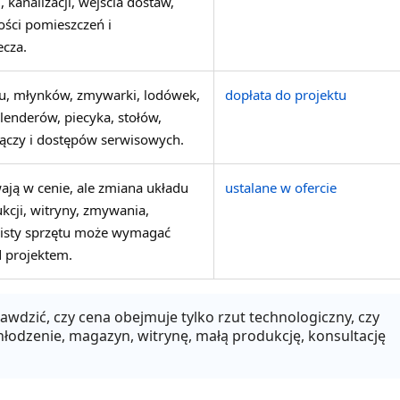
, kanalizacji, wejścia dostaw,
ości pomieszczeń i
ecza.
su, młynków, zmywarki, lodówek,
dopłata do projektu
blenderów, piecyka, stołów,
łączy i dostępów serwisowych.
ją w cenie, ale zmiana układu
ustalane w ofercie
kcji, witryny, zmywania,
listy sprzętu może wymagać
 projektem.
wdzić, czy cena obejmuje tylko rzut technologiczny, czy
chłodzenie, magazyn, witrynę, małą produkcję, konsultację