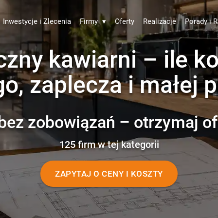
Inwestycje i Zlecenia
Firmy
▾
Oferty
Realizacje
Porady i R
czny kawiarni – ile ko
, zaplecza i małej p
bez zobowiązań – otrzymaj of
125 firm w tej kategorii
ZAPYTAJ O CENY I KOSZTY