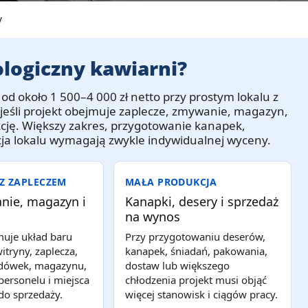
y
ologiczny kawiarni?
 od około
1 500–4 000 zł netto
przy prostym lokalu z
 jeśli projekt obejmuje zaplecze, zmywanie, magazyn,
ukcję. Większy zakres, przygotowanie kanapek,
ja lokalu wymagają zwykle indywidualnej wyceny.
Z ZAPLECZEM
MAŁA PRODUKCJA
nie, magazyn i
Kanapki, desery i sprzedaż
na wynos
muje układ baru
Przy przygotowaniu deserów,
tryny, zaplecza,
kanapek, śniadań, pakowania,
odówek, magazynu,
dostaw lub większego
personelu i miejsca
chłodzenia projekt musi objąć
do sprzedaży.
więcej stanowisk i ciągów pracy.