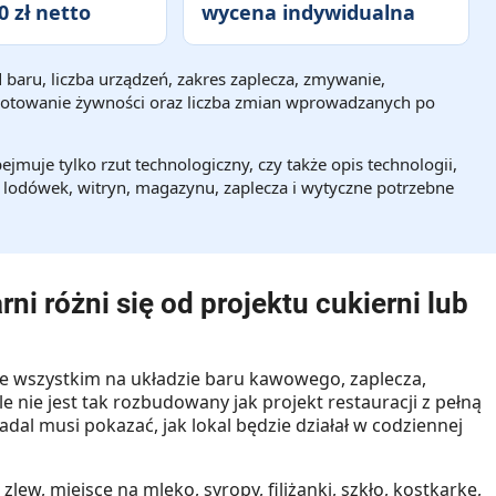
0 zł netto
wycena indywidualna
baru, liczba urządzeń, zakres zaplecza, zmywanie,
gotowanie żywności oraz liczba zmian wprowadzanych po
jmuje tylko rzut technologiczny, czy także opis technologii,
lodówek, witryn, magazynu, zaplecza i wytyczne potrzebne
i różni się od projektu cukierni lub
de wszystkim na układzie baru kawowego, zaplecza,
 nie jest tak rozbudowany jak projekt restauracji z pełną
adal musi pokazać, jak lokal będzie działał w codziennej
lew, miejsce na mleko, syropy, filiżanki, szkło, kostkarkę,