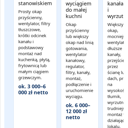
stanowiskiem
wyciągiem
kanałam
do małej
i
Prosty okap
kuchni
wyrzut
przyścienny,
wentylator, filtry
Okap
Większy
tłuszczowe,
przyścienny
okap,
krótki odcinek
lub większy
mocniejsz
kanału i
okap nad linią
wentylator
podstawowy
gotowania,
dłuższe
montaż nad
wentylator
kanały,
kuchenką, płytą,
kanałowy,
przejście
frytownicą lub
regulator,
przez
małym ciągiem
filtry, kanały,
ścianę lub
grzewczym.
montaż,
dach, prac
podłączenie i
na
ok. 3 000–6
uruchomienie
wysokości
000 zł netto
wyciągu.
tłumik,
wyrzutnia 
ok. 6 000–
trudniejsz
12 000 zł
montaż w
netto
działając
lokalu.