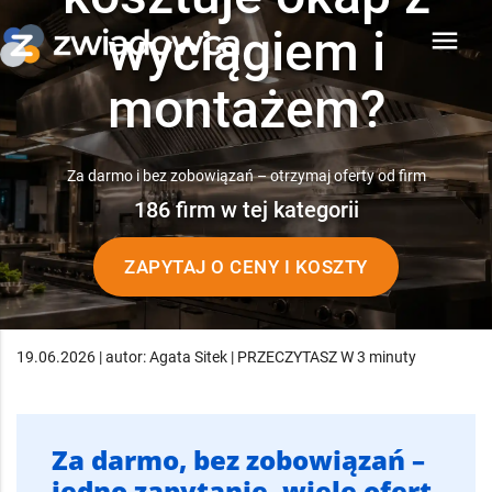
wyciągiem i
menu
montażem?
Za darmo i bez zobowiązań – otrzymaj oferty od firm
186 firm w tej kategorii
ZAPYTAJ O CENY I KOSZTY
19.06.2026 | autor: Agata Sitek | PRZECZYTASZ W 3 minuty
Za darmo, bez zobowiązań –
jedno zapytanie, wiele ofert