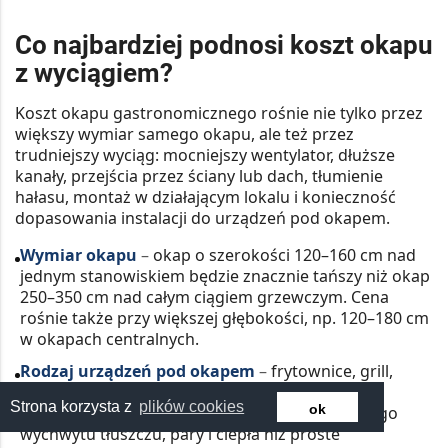
Co najbardziej podnosi koszt okapu
z wyciągiem?
Koszt okapu gastronomicznego rośnie nie tylko przez
większy wymiar samego okapu, ale też przez
trudniejszy wyciąg: mocniejszy wentylator, dłuższe
kanały, przejścia przez ściany lub dach, tłumienie
hałasu, montaż w działającym lokalu i konieczność
dopasowania instalacji do urządzeń pod okapem.
Wymiar okapu
–
okap o szerokości 120–160 cm nad
jednym stanowiskiem będzie znacznie tańszy niż okap
250–350 cm nad całym ciągiem grzewczym. Cena
rośnie także przy większej głębokości, np. 120–180 cm
w okapach centralnych.
Rodzaj urządzeń pod okapem
–
frytownice, grill,
kuchnia gazowa, patelnia, taboret gazowy i
Strona korzysta z
plików cookies
ok
intensywne smażenie wymagają skuteczniejszego
wychwytu tłuszczu, pary i ciepła niż proste