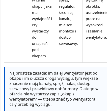
w cenie
spręż,
wyrzutnię,
okapu, jaka
regulator,
obróbki,
ma
średnicę
uszczelnienie,
wydajność i
kanału,
prace na
czy
miejsce
wysokości
wystarczy
montażu i
i zasilanie
do
dostęp
wentylatora.
urządzeń
serwisowy.
pod
okapem.
Najprostsza zasada:
im dalej wentylator jest od
okapu i im dłuższa droga wyciągu, tym większe
znaczenie mają kanały, spręż, hałas, dostęp
serwisowy i prawidłowy dobór mocy. Dlatego w
ofercie nie wystarczy zapis „okap z
wentylatorem” — trzeba znać typ wentylatora i
cały przebieg wyciągu.