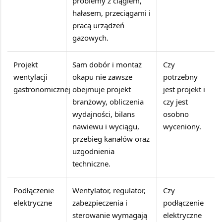
problemy z ciągiem,
hałasem, przeciągami i
pracą urządzeń
gazowych.
Projekt
Sam dobór i montaż
Czy
wentylacji
okapu nie zawsze
potrzebny
gastronomicznej
obejmuje projekt
jest projekt i
branżowy, obliczenia
czy jest
wydajności, bilans
osobno
nawiewu i wyciągu,
wyceniony.
przebieg kanałów oraz
uzgodnienia
techniczne.
Podłączenie
Wentylator, regulator,
Czy
elektryczne
zabezpieczenia i
podłączenie
sterowanie wymagają
elektryczne