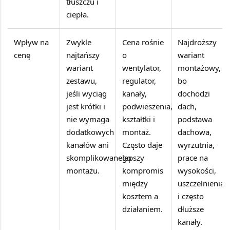
tłuszczu i
ciepła.
Wpływ na
Zwykle
Cena rośnie
Najdroższy
cenę
najtańszy
o
wariant
wariant
wentylator,
montażowy,
zestawu,
regulator,
bo
jeśli wyciąg
kanały,
dochodzi
jest krótki i
podwieszenia,
dach,
nie wymaga
kształtki i
podstawa
dodatkowych
montaż.
dachowa,
kanałów ani
Często daje
wyrzutnia,
skomplikowanego
lepszy
prace na
montażu.
kompromis
wysokości,
między
uszczelnienia
kosztem a
i często
działaniem.
dłuższe
kanały.