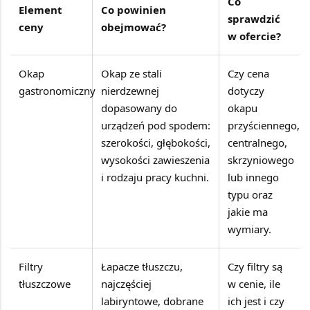
Co
Element
Co powinien
sprawdzić
ceny
obejmować?
w ofercie?
Okap
Okap ze stali
Czy cena
gastronomiczny
nierdzewnej
dotyczy
dopasowany do
okapu
urządzeń pod spodem:
przyściennego,
szerokości, głębokości,
centralnego,
wysokości zawieszenia
skrzyniowego
i rodzaju pracy kuchni.
lub innego
typu oraz
jakie ma
wymiary.
Filtry
Łapacze tłuszczu,
Czy filtry są
tłuszczowe
najczęściej
w cenie, ile
labiryntowe, dobrane
ich jest i czy