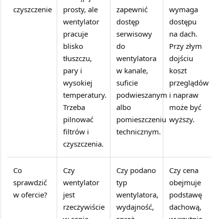
czyszczenie
prosty, ale
zapewnić
wymaga
wentylator
dostęp
dostępu
pracuje
serwisowy
na dach.
blisko
do
Przy złym
tłuszczu,
wentylatora
dojściu
pary i
w kanale,
koszt
wysokiej
suficie
przeglądów
temperatury.
podwieszanym
i napraw
Trzeba
albo
może być
pilnować
pomieszczeniu
wyższy.
filtrów i
technicznym.
czyszczenia.
Co
Czy
Czy podano
Czy cena
sprawdzić
wentylator
typ
obejmuje
w ofercie?
jest
wentylatora,
podstawę
rzeczywiście
wydajność,
dachową,