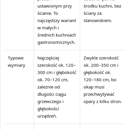
ustawionym przy
środku kuchni, bez
ścianie. To
ściany za
najczęstszy wariant
stanowiskiem.
w małych i
średnich kuchniach
gastronomicznych.
Typowe
Najczęściej
Zwykle szerokość
wymiary
szerokość ok. 120–
ok. 200–350 cm i
300 cm i głębokość
głębokość ok.
ok. 70–120 cm,
120–180 cm, bo
zależnie od
okap musi
długości ciągu
przechwytywać
grzewczego i
opary z kilku stron.
głębokości
urządzeń.