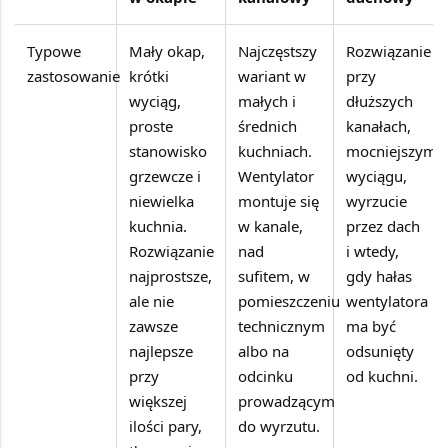
Typowe
Mały okap,
Najczęstszy
Rozwiązanie
zastosowanie
krótki
wariant w
przy
wyciąg,
małych i
dłuższych
proste
średnich
kanałach,
stanowisko
kuchniach.
mocniejszym
grzewcze i
Wentylator
wyciągu,
niewielka
montuje się
wyrzucie
kuchnia.
w kanale,
przez dach
Rozwiązanie
nad
i wtedy,
najprostsze,
sufitem, w
gdy hałas
ale nie
pomieszczeniu
wentylatora
zawsze
technicznym
ma być
najlepsze
albo na
odsunięty
przy
odcinku
od kuchni.
większej
prowadzącym
ilości pary,
do wyrzutu.