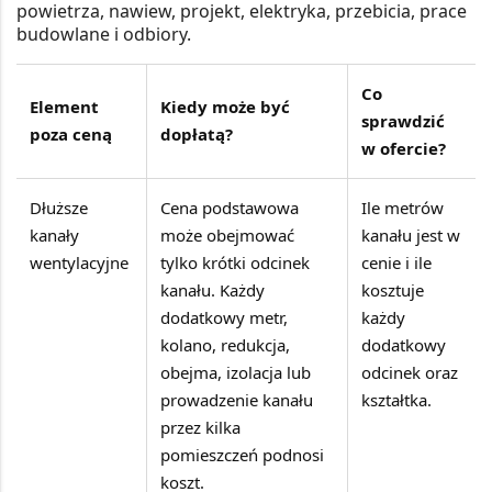
powietrza, nawiew, projekt, elektryka, przebicia, prace
budowlane i odbiory.
Co
Element
Kiedy może być
sprawdzić
poza ceną
dopłatą?
w ofercie?
Dłuższe
Cena podstawowa
Ile metrów
kanały
może obejmować
kanału jest w
wentylacyjne
tylko krótki odcinek
cenie i ile
kanału. Każdy
kosztuje
dodatkowy metr,
każdy
kolano, redukcja,
dodatkowy
obejma, izolacja lub
odcinek oraz
prowadzenie kanału
kształtka.
przez kilka
pomieszczeń podnosi
koszt.