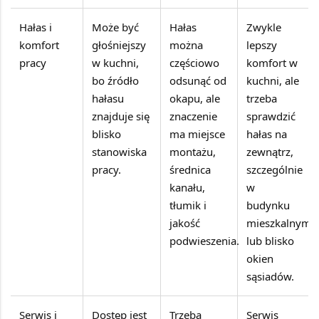
Hałas i
Może być
Hałas
Zwykle
komfort
głośniejszy
można
lepszy
pracy
w kuchni,
częściowo
komfort w
bo źródło
odsunąć od
kuchni, ale
hałasu
okapu, ale
trzeba
znajduje się
znaczenie
sprawdzić
blisko
ma miejsce
hałas na
stanowiska
montażu,
zewnątrz,
pracy.
średnica
szczególnie
kanału,
w
tłumik i
budynku
jakość
mieszkalnym
podwieszenia.
lub blisko
okien
sąsiadów.
Serwis i
Dostęp jest
Trzeba
Serwis