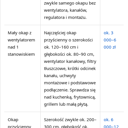
zwykle samego okapu bez
wentylatora, kanałów,
regulatora i montażu.
Mały okap z
Najczęściej okap
ok. 3
wentylatorem
przyścienny o szerokości
000–6
nad 1
ok. 120–160 cm i
000 zł
stanowiskiem
głębokości ok. 80–90 cm,
wentylator kanałowy, filtry
tłuszczowe, krótki odcinek
kanału, uchwyty
montażowe i podstawowe
podłączenie. Sprawdza się
nad kuchenką, frytownicą,
grillem lub małą płytą.
Okap
Szerokość zwykle ok. 200–
ok. 6
przyścienny
300 cm, głębokość ok.
000–12