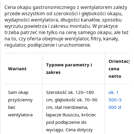
Cena okapu gastronomicznego z wentylatorem zależy
przede wszystkim od szerokości i głębokości okapu,
wydajności wentylatora, długości kanałów, sposobu
wyrzutu powietrza i zakresu montażu. W praktyce
trzeba patrzeć nie tylko na cenę samego okapu, ale też
na to, czy oferta obejmuje wentylator, filtry, kanały,
regulator, podłączenie i uruchomienie.
Orientacyj
Typowe parametry i
Wariant
cena
zakres
netto
Sam okap
Szerokość ok. 120–180
ok. 1
przyścienny
cm, głębokość ok. 70–90
500–5
bez
cm, stal nierdzewna,
000 zł
wentylatora
łapacze tłuszczu, króciec
pod podłączenie do
wyciągu. Cena dotyczy