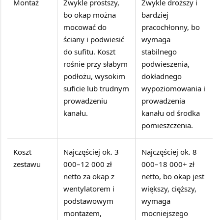
Montaż
Zwykle prostszy,
Zwykle droższy i
bo okap można
bardziej
mocować do
pracochłonny, bo
ściany i podwiesić
wymaga
do sufitu. Koszt
stabilnego
rośnie przy słabym
podwieszenia,
podłożu, wysokim
dokładnego
suficie lub trudnym
wypoziomowania i
prowadzeniu
prowadzenia
kanału.
kanału od środka
pomieszczenia.
Koszt
Najczęściej ok.
3
Najczęściej ok.
8
zestawu
000–12 000 zł
000–18 000+ zł
netto
za okap z
netto
, bo okap jest
wentylatorem i
większy, cięższy,
podstawowym
wymaga
montażem,
mocniejszego