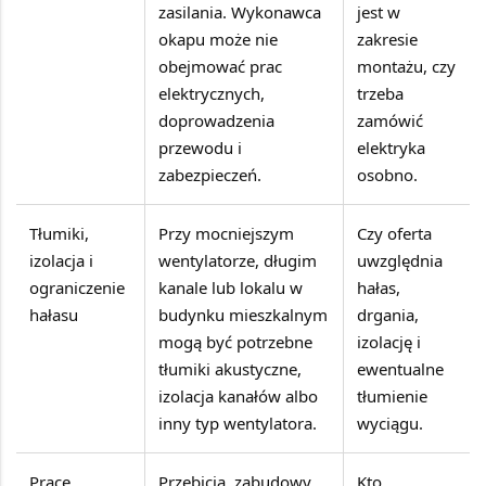
zasilania. Wykonawca
jest w
okapu może nie
zakresie
obejmować prac
montażu, czy
elektrycznych,
trzeba
doprowadzenia
zamówić
przewodu i
elektryka
zabezpieczeń.
osobno.
Tłumiki,
Przy mocniejszym
Czy oferta
izolacja i
wentylatorze, długim
uwzględnia
ograniczenie
kanale lub lokalu w
hałas,
hałasu
budynku mieszkalnym
drgania,
mogą być potrzebne
izolację i
tłumiki akustyczne,
ewentualne
izolacja kanałów albo
tłumienie
inny typ wentylatora.
wyciągu.
Prace
Przebicia, zabudowy,
Kto