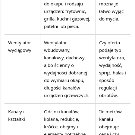
do okapu i rodzaju
można je
urządzeń: frytownic,
łatwo wyjąć
grilla, kuchni gazowej,
do mycia.
patelni lub pieca.
Wentylator
Wentylator
Czy oferta
wyciągowy
wbudowany,
podaje typ
kanałowy, dachowy
wentylatora,
albo ścienny o
wydajność,
wydajności dobranej
spręż, hałas i
do wymiaru okapu,
sposób
długości kanałów i
regulacji
urządzeń grzewczych.
obrotów.
Kanały i
Odcinki kanałów,
Ile metrów
kształtki
kolana, redukcje,
kanału
króćce, obejmy i
obejmuje
elementy potrzebne
cena i czy