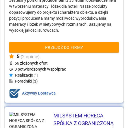
Janpol Fabryka Materacy
Materace i łóżka dla hoteli.
Jesteśmy polskim producentem z 33 letnim doświadczeniem
w tworzeniu materacy i łóżek dla hoteli. Nasze produkty
dopasowujemy do projektu i charakteru obiektu, a dzięki
pozycji producenta mamy możliwość wyprodukowania
materacy i łóżek w nietypowych rozmiarach. Bazujemy na
wysokiej jakości surowcach.
PRZEJDŹ DO FIRMY
5
(2 opinie)
📄
56 złożonych ofert
🤝
3 potwierdzonych współprac
Realizacje
(1)
Poradniki (3)
Aktywny Dostawca