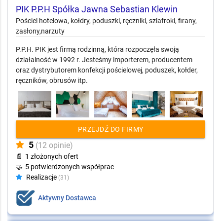
PIK P.P.H Spółka Jawna Sebastian Klewin
Pościel hotelowa, kołdry, poduszki, ręczniki, szlafroki, firany,
zasłony,narzuty
P.P.H. PIK jest firmą rodzinną, która rozpoczęła swoją
działalność w 1992 r. Jesteśmy importerem, producentem
oraz dystrybutorem konfekcji pościelowej, poduszek, kołder,
ręczników, obrusów itp.
PRZEJDŹ DO FIRMY
5
(12 opinie)
📄
1 złożonych ofert
🤝
5 potwierdzonych współprac
Realizacje
(31)
Aktywny Dostawca