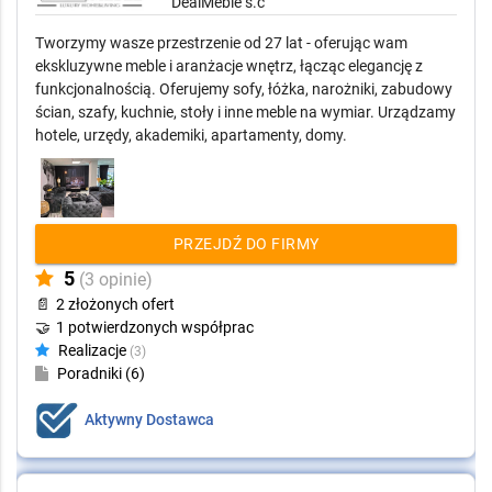
Dealmeble s.c
DealMeble s.c
Tworzymy wasze przestrzenie od 27 lat - oferując wam
ekskluzywne meble i aranżacje wnętrz, łącząc elegancję z
funkcjonalnością. Oferujemy sofy, łóżka, narożniki, zabudowy
ścian, szafy, kuchnie, stoły i inne meble na wymiar. Urządzamy
hotele, urzędy, akademiki, apartamenty, domy.
PRZEJDŹ DO FIRMY
5
(3 opinie)
📄
2 złożonych ofert
🤝
1 potwierdzonych współprac
Realizacje
(3)
Poradniki (6)
Aktywny Dostawca