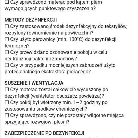
☐ Czy sprawdzono materac pod kątem plam
wymagających punktowego czyszczenia?
METODY DEZYNFEKCJI
☐ Czy zastosowano środek dezynfekcyjny do tekstyliów,
rozpylony równomiernie na powierzchni?
☐ Czy użyto parownicy (min. 100°C) do dezynfekcji
termicznej?
☐ Czy przewidziano ozonowanie pokoju w celu
neutralizacji bakterii i zapachów?
☐ Czy w przypadku mocniejszych zabrudzeń użyto
profesjonalnego ekstraktora piorącego?
SUSZENIE I WENTYLACJA
☐ Czy materac został całkowicie wysuszony po
dezynfekcji (wentylator, osuszacz powietrza)?
☐ Czy pokój był wietrzony min. 1–2 godziny po
zastosowaniu środków chemicznych?
☐ Czy sprawdzono, czy nie pozostały wilgotne miejsca
sprzyjające rozwojowi pleśni?
ZABEZPIECZENIE PO DEZYNFEKCJI