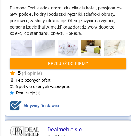
Tekstylia hotelowe i SPA dla HoReCa – pościel,
ręczniki, obrusy | Diamond Textil
Diamond Textiles dostarcza tekstylia dla hoteli, pensjonatów i
SPA: pościel, kołdry i poduszki, ręczniki, szlafroki, obrusy,
pokrowce, zasłony i dekoracje. Oferuje szycie na wymiar,
personalizację (hafty, metki) oraz doradztwo w doborze
kolekcji do standardu obiektu HoReCa.
PRZEJDŹ DO FIRMY
5
(4 opinie)
📄
14 złożonych ofert
🤝
6 potwierdzonych współprac
Realizacje
(1)
Aktywny Dostawca