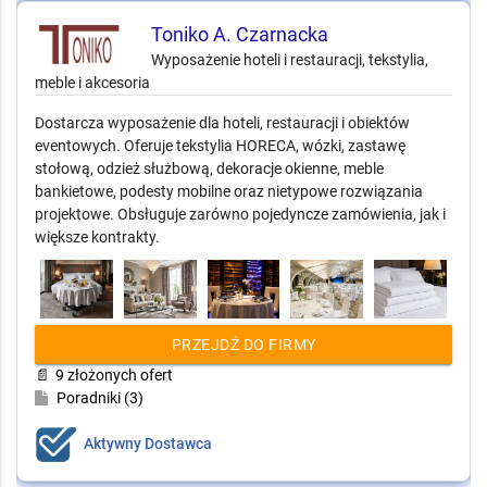
Toniko A. Czarnacka
Wyposażenie hoteli i restauracji, tekstylia,
meble i akcesoria
Dostarcza wyposażenie dla hoteli, restauracji i obiektów
eventowych. Oferuje tekstylia HORECA, wózki, zastawę
stołową, odzież służbową, dekoracje okienne, meble
bankietowe, podesty mobilne oraz nietypowe rozwiązania
projektowe. Obsługuje zarówno pojedyncze zamówienia, jak i
większe kontrakty.
PRZEJDŹ DO FIRMY
📄
9 złożonych ofert
Poradniki (3)
Aktywny Dostawca