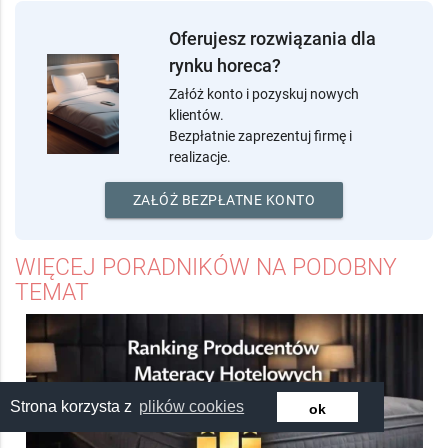
Polecane Firmy
Oferujesz rozwiązania dla
rynku horeca?
Załóż konto i pozyskuj nowych
klientów.
Bezpłatnie zaprezentuj firmę i
realizacje.
ZAŁÓŻ BEZPŁATNE KONTO
WIĘCEJ PORADNIKÓW NA PODOBNY
TEMAT
Strona korzysta z
plików cookies
ok