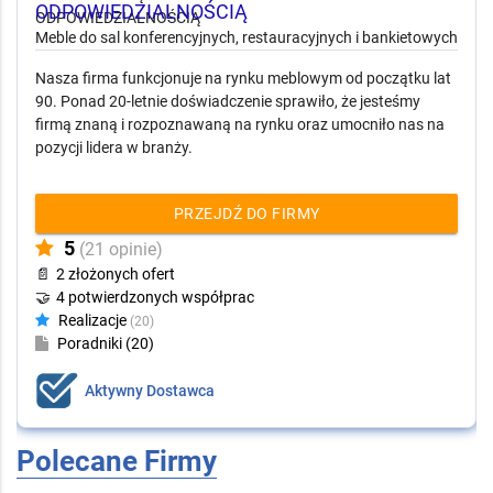
MILSYSTEM HORECA
SPÓŁKA Z OGRANICZONĄ
ODPOWIEDZIALNOŚCIĄ
Meble do sal konferencyjnych, restauracyjnych i bankietowych
Nasza firma funkcjonuje na rynku meblowym od początku lat
90. Ponad 20-letnie doświadczenie sprawiło, że jesteśmy
firmą znaną i rozpoznawaną na rynku oraz umocniło nas na
pozycji lidera w branży.
PRZEJDŹ DO FIRMY
5
(21 opinie)
📄
2 złożonych ofert
🤝
4 potwierdzonych współprac
Realizacje
(20)
Poradniki (20)
Aktywny Dostawca