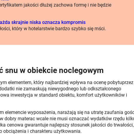
rtyfikatem jakości dłużej zachowa formę i nie będzie
każda skrajnie niska oznacza kompromis
ości, który w hotelarstwie bardzo szybko się mści.
ć snu w obiekcie noclegowym
 tym elementem, który najbardziej wpływa na ocenę pobytuprzez
 dodatki nie zamaskują niewygodnego lub odkształconego
lowa inwestycja w standard obiektu, komfort użytkowników i
ym elemencie wyposażenia, narażają się na utratę zaufania gośc
cja w dobry materac wcale nie musi oznaczać wydatków rzędu kilk
łka cenowa gwarantuje najlepszy stosunek jakości do trwałości,
 obciążenia i charakteru użytkowania.