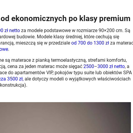
– od ekonomicznych po klasy premium
 zł netto
za modele podstawowe w rozmiarze 90×200 cm. Są
rdowej budowie. Modele klasy średniej, które cechują się
ancją, mieszczą się w przedziale
od 700 do 1300 zł
za matera
bowe
.
 są materace z pianką termoelastyczną, strefami komfortu,
cją, cena za jeden materac może sięgać
2500–3000 zł netto
, a
ace do apartamentów VIP, pokojów typu suite lub obiektów SPA
za 3500 zł,
ale dotyczy modeli o wyjątkowych właściwościach
konstrukcja).