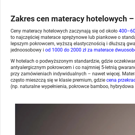
Zakres cen materacy hotelowych 
Ceny materacy hotelowych zaczynają się od około
400–600
to najczęściej materace sprężynowe lub piankowe o standa
lepszym pokrowcem, wyższą elastycznością i dłuższą gwar
jednoosobowy i
od 1000 do 2000 zł za materace dwuoso
W hotelach o podwyższonym standardzie, gdzie oczekiwane
antyalergicznym pokrowcem i co najmniej 5-letnią gwaran
przy zamówieniach indywidualnych – nawet więcej. Mater
często mieszczą się w klasie premium, gdzie
cena przekrac
(np. naturalne wypełnienia, pokrowce bamboo, hybrydowa 