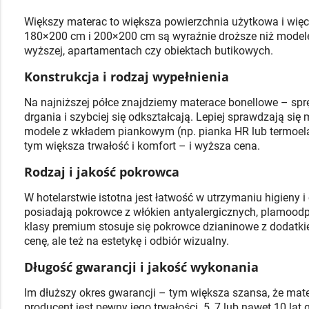
Większy materac to większa powierzchnia użytkowa i więc
180×200 cm i 200×200 cm są wyraźnie droższe niż modele
wyższej, apartamentach czy obiektach butikowych.
Konstrukcja i rodzaj wypełnienia
Na najniższej półce znajdziemy materace bonellowe – sp
drgania i szybciej się odkształcają. Lepiej sprawdzają s
modele z wkładem piankowym (np. pianka HR lub termoela
tym większa trwałość i komfort – i wyższa cena.
Rodzaj i jakość pokrowca
W hotelarstwie istotna jest łatwość w utrzymaniu higieny i
posiadają pokrowce z włókien antyalergicznych, plamoo
klasy premium stosuje się pokrowce dzianinowe z dodatk
cenę, ale też na estetykę i odbiór wizualny.
Długość gwarancji i jakość wykonania
Im dłuższy okres gwarancji – tym większa szansa, że ma
producent jest pewny jego trwałości. 5, 7 lub nawet 10 l