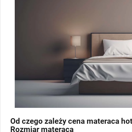
Od czego zależy cena materaca ho
Rozmiar materaca