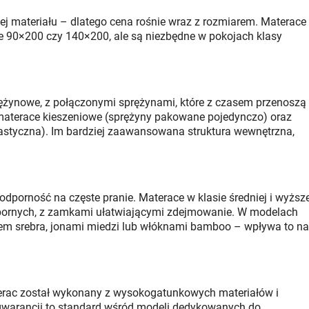
ej materiału – dlatego cena rośnie wraz z rozmiarem. Materace
 90×200 czy 140×200, ale są niezbędne w pokojach klasy
rężynowe, z połączonymi sprężynami, które z czasem przenoszą
ię materace kieszeniowe (sprężyny pakowane pojedynczo) oraz
styczna). Im bardziej zaawansowana struktura wewnętrzna,
 odporność na częste pranie. Materace w klasie średniej i wyższe
dpornych, z zamkami ułatwiającymi zdejmowanie. W modelach
iem srebra, jonami miedzi lub włóknami bamboo – wpływa to na
terac został wykonany z wysokogatunkowych materiałów i
at gwarancji to standard wśród modeli dedykowanych do