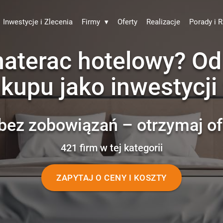
Inwestycje i Zlecenia
Firmy
▾
Oferty
Realizacje
Porady i R
materac hotelowy? Od
akupu jako inwestycji
bez zobowiązań – otrzymaj of
421 firm w tej kategorii
ZAPYTAJ O CENY I KOSZTY