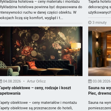
Wykładzina hotelowa – ceny materiału i montażu
Tapeta hotel
Wykładzina hotelowa powinna być dopasowana do
dekoracyjną 
intensywności ruchu w danej części obiektu. W
użytkowanych
pokojach liczą się komfort, wygląd i t...
tapetą kontr...
3 minuty
5 minut
Więcej
04.08.2026
•
Artur Orlicz
03.08.2026
Tapety obiektowe – ceny, rodzaje i koszt
Sauna na wym
tapetowania
Piec, drewno
Tapety obiektowe – ceny materiałów i montażu
Sauna na wym
Tapety obiektowe są przeznaczone do hoteli,
pomieszczeni