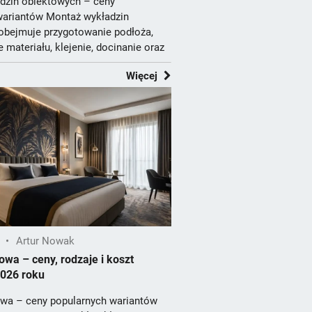
dzin obiektowych – ceny
wariantów Montaż wykładzin
obejmuje przygotowanie podłoża,
 materiału, klejenie, docinanie oraz
Więcej
•
Artur Nowak
owa – ceny, rodzaje i koszt
026 roku
owa – ceny popularnych wariantów