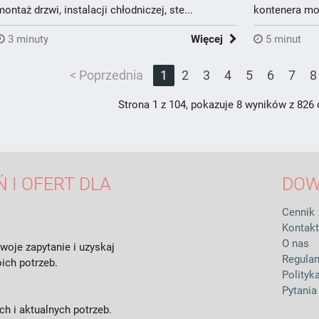
montaż drzwi, instalacji chłodniczej, ste...
kontenera mo
3 minuty
Więcej
5 minut
< Poprzednia
1
2
3
4
5
6
7
8
Strona 1 z 104, pokazuje 8 wyników z 826
 I OFERT DLA
DOW
Cennik
Kontakt
O nas
woje zapytanie i uzyskaj
Regula
ich potrzeb.
Polityk
Pytania
h i aktualnych potrzeb.