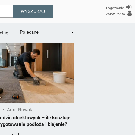
Logowanie
WYSZUKAJ
Załóż konto
dług
▼
•
Artur Nowak
dzin obiektowych – ile kosztuje
zygotowanie podłoża i klejenie?