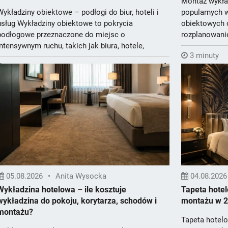
Montaż wykła
Wykładziny obiektowe – podłogi do biur, hoteli i
popularnych 
usług Wykładziny obiektowe to pokrycia
obiektowych 
podłogowe przeznaczone do miejsc o
rozplanowanie
intensywnym ruchu, takich jak biura, hotele,
wykończe...
3 minuty
restaurac...
3 minuty
Więcej
05.08.2026
•
Anita Wysocka
04.08.2026
Wykładzina hotelowa – ile kosztuje
Tapeta hotel
wykładzina do pokoju, korytarza, schodów i
montażu w 2
montażu?
Tapeta hotel