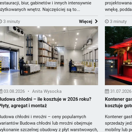
restauracji, biur, gabinetów i innych intensywnie
projektowana 
użytkowanych wnętrz. Najczęściej są to...
wnękę, poddas
pe...
3 minuty
Więcej
3 minuty
03.08.2026
•
Anita Wysocka
31.07.2026
Budowa chłodni – ile kosztuje w 2026 roku?
Kontener gas
Płyty, agregat i montaż
kosztuje go
Budowa chłodni i mroźni – ceny popularnych
Kontener gas
wariantów Budowa chłodni lub mroźni obejmuje
sprzedaży jed
wykonanie szczelnej obudowy z płyt warstwowych,
mobilny lub p