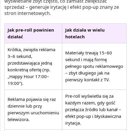
wyświetlane zbyt często, co zamiast zwiększać
sprzedaż – generuje irytację i efekt pop-up znany ze
stron internetowych.
Jak pre-roll powinien
Jak działa w wielu
działać
hotelach
Krótka, zwięzła reklama
Materiały trwają 15–60
3–6 sekund,
sekund i mają formę
przedstawiająca jedną
pełnego spotu reklamowego
konkretną ofertę (np.
– zbyt długiego jak na
„Happy Hour 17:00–
pierwszy kontakt z TV.
19:00”).
Pre-roll wyświetla się za
Reklama pojawia się raz
każdym razem, gdy gość
dziennie lub przy
przełącza źródło lub kanał –
pierwszym uruchomieniu
efekt pop-up i błyskawiczna
telewizora.
irytacja.