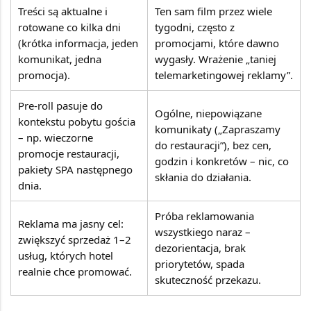
Treści są aktualne i
Ten sam film przez wiele
rotowane co kilka dni
tygodni, często z
(krótka informacja, jeden
promocjami, które dawno
komunikat, jedna
wygasły. Wrażenie „taniej
promocja).
telemarketingowej reklamy”.
Pre-roll pasuje do
Ogólne, niepowiązane
kontekstu pobytu gościa
komunikaty („Zapraszamy
– np. wieczorne
do restauracji”), bez cen,
promocje restauracji,
godzin i konkretów – nic, co
pakiety SPA następnego
skłania do działania.
dnia.
Próba reklamowania
Reklama ma jasny cel:
wszystkiego naraz –
zwiększyć sprzedaż 1–2
dezorientacja, brak
usług, których hotel
priorytetów, spada
realnie chce promować.
skuteczność przekazu.