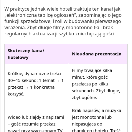
W praktyce jednak wiele hoteli traktuje ten kanał jak
„elektroniczną tablicę ogłoszeń”, zapominając o jego
funkcji sprzedażowej i roli w budowaniu pierwszego
wrażenia. Zbyt długie filmy, monotonne tła i brak
regularnych aktualizacji szybko zniechęcają gości.
Skuteczny kanał
Nieudana prezentacja
hotelowy
Filmy trwające kilka
Krótkie, dynamiczne treści
minut, które gość
30–45 sekund: 1 temat → 1
przełącza po kilku
przekaz → 1 konkretna
sekundach. Zbyt długie,
korzyść.
zbyt ogólne.
Brak napisów, a muzyka
Wideo lub slajdy z napisami
jest monotonna lub
– gość rozumie przekaz
niepasująca do
nawet przy wyciszonym TV.
charakteru hotelu. Treść