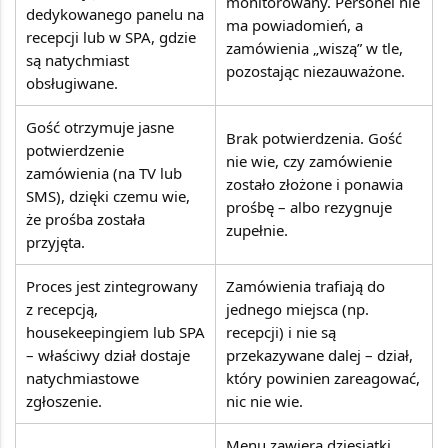
monitorowany. Personel nie
dedykowanego panelu na
ma powiadomień, a
recepcji lub w SPA, gdzie
zamówienia „wiszą” w tle,
są natychmiast
pozostając niezauważone.
obsługiwane.
Gość otrzymuje jasne
Brak potwierdzenia. Gość
potwierdzenie
nie wie, czy zamówienie
zamówienia (na TV lub
zostało złożone i ponawia
SMS), dzięki czemu wie,
prośbę – albo rezygnuje
że prośba została
zupełnie.
przyjęta.
Proces jest zintegrowany
Zamówienia trafiają do
z recepcją,
jednego miejsca (np.
housekeepingiem lub SPA
recepcji) i nie są
– właściwy dział dostaje
przekazywane dalej – dział,
natychmiastowe
który powinien zareagować,
zgłoszenie.
nic nie wie.
Menu zawiera dziesiątki