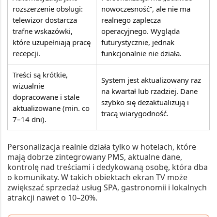
rozszerzenie obsługi:
nowoczesność”, ale nie ma
telewizor dostarcza
realnego zaplecza
trafne wskazówki,
operacyjnego. Wygląda
które uzupełniają pracę
futurystycznie, jednak
recepcji.
funkcjonalnie nie działa.
Treści są krótkie,
System jest aktualizowany raz
wizualnie
na kwartał lub rzadziej. Dane
dopracowane i stale
szybko się dezaktualizują i
aktualizowane (min. co
tracą wiarygodność.
7–14 dni).
Personalizacja realnie działa tylko w hotelach, które
mają dobrze zintegrowany PMS, aktualne dane,
kontrolę nad treściami i dedykowaną osobę, która dba
o komunikaty. W takich obiektach ekran TV może
zwiększać sprzedaż usług SPA, gastronomii i lokalnych
atrakcji nawet o 10–20%.