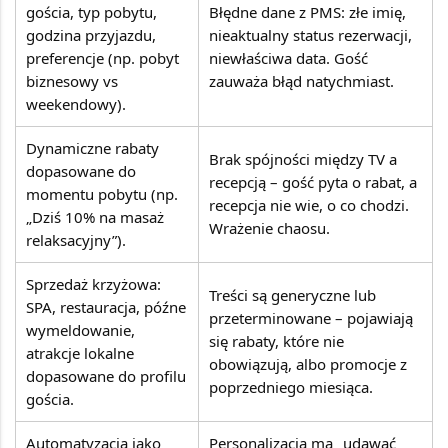
gościa, typ pobytu,
Błędne dane z PMS: złe imię,
godzina przyjazdu,
nieaktualny status rezerwacji,
preferencje (np. pobyt
niewłaściwa data. Gość
biznesowy vs
zauważa błąd natychmiast.
weekendowy).
Dynamiczne rabaty
Brak spójności między TV a
dopasowane do
recepcją – gość pyta o rabat, a
momentu pobytu (np.
recepcja nie wie, o co chodzi.
„Dziś 10% na masaż
Wrażenie chaosu.
relaksacyjny”).
Sprzedaż krzyżowa:
Treści są generyczne lub
SPA, restauracja, późne
przeterminowane – pojawiają
wymeldowanie,
się rabaty, które nie
atrakcje lokalne
obowiązują, albo promocje z
dopasowane do profilu
poprzedniego miesiąca.
gościa.
Automatyzacja jako
Personalizacja ma „udawać