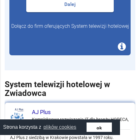
Dalej
Dołącz do firm oferujących System telewizji hotelowej
System telewizji hotelowej w
Zwiadowca
AJ Plus
Kompleksowe rozwiązania IT dla branży HORECA,
ERP, kasy fiskalne, sprzęt IT.....
Strona korzysta z
plików cookies
ok
AJ Plus z siedzibą w Krakowie powstała w 1997 roku.