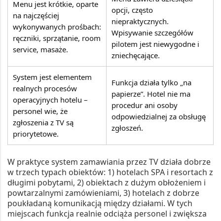
Menu jest krótkie, oparte
opcji, często
na najczęściej
niepraktycznych.
wykonywanych prośbach:
Wpisywanie szczegółów
ręczniki, sprzątanie, room
pilotem jest niewygodne i
service, masaże.
zniechęcające.
System jest elementem
Funkcja działa tylko „na
realnych procesów
papierze”. Hotel nie ma
operacyjnych hotelu –
procedur ani osoby
personel wie, że
odpowiedzialnej za obsługę
zgłoszenia z TV są
zgłoszeń.
priorytetowe.
W praktyce system zamawiania przez TV działa dobrze
w trzech typach obiektów:
1)
hotelach SPA i resortach z
długimi pobytami,
2)
obiektach z dużym obłożeniem i
powtarzalnymi zamówieniami,
3)
hotelach z dobrze
poukładaną komunikacją między działami. W tych
miejscach funkcja realnie odciąża personel i zwiększa