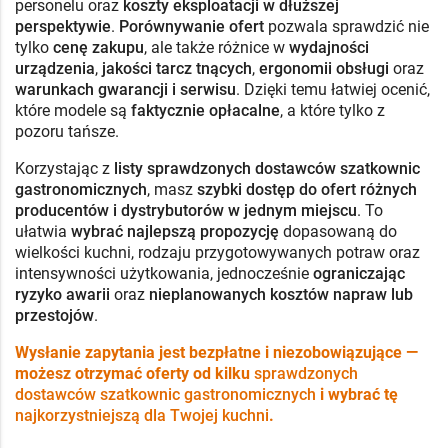
personelu oraz
koszty eksploatacji w dłuższej
perspektywie
.
Porównywanie ofert
pozwala sprawdzić nie
tylko
cenę zakupu
, ale także różnice w
wydajności
urządzenia
,
jakości tarcz tnących
,
ergonomii obsługi
oraz
warunkach gwarancji i serwisu
. Dzięki temu łatwiej ocenić,
które modele są
faktycznie opłacalne
, a które tylko z
pozoru tańsze.
Korzystając z
listy sprawdzonych dostawców szatkownic
gastronomicznych
, masz
szybki dostęp do ofert różnych
producentów i dystrybutorów w jednym miejscu
. To
ułatwia
wybrać najlepszą propozycję
dopasowaną do
wielkości kuchni, rodzaju przygotowywanych potraw oraz
intensywności użytkowania, jednocześnie
ograniczając
ryzyko awarii
oraz
nieplanowanych kosztów napraw lub
przestojów
.
Wysłanie zapytania jest bezpłatne i niezobowiązujące —
możesz otrzymać oferty od kilku
sprawdzonych
dostawców szatkownic gastronomicznych
i wybrać tę
najkorzystniejszą dla Twojej kuchni
.