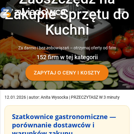
Zakupie Sprzętu do
menu
Kuchni
Za darmo i bez zobowiązań – otrzymaj oferty od firm
152 firm w tej kategorii
ZAPYTAJ O CENY I KOSZTY
12.01.2026 | autor: Anita Wysocka | PRZECZYTASZ W 3 minuty
Szatkownice gastronomiczne —
porównanie dostawców i
warunków zakupu