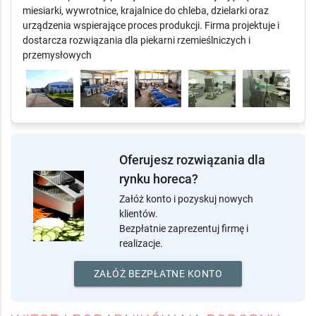
Producent maszyn i urządzeń dla piekarni, cukierni oraz
zakładów produkcji pieczywa. W ofercie znajdują się m.in.
miesiarki, wywrotnice, krajalnice do chleba, dzielarki oraz
urządzenia wspierające proces produkcji. Firma projektuje i
dostarcza rozwiązania dla piekarni rzemieślniczych i
przemysłowych
Oferujesz rozwiązania dla
rynku horeca?
Załóż konto i pozyskuj nowych
klientów.
Bezpłatnie zaprezentuj firmę i
realizacje.
ZAŁÓŻ BEZPŁATNE KONTO