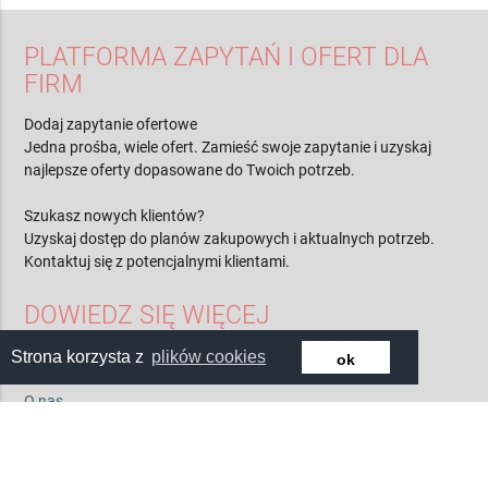
PLATFORMA ZAPYTAŃ I OFERT DLA
FIRM
Dodaj zapytanie ofertowe
Jedna prośba, wiele ofert. Zamieść swoje zapytanie i uzyskaj
najlepsze oferty dopasowane do Twoich potrzeb.
Szukasz nowych klientów?
Uzyskaj dostęp do planów zakupowych i aktualnych potrzeb.
Kontaktuj się z potencjalnymi klientami.
DOWIEDZ SIĘ WIĘCEJ
Strona korzysta z
plików cookies
ok
Cennik
Kontakt
O nas
Regulamin