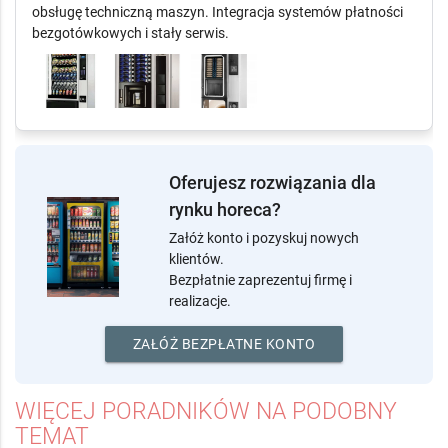
zimnych, przekąsek i produktów spożywczych. Oferta
obejmuje sprzedaż, dzierżawę, instalację oraz kompleksową
obsługę techniczną maszyn. Integracja systemów płatności
bezgotówkowych i stały serwis.
Oferujesz rozwiązania dla
rynku horeca?
Załóż konto i pozyskuj nowych
klientów.
Bezpłatnie zaprezentuj firmę i
realizacje.
ZAŁÓŻ BEZPŁATNE KONTO