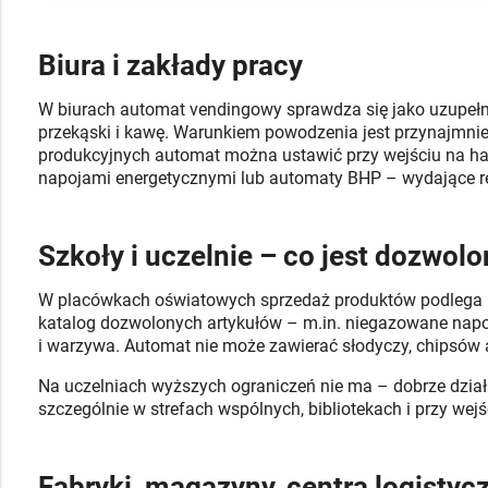
Biura i zakłady pracy
W biurach automat vendingowy sprawdza się jako uzupełnie
przekąski i kawę. Warunkiem powodzenia jest przynajmni
produkcyjnych automat można ustawić przy wejściu na hal
napojami energetycznymi lub automaty BHP – wydające rę
Szkoły i uczelnie – co jest dozwol
W placówkach oświatowych sprzedaż produktów podlega R
katalog dozwolonych artykułów – m.in. niegazowane napo
i warzywa. Automat nie może zawierać słodyczy, chipsów
Na uczelniach wyższych ograniczeń nie ma – dobrze dział
szczególnie w strefach wspólnych, bibliotekach i przy we
Fabryki, magazyny, centra logistyc