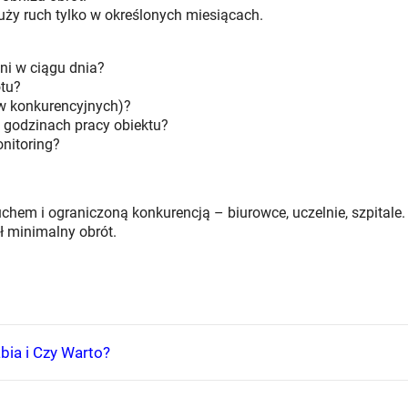
uży ruch tylko w określonych miesiącach.
eni w ciągu dnia?
otu?
w konkurencyjnych)?
 godzinach pracy obiektu?
onitoring?
hem i ograniczoną konkurencją – biurowce, uczelnie, szpitale.
ł minimalny obrót.
bia i Czy Warto?