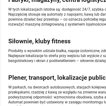
W tych lokalizacjach istotne są: dostępność 24/7, szybk
Najczęściej stosuje się automaty z napojami, kawą lub 
powinna działać bez przestoju – co oznacza potrzebę regu
rozważyć maszynę zintegrowaną z systemem lojalnościowy
Siłownie, kluby fitness
Produkty o wysokim udziale białka, napoje izotoniczne, zd
Najlepsze lokalizacje to strefa przy wejściu lub wyjście 
bezgotówkowy i ekran z podświetleniem – siłownie działaj
Plener, transport, lokalizacje publi
W parkach, na dworcach autobusowych, stacjach kolejowyc
przekąskami, rzadziej z kawą ze względu na zmienne waru
podwyższonej odporności: wzmocniona obudowa, szyba a
Automat powinien być ustawiony w zasięgu monitoringu lub