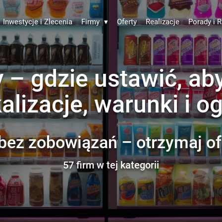
Inwestycje i Zlecenia
Firmy
▾
Oferty
Realizacje
Porady i R
– gdzie ustawić, ab
alizacje, warunki i o
bez zobowiązań – otrzymaj of
57 firm w tej kategorii