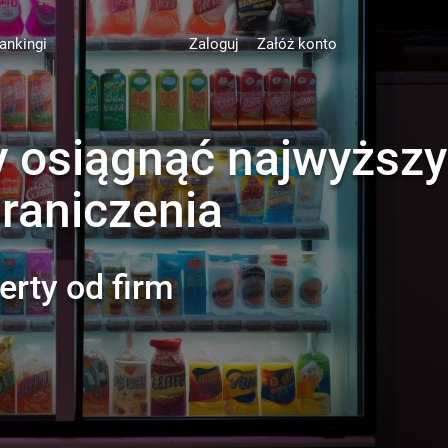
ankingi
Zaloguj
Załóż konto
y osiągnąć najwyższy
graniczenia
erty od firm