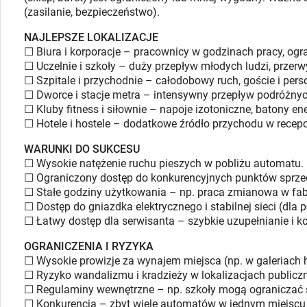
(zasilanie, bezpieczeństwo).
NAJLEPSZE LOKALIZACJE
☐ Biura i korporacje – pracownicy w godzinach pracy, ogr
☐ Uczelnie i szkoły – duży przepływ młodych ludzi, przerwy
☐ Szpitale i przychodnie – całodobowy ruch, goście i pers
☐ Dworce i stacje metra – intensywny przepływ podróżnyc
☐ Kluby fitness i siłownie – napoje izotoniczne, batony en
☐ Hotele i hostele – dodatkowe źródło przychodu w recepcj
WARUNKI DO SUKCESU
☐ Wysokie natężenie ruchu pieszych w pobliżu automatu.
☐ Ograniczony dostęp do konkurencyjnych punktów sprzeda
☐ Stałe godziny użytkowania – np. praca zmianowa w fabr
☐ Dostęp do gniazdka elektrycznego i stabilnej sieci (dla
☐ Łatwy dostęp dla serwisanta – szybkie uzupełnianie i k
OGRANICZENIA I RYZYKA
☐ Wysokie prowizje za wynajem miejsca (np. w galeriach
☐ Ryzyko wandalizmu i kradzieży w lokalizacjach publicz
☐ Regulaminy wewnętrzne – np. szkoły mogą ograniczać 
☐ Konkurencja – zbyt wiele automatów w jednym miejscu 