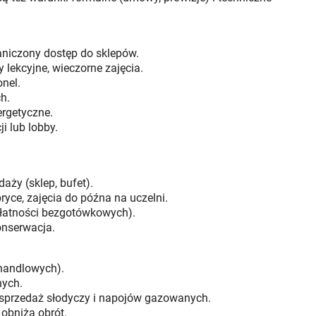
aniczony dostęp do sklepów.
 lekcyjne, wieczorne zajęcia.
onel.
h.
ergetyczne.
i lub lobby.
ży (sklep, bufet).
yce, zajęcia do późna na uczelni.
 płatności bezgotówkowych).
onserwacja.
 handlowych).
nych.
sprzedaż słodyczy i napojów gazowanych.
obniża obrót.