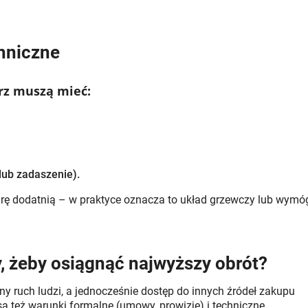
hniczne
rz muszą mieć:
lub zadaszenie).
ę dodatnią – w praktyce oznacza to układ grzewczy lub wymó
, żeby osiągnąć najwyższy obrót?
ny ruch ludzi, a jednocześnie dostęp do innych źródeł zakupu
są też warunki formalne (umowy, prowizje) i techniczne