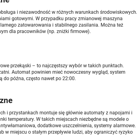
a obsługa i niezawodność w różnych warunkach środowiskowych
daniami gotowymi. W przypadku pracy zmianowej maszyna
larnego zatowarowania i stabilnego zasilania. Można też
m dla pracowników (np. zniżki firmowe).
rowe przekąski – to najczęstszy wybór w takich punktach.
z szatni. Automat powinien mieć nowoczesny wygląd, system
ą do późna, często nawet po 22:00.
czne
h i przystankach montuje się głównie automaty z napojami i
nki temperatury. W takich miejscach niezbędne są modele o
ntywłamaniowa, dodatkowe uszczelnienia, systemy alarmowe.
 w miejscu o stałym przepływie ludzi, aby ograniczyć ryzyko