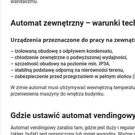
wandalizmu.
Automat zewnętrzny – warunki tec
Urządzenia przeznaczone do pracy na zewnąt
– izolowaną obudowę z odpływem kondensatu,
– chłodzenie zewnętrzne o podwyższonej wydajności,
– szczelność obudowy na poziomie min. IP34,
– stabilną podstawę odporną na nierówności terenu,
– zabezpieczenie przed przegrzaniem w pełnym słońcu (
W zimie automat musi utrzymywać wewnętrzną temperatur
przeniesienia maszyny do wnętrza budynku.
Gdzie ustawić automat vendingowy
Automat vendingowy zarabia tam, gdzie jest duży i regular
(sklep, bufet) jest ograniczony lub mniej wygodny. Ważne 