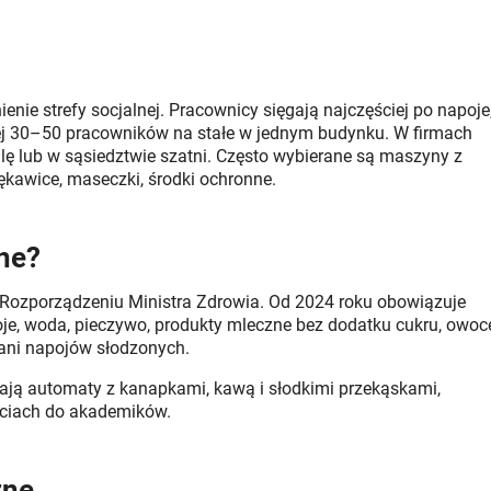
nie strefy socjalnej. Pracownicy sięgają najczęściej po napoje
ej 30–50 pracowników na stałe w jednym budynku. W firmach
ę lub w sąsiedztwie szatni. Często wybierane są maszyny z
kawice, maseczki, środki ochronne.
one?
ozporządzeniu Ministra Zdrowia. Od 2024 roku obowiązuje
je, woda, pieczywo, produkty mleczne bez dodatku cukru, owoc
 ani napojów słodzonych.
ają automaty z kanapkami, kawą i słodkimi przekąskami,
jściach do akademików.
zne