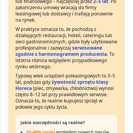
lub finansowego – najczęściej przez
2–5 lat
. Po
zakończeniu umowy wracają do firmy
leasingowej lub dostawcy i trafiają ponownie
na rynek.
W praktyce oznacza to, że pochodzą z
działających restauracji, hoteli, cateringu lub
sieci gastronomicznych, gdzie były użytkowane
profesjonalnie i zazwyczaj
serwisowane
zgodnie z harmonogramem producenta
. To
istotna różnica względem przypadkowego
rynku wtórnego.
Typowy wiek urządzeń poleasingowych to 3–5
lat, podczas gdy
żywotność sprzętu klasy
Horeca
(piec, zmywarka, chłodnictwo) wynosi
często 8–12 lat przy prawidłowym serwisie.
Oznacza to, że realnie kupujesz sprzęt w
połowie jego cyklu życia.
Jakie oszczędności są realne?
20–40% taniej
względem nowych pieców,