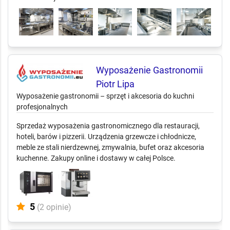
technologiczny, urządzenia, meble, montaż, szkolenia, serwis i
HACCP. Oferta dla restauracji, hoteli, stołówek i cateringu
szukających sprawdzonego partnera do uruchomienia lub
modernizacji kuchni.
Wyposażenie Gastronomii
Piotr Lipa
Wyposażenie gastronomii – sprzęt i akcesoria do kuchni
profesjonalnych
Sprzedaż wyposażenia gastronomicznego dla restauracji,
hoteli, barów i pizzerii. Urządzenia grzewcze i chłodnicze,
meble ze stali nierdzewnej, zmywalnia, bufet oraz akcesoria
kuchenne. Zakupy online i dostawy w całej Polsce.