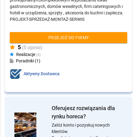
Firma MARATHON z siedzibą w Poznaniu działa na terenie
całego kraju od 1994 roku i specjalizuje się w
profesjonalnym,kompleksowym wyposażaniu lokali
gastronomicznych, domów weselnych, firm cateringowych i
hoteli w urządzenia, sprzęty , akcesoria do kuchni i zaplecza.
PROJEKT-SPRZEDAŻ-MONTAŻ-SERWIS
PRZEJDŹ DO FIRMY
5
(5 opinie)
Realizacje
(4)
Poradniki (1)
Aktywny Dostawca
Oferujesz rozwiązania dla