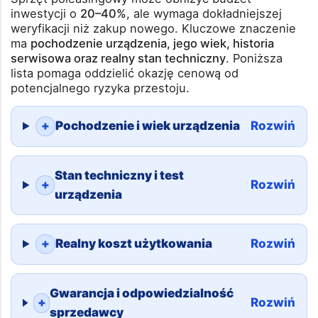
inwestycji o
20–40%
, ale wymaga dokładniejszej
weryfikacji niż zakup nowego. Kluczowe znaczenie
ma
pochodzenie urządzenia, jego wiek, historia
serwisowa oraz realny stan techniczny
. Poniższa
lista pomaga oddzielić okazję cenową od
potencjalnego ryzyka przestoju.
+
Pochodzenie i wiek urządzenia
Rozwiń
Stan techniczny i test
+
Rozwiń
urządzenia
+
Realny koszt użytkowania
Rozwiń
Gwarancja i odpowiedzialność
+
Rozwiń
sprzedawcy