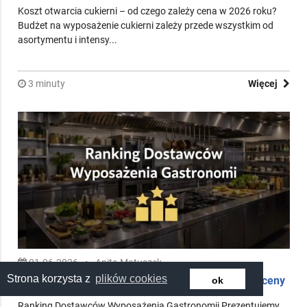
21.04.2026
•
Anita Skrzypek
Koszt otwarcia cukierni – ile kosztuje w 2026 roku
Koszt otwarcia cukierni – od czego zależy cena w 2026 roku?
Budżet na wyposażenie cukierni zależy przede wszystkim od
asortymentu i intensy...
3 minuty
Więcej
Strona korzysta z
plików cookies
ok