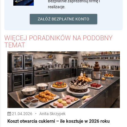
rynku horeca?
Załóż konto i pozyskuj nowych
klientów.
Bezpłatnie zaprezentuj firmę i
realizacje.
ZAŁÓŻ BEZPŁATNE KONTO
WIĘCEJ PORADNIKÓW NA PODOBNY
TEMAT