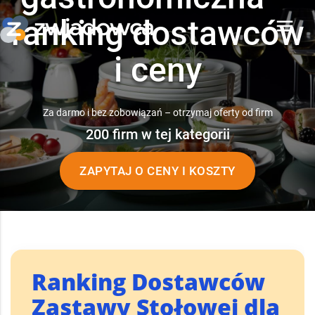
ranking dostawców
menu
i ceny
Za darmo i bez zobowiązań – otrzymaj oferty od firm
200 firm w tej kategorii
ZAPYTAJ O CENY I KOSZTY
Ranking Dostawców
Zastawy Stołowej dla