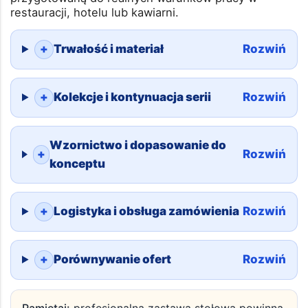
cykli mycia w zmywarkach gastronomicznych,
kontakt z gorącymi potrawami oraz intensywne
użytkowanie przez personel i gości. Ta checklista
pomoże porównać dostawców i wybrać zastawę
przygotowaną do realnych warunków pracy w
restauracji, hotelu lub kawiarni.
+
Trwałość i materiał
Rozwiń
+
Kolekcje i kontynuacja serii
Rozwiń
Wzornictwo i dopasowanie do
+
Rozwiń
konceptu
+
Logistyka i obsługa zamówienia
Rozwiń