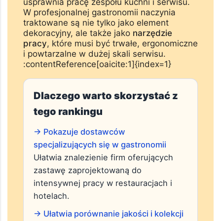
sposobu prezentacji potraw.
Dobrze dobrana zastawa stołowa
podkreśla wygląd dań i jednocześnie
usprawnia pracę zespołu kuchni i serwisu.
W profesjonalnej gastronomii naczynia
traktowane są nie tylko jako element
dekoracyjny, ale także jako
narzędzie
pracy
, które musi być trwałe, ergonomiczne
i powtarzalne w dużej skali serwisu.
:contentReference[oaicite:1]{index=1}
Dlaczego warto skorzystać z
tego rankingu
→ Pokazuje dostawców
specjalizujących się w gastronomii
Ułatwia znalezienie firm oferujących