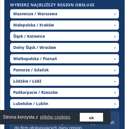
WYBIERZ NAJBLIŻSZY REGION OBSŁUGI
Mazowsze / Warszawa
›
Małopolska / Kraków
›
Śląsk / Katowice
›
Dolny Śląsk / Wrocław
›
Wielkopolska / Poznań
›
Pomorze / Gdańsk
›
Łódzkie / Łódź
›
Podkarpacie / Rzeszów
›
Lubelskie / Lublin
›
Strona korzysta z
plików cookies
Opisz obiekt, metraż, liczbę pomieszczeń, miejsce
ok
montażu, zakres instalacji i termin, a zapytanie trafi
do firm obsługujących dany region.