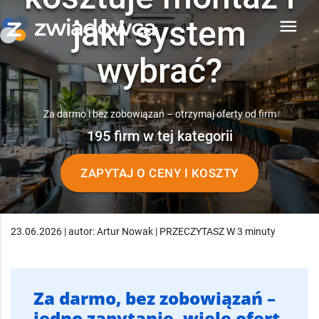
jaki system
menu
wybrać?
Za darmo i bez zobowiązań – otrzymaj oferty od firm
195 firm w tej kategorii
ZAPYTAJ O CENY I KOSZTY
23.06.2026 | autor: Artur Nowak | PRZECZYTASZ W 3 minuty
Za darmo, bez zobowiązań –
jedno zapytanie, wiele ofert