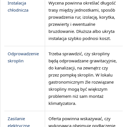
Instalacja
Wycena powinna określać
długość
chłodnicza
trasy między jednostkami, sposób
prowadzenia rur, izolację, korytka,
przewierty i ewentualne
bruzdowanie
. Dłuższa albo ukryta
instalacja szybko podnosi koszt.
Odprowadzenie
Trzeba sprawdzić, czy skropliny
skroplin
będą odprowadzane
grawitacyjnie,
do kanalizacji, na zewnątrz czy
przez pompkę skroplin
. W lokalu
gastronomicznym źle rozwiązane
skropliny mogą być większym
problemem niż sam montaż
klimatyzatora.
Zasilanie
Oferta powinna wskazywać, czy
elektryczne
wykonawca obejmuje
podłączenie