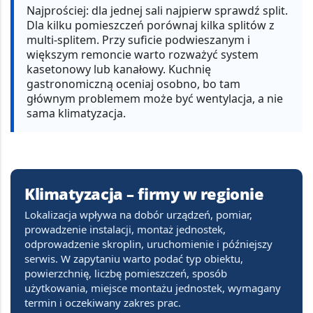
Najprościej:
dla jednej sali najpierw sprawdź split.
Dla kilku pomieszczeń porównaj kilka splitów z
multi-splitem. Przy suficie podwieszanym i
większym remoncie warto rozważyć system
kasetonowy lub kanałowy. Kuchnię
gastronomiczną oceniaj osobno, bo tam
głównym problemem może być wentylacja, a nie
sama klimatyzacja.
Klimatyzacja – firmy w regionie
Lokalizacja wpływa na dobór urządzeń, pomiar,
prowadzenie instalacji, montaż jednostek,
odprowadzenie skroplin, uruchomienie i późniejszy
serwis. W zapytaniu warto podać typ obiektu,
powierzchnię, liczbę pomieszczeń, sposób
użytkowania, miejsce montażu jednostek, wymagany
termin i oczekiwany zakres prac.