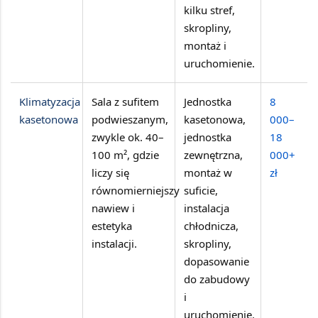
kilku stref,
skropliny,
montaż i
uruchomienie.
Klimatyzacja
Sala z sufitem
Jednostka
8
kasetonowa
podwieszanym,
kasetonowa,
000–
zwykle ok.
40–
jednostka
18
100 m²
, gdzie
zewnętrzna,
000+
liczy się
montaż w
zł
równomierniejszy
suficie,
nawiew i
instalacja
estetyka
chłodnicza,
instalacji.
skropliny,
dopasowanie
do zabudowy
i
uruchomienie.