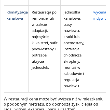
Klimatyzacja
Restauracja po
Jednostka
wycena
kanałowa
remoncie lub
kanałowa,
indywidu
w trakcie
trasy
adaptacji,
nawiewu,
najczęściej
kratki lub
kilka stref
, sufit
anemostaty,
podwieszany i
instalacja
potrzeba
chłodnicza,
ukrycia
skropliny,
jednostek.
montaż w
zabudowie i
regulacja
nawiewu.
W restauracji cena może być wyższa niż w mieszkaniu
o podobnym metrażu, bo dochodzą
zyski ciepła od
ludzi, witryn, ekspresu, baru, urządzeń