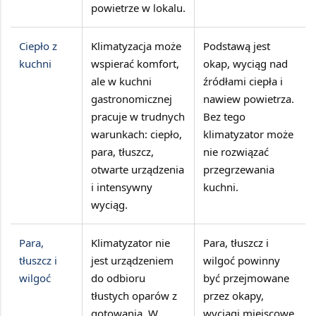
powietrze w lokalu.
Ciepło z
Klimatyzacja może
Podstawą jest
kuchni
wspierać komfort,
okap, wyciąg nad
ale w kuchni
źródłami ciepła i
gastronomicznej
nawiew powietrza.
pracuje w trudnych
Bez tego
warunkach: ciepło,
klimatyzator może
para, tłuszcz,
nie rozwiązać
otwarte urządzenia
przegrzewania
i intensywny
kuchni.
wyciąg.
Para,
Klimatyzator nie
Para, tłuszcz i
tłuszcz i
jest urządzeniem
wilgoć powinny
wilgoć
do odbioru
być przejmowane
tłustych oparów z
przez okapy,
gotowania. W
wyciągi miejscowe