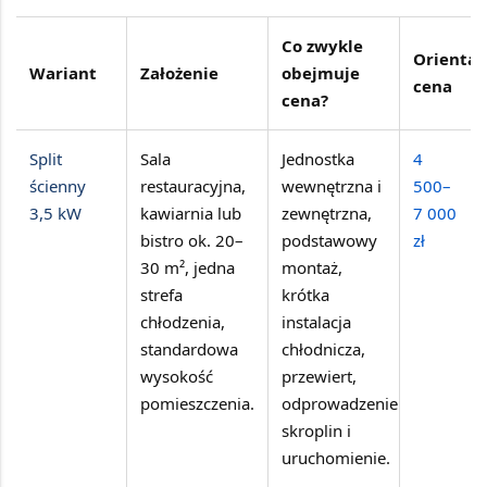
Co zwykle
Orientac
Wariant
Założenie
obejmuje
cena
cena?
Split
Sala
Jednostka
4
ścienny
restauracyjna,
wewnętrzna i
500–
3,5 kW
kawiarnia lub
zewnętrzna,
7 000
bistro ok.
20–
podstawowy
zł
30 m²
, jedna
montaż,
strefa
krótka
chłodzenia,
instalacja
standardowa
chłodnicza,
wysokość
przewiert,
pomieszczenia.
odprowadzenie
skroplin i
uruchomienie.