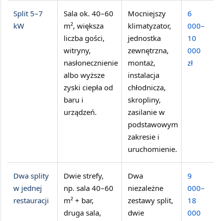
Split 5–7
Sala ok.
40–60
Mocniejszy
6
kW
m²
, większa
klimatyzator,
000–
liczba gości,
jednostka
10
witryny,
zewnętrzna,
000
nasłonecznienie
montaż,
zł
albo wyższe
instalacja
zyski ciepła od
chłodnicza,
baru i
skropliny,
urządzeń.
zasilanie w
podstawowym
zakresie i
uruchomienie.
Dwa splity
Dwie strefy,
Dwa
9
w jednej
np. sala
40–60
niezależne
000–
restauracji
m²
+ bar,
zestawy split,
18
druga sala,
dwie
000