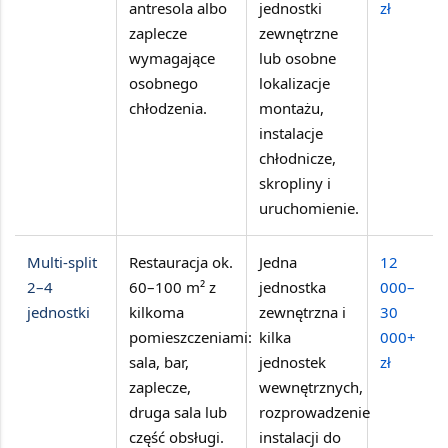
antresola albo
jednostki
zł
zaplecze
zewnętrzne
wymagające
lub osobne
osobnego
lokalizacje
chłodzenia.
montażu,
instalacje
chłodnicze,
skropliny i
uruchomienie.
Multi-split
Restauracja ok.
Jedna
12
2–4
60–100 m²
z
jednostka
000–
jednostki
kilkoma
zewnętrzna i
30
pomieszczeniami:
kilka
000+
sala, bar,
jednostek
zł
zaplecze,
wewnętrznych,
druga sala lub
rozprowadzenie
część obsługi.
instalacji do