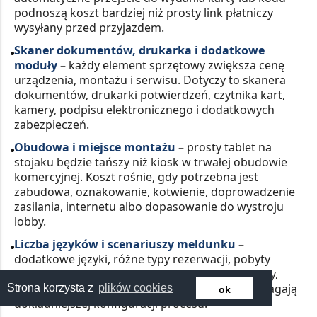
podnoszą koszt bardziej niż prosty link płatniczy
wysyłany przed przyjazdem.
Skaner dokumentów, drukarka i dodatkowe
moduły
–
każdy element sprzętowy zwiększa cenę
urządzenia, montażu i serwisu. Dotyczy to skanera
dokumentów, drukarki potwierdzeń, czytnika kart,
kamery, podpisu elektronicznego i dodatkowych
zabezpieczeń.
Obudowa i miejsce montażu
–
prosty tablet na
stojaku będzie tańszy niż kiosk w trwałej obudowie
komercyjnej. Koszt rośnie, gdy potrzebna jest
zabudowa, oznakowanie, kotwienie, doprowadzenie
zasilania, internetu albo dopasowanie do wystroju
lobby.
Liczba języków i scenariuszy meldunku
–
dodatkowe języki, różne typy rezerwacji, pobyty
przedpłacone, dopłaty na miejscu, faktury, zgody,
regulaminy i nietypowe godziny przyjazdu wymagają
Strona korzysta z
plików cookies
ok
dokładniejszej konfiguracji procesu.