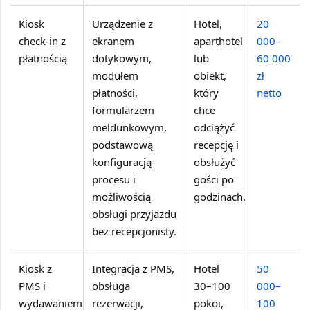
Kiosk
Urządzenie z
Hotel,
20
check-in z
ekranem
aparthotel
000–
płatnością
dotykowym,
lub
60 000
modułem
obiekt,
zł
płatności,
który
netto
formularzem
chce
meldunkowym,
odciążyć
podstawową
recepcję i
konfiguracją
obsłużyć
procesu i
gości po
możliwością
godzinach.
obsługi przyjazdu
bez recepcjonisty.
Kiosk z
Integracja z PMS,
Hotel
50
PMS i
obsługa
30–100
000–
wydawaniem
rezerwacji,
pokoi,
100