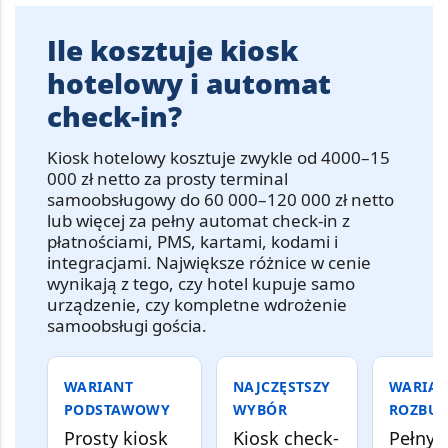
Ile kosztuje kiosk
hotelowy i automat
check-in?
Kiosk hotelowy
kosztuje zwykle od
4000–15
000 zł netto za prosty terminal
samoobsługowy
do
60 000–120 000 zł netto
lub więcej za pełny automat check-in z
płatnościami, PMS, kartami, kodami i
integracjami
. Największe różnice w cenie
wynikają z tego, czy hotel kupuje samo
urządzenie, czy kompletne wdrożenie
samoobsługi gościa.
WARIANT
NAJCZĘSTSZY
WARIA
PODSTAWOWY
WYBÓR
ROZBU
Prosty kiosk
Kiosk check-
Pełny