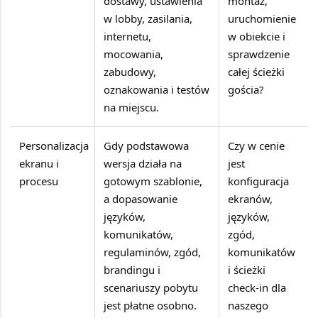
dostawy, ustawienia
montaż,
w lobby, zasilania,
uruchomienie
internetu,
w obiekcie i
mocowania,
sprawdzenie
zabudowy,
całej ścieżki
oznakowania i testów
gościa?
na miejscu.
Personalizacja
Gdy podstawowa
Czy w cenie
ekranu i
wersja działa na
jest
procesu
gotowym szablonie,
konfiguracja
a dopasowanie
ekranów,
języków,
języków,
komunikatów,
zgód,
regulaminów, zgód,
komunikatów
brandingu i
i ścieżki
scenariuszy pobytu
check-in dla
jest płatne osobno.
naszego