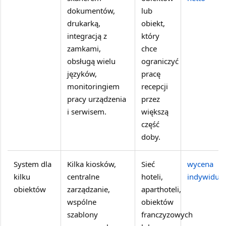
dokumentów,
lub
drukarką,
obiekt,
integracją z
który
zamkami,
chce
obsługą wielu
ograniczyć
języków,
pracę
monitoringiem
recepcji
pracy urządzenia
przez
i serwisem.
większą
część
doby.
System dla
Kilka kiosków,
Sieć
wycena
kilku
centralne
hoteli,
indywidua
obiektów
zarządzanie,
aparthoteli,
wspólne
obiektów
szablony
franczyzowych