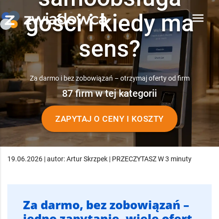
gości i kiedy ma
menu
sens?
Za darmo i bez zobowiązań – otrzymaj oferty od firm
87 firm w tej kategorii
ZAPYTAJ O CENY I KOSZTY
19.06.2026 | autor: Artur Skrzpek | PRZECZYTASZ W 3 minuty
Za darmo, bez zobowiązań –
jedno zapytanie, wiele ofert