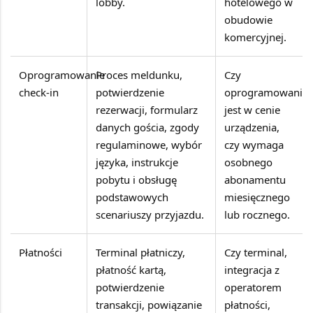
lobby.
hotelowego w
obudowie
komercyjnej.
Oprogramowanie
Proces meldunku,
Czy
check-in
potwierdzenie
oprogramowanie
rezerwacji, formularz
jest w cenie
danych gościa, zgody
urządzenia,
regulaminowe, wybór
czy wymaga
języka, instrukcje
osobnego
pobytu i obsługę
abonamentu
podstawowych
miesięcznego
scenariuszy przyjazdu.
lub rocznego.
Płatności
Terminal płatniczy,
Czy terminal,
płatność kartą,
integracja z
potwierdzenie
operatorem
transakcji, powiązanie
płatności,