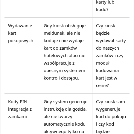
karty lub
kodu?
Wydawanie
Gdy kiosk obsługuje
Czy kiosk
kart
meldunek, ale nie
będzie
pokojowych
koduje i nie wydaje
wydawał karty
kart do zamków
do naszych
hotelowych albo nie
zamków i czy
współpracuje z
moduł
obecnym systemem
kodowania
kontroli dostępu.
kart jest w
cenie?
Kody PIN i
Gdy system generuje
Czy kiosk sam
integracja z
instrukcję dla gościa,
wygeneruje
zamkami
ale nie tworzy
kod do pokoju
automatycznie kodu
i czy kod
aktywnego tylko na
będzie