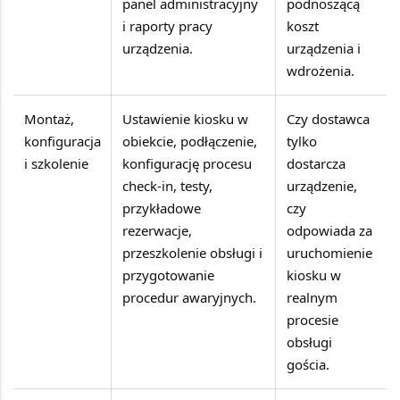
panel administracyjny
podnoszącą
i raporty pracy
koszt
urządzenia.
urządzenia i
wdrożenia.
Montaż,
Ustawienie kiosku w
Czy dostawca
konfiguracja
obiekcie, podłączenie,
tylko
i szkolenie
konfigurację procesu
dostarcza
check-in, testy,
urządzenie,
przykładowe
czy
rezerwacje,
odpowiada za
przeszkolenie obsługi i
uruchomienie
przygotowanie
kiosku w
procedur awaryjnych.
realnym
procesie
obsługi
gościa.