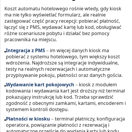
Koszt automatu hotelowego rośnie wtedy, gdy kiosk
ma nie tylko wyświetlać formularz, ale realnie
zastępować część pracy recepcji: pobierać płatność,
łączyć się z PMS, wydawać kartę lub kod, obsługiwać
różne scenariusze pobytu i działać bez pomocy
pracownika na miejscu.
Integracja z PMS
–
im więcej danych kiosk ma
pobierać z systemu hotelowego, tym większy koszt
wdrożenia. Najdroższe są integracje indywidualne,
testy na realnych rezerwacjach i automatyczne
przypisywanie pokoju, płatności oraz danych gościa.
Wydawanie kart pokojowych
–
kiosk z modułem
kodowania i wydawania kart jest droższy niż terminal
pokazujący instrukcję lub kod. Trzeba sprawdzić
zgodność z obecnymi zamkami, kartami, encoderem i
systemem kontroli dostępu.
Płatności w kiosku
–
terminal płatniczy, konfiguracja
operatora, powiązanie płatności z rezerwacją i
automatyczne przejście do wydania karty lub kodu