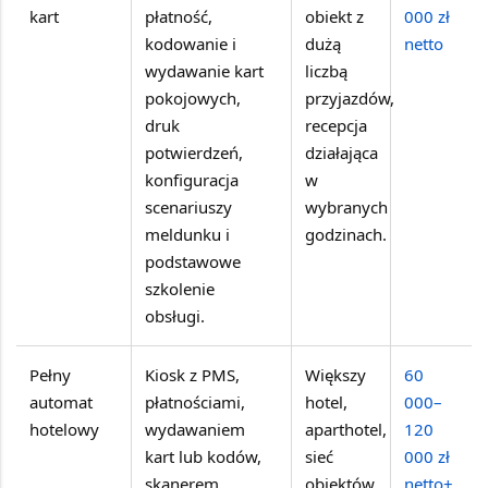
kart
płatność,
obiekt z
000 zł
kodowanie i
dużą
netto
wydawanie kart
liczbą
pokojowych,
przyjazdów,
druk
recepcja
potwierdzeń,
działająca
konfiguracja
w
scenariuszy
wybranych
meldunku i
godzinach.
podstawowe
szkolenie
obsługi.
Pełny
Kiosk z PMS,
Większy
60
automat
płatnościami,
hotel,
000–
hotelowy
wydawaniem
aparthotel,
120
kart lub kodów,
sieć
000 zł
skanerem
obiektów
netto+