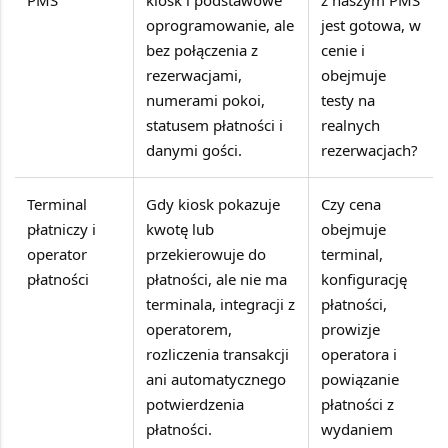
PMS
kiosk i podstawowe
z naszym PMS
oprogramowanie, ale
jest gotowa, w
bez połączenia z
cenie i
rezerwacjami,
obejmuje
numerami pokoi,
testy na
statusem płatności i
realnych
danymi gości.
rezerwacjach?
Terminal
Gdy kiosk pokazuje
Czy cena
płatniczy i
kwotę lub
obejmuje
operator
przekierowuje do
terminal,
płatności
płatności, ale nie ma
konfigurację
terminala, integracji z
płatności,
operatorem,
prowizje
rozliczenia transakcji
operatora i
ani automatycznego
powiązanie
potwierdzenia
płatności z
płatności.
wydaniem