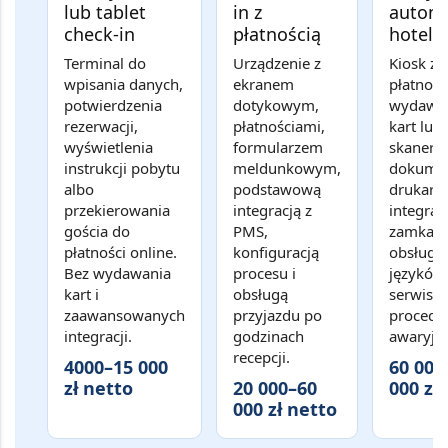
lub tablet
in z
autom
check-in
płatnością
hotelo
Terminal do
Urządzenie z
Kiosk z 
wpisania danych,
ekranem
płatnośc
potwierdzenia
dotykowym,
wydawa
rezerwacji,
płatnościami,
kart lub
wyświetlenia
formularzem
skaner
instrukcji pobytu
meldunkowym,
dokume
albo
podstawową
drukarką
przekierowania
integracją z
integrac
gościa do
PMS,
zamkami
płatności online.
konfiguracją
obsługą
Bez wydawania
procesu i
języków,
kart i
obsługą
serwise
zaawansowanych
przyjazdu po
procedu
integracji.
godzinach
awaryjn
recepcji.
4000–15 000
60 000
zł netto
20 000–60
000 zł
000 zł netto