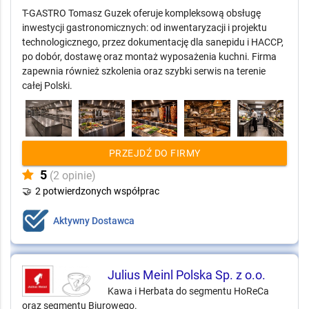
T-GASTRO Tomasz Guzek oferuje kompleksową obsługę
inwestycji gastronomicznych: od inwentaryzacji i projektu
technologicznego, przez dokumentację dla sanepidu i HACCP,
po dobór, dostawę oraz montaż wyposażenia kuchni. Firma
zapewnia również szkolenia oraz szybki serwis na terenie
całej Polski.
PRZEJDŹ DO FIRMY
5
(2 opinie)
🤝
2 potwierdzonych współprac
Aktywny Dostawca
Julius Meinl Polska Sp. z o.o.
Kawa i Herbata do segmentu HoReCa
oraz segmentu Biurowego.