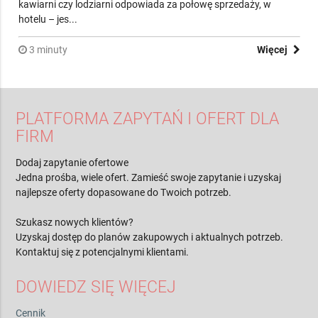
Lodów dla Gastronomii
Maszyna do lodów w gastronomii to urządzenie, które w
sezonie letnim decyduje o powodzeniu całego biznesu. W
kawiarni czy lodziarni odpowiada za połowę sprzedaży, w
hotelu – jes...
3 minuty
Więcej
PLATFORMA ZAPYTAŃ I OFERT DLA
FIRM
Dodaj zapytanie ofertowe
Jedna prośba, wiele ofert. Zamieść swoje zapytanie i uzyskaj
najlepsze oferty dopasowane do Twoich potrzeb.
Szukasz nowych klientów?
Uzyskaj dostęp do planów zakupowych i aktualnych potrzeb.
Kontaktuj się z potencjalnymi klientami.