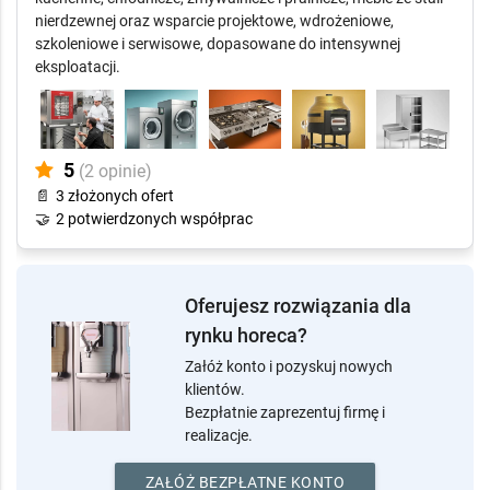
Dostawca kompleksowego wyposażenia dla gastronomii,
hoteli i pralnictwa przemysłowego. Oferuje urządzenia
kuchenne, chłodnicze, zmywalnicze i pralnicze, meble ze stali
nierdzewnej oraz wsparcie projektowe, wdrożeniowe,
szkoleniowe i serwisowe, dopasowane do intensywnej
eksploatacji.
5
(2 opinie)
📄
3 złożonych ofert
🤝
2 potwierdzonych współprac
Oferujesz rozwiązania dla
rynku horeca?
Załóż konto i pozyskuj nowych
klientów.