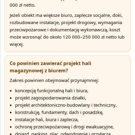
000 zł netto
.
Jeżeli obiekt ma większe biuro, zaplecze socjalne, doki,
rozbudowane instalacje, projekt drogowy, wymagania
przeciwpożarowe i dokumentację wykonawczą, koszt
może wzrosnąć do około
120 000–250 000 zł netto lub
więcej
.
Co powinien zawierać projekt hali
magazynowej z biurem?
Zakres powinien obejmować przynajmniej:
koncepcję funkcjonalną hali i biura
,
projekt zagospodarowania działki
,
projekt architektoniczno-budowlany i techniczny
,
konstrukcję, fundamenty, dach i posadzkę
,
instalacje hali, biura i zaplecza
,
ochronę przeciwpożarową i drogi ewakuacyjne
,
dojazd, parking, plac, odwodnienie i przyłącza
.