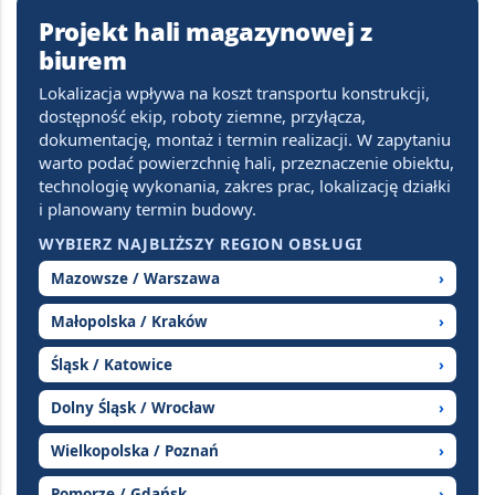
Projekt hali magazynowej z
biurem
Lokalizacja wpływa na koszt transportu konstrukcji,
dostępność ekip, roboty ziemne, przyłącza,
dokumentację, montaż i termin realizacji. W zapytaniu
warto podać powierzchnię hali, przeznaczenie obiektu,
technologię wykonania, zakres prac, lokalizację działki
i planowany termin budowy.
WYBIERZ NAJBLIŻSZY REGION OBSŁUGI
Mazowsze / Warszawa
›
Małopolska / Kraków
›
Śląsk / Katowice
›
Dolny Śląsk / Wrocław
›
Wielkopolska / Poznań
›
Pomorze / Gdańsk
›