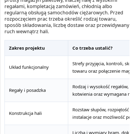
prosty magazyn paletowy, inaczej halę z wysokimi
regałami, kompletacją zamówień, chłodnią albo
regularną obsługą samochodów ciężarowych. Przed
rozpoczęciem prac trzeba określić
rodzaj towaru,
sposób składowania, liczbę dostaw oraz przewidywany
ruch wewnątrz hali
.
Zakres projektu
Co trzeba ustalić?
Strefy przyjęcia, kontroli, s
Układ funkcjonalny
towaru oraz połączenie maga
Rodzaj i wysokość regałów, 
Regały i posadzka
kotwienia oraz wymagana noś
Rozstaw słupów, rozpiętość d
Konstrukcja hali
instalacje oraz możliwość póź
Liczba i wymiary bram, doki, 