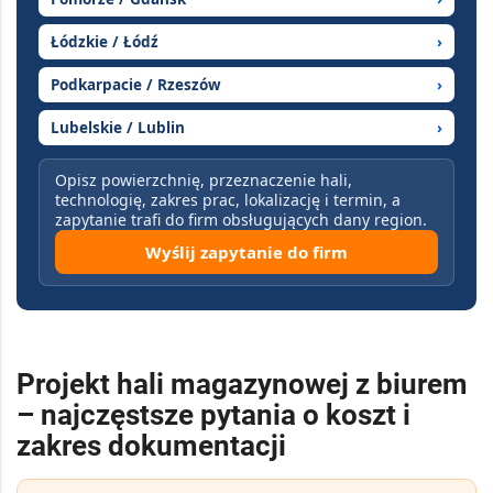
Łódzkie / Łódź
›
Podkarpacie / Rzeszów
›
Lubelskie / Lublin
›
Opisz powierzchnię, przeznaczenie hali,
technologię, zakres prac, lokalizację i termin, a
zapytanie trafi do firm obsługujących dany region.
Wyślij zapytanie do firm
Projekt hali magazynowej z biurem
– najczęstsze pytania o koszt i
zakres dokumentacji