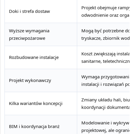
Projekt obejmuje rampy,
Doki i strefa dostaw
odwodnienie oraz organi
Wyższe wymagania
Mogą być potrzebne doda
przeciwpożarowe
tryskacze, zbiornik wod
Koszt zwiększają instalac
Rozbudowane instalacje
sanitarne, teletechniczne
Wymaga przygotowania det
Projekt wykonawczy
instalacji i rozwiązań p
Zmiany układu hali, biur
Kilka wariantów koncepcji
koordynacji dokumentacji
Modelowanie i wykrywanie
BIM i koordynacja branż
projektowej, ale ogranic