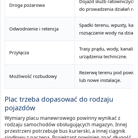
Dojazd służb ratowniczych,
Droga pożarowa
do prowadzenia działań rat
Spadki terenu, wpusty, kana
Odwodnienie i retencja
rozsączanie wody na działce
Trasy prądu, wody, kanalizac
Przyłącza
urządzenia techniczne.
Rezerwę terenu pod powięks
Możliwość rozbudowy
lub nowe instalacje.
Plac trzeba dopasować do rodzaju
pojazdów
Wymiary placu manewrowego powinny wynikać z
rodzaju samochodów obsługujących magazyn. Innej
przestrzeni potrzebuje bus kurierski, a innej ciągnik
siodłowy z naczepą. Projektant powinien znać długość