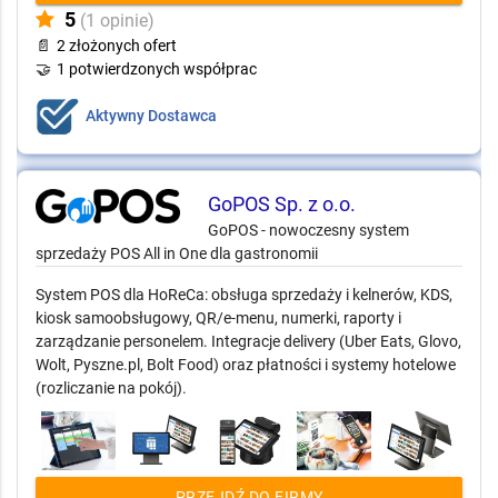
5
(1 opinie)
📄
2 złożonych ofert
🤝
1 potwierdzonych współprac
Aktywny Dostawca
GoPOS Sp. z o.o.
GoPOS - nowoczesny system
sprzedaży POS All in One dla gastronomii
System POS dla HoReCa: obsługa sprzedaży i kelnerów, KDS,
kiosk samoobsługowy, QR/e-menu, numerki, raporty i
zarządzanie personelem. Integracje delivery (Uber Eats, Glovo,
Wolt, Pyszne.pl, Bolt Food) oraz płatności i systemy hotelowe
(rozliczanie na pokój).
PRZEJDŹ DO FIRMY