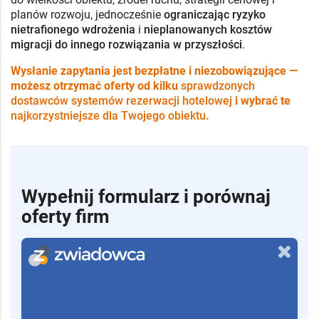
planów rozwoju, jednocześnie
ograniczając ryzyko
nietrafionego wdrożenia
i
nieplanowanych kosztów
migracji do innego rozwiązania w przyszłości
.
Wysłanie zapytania jest bezpłatne i niezobowiązujące —
możesz otrzymać oferty od kilku
sprawdzonych
dostawców systemów rezerwacji hotelowej
i wybrać te
najkorzystniejsze dla Twojego obiektu
.
Wypełnij formularz i porównaj
oferty firm