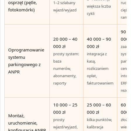
osprzęt (pętle,
1–2 szlabany
ruch c
większa liczba
fotokomórki)
wjazd/wyjazd
ciężs
cykli
rami
90 0
20 000 – 40
40 000 – 90
000 z
000 zł
000 zł
zaaw
Oprogramowanie
prosty system:
integracja z
syst
systemu
baza
kasą,
park
parkingowego z
numerów,
rozliczaniem
cena
ANPR
abonamenty,
opłat,
integr
raporty
fakturowaniem
ERP, 
rezer
10 000 – 25
25 000 – 60
60 0
000 zł
000 zł
000 z
Montaż,
prosty
kilka punktów,
złożon
uruchomienie,
wjazd/wyjazd,
kalibracja
wiele
konfiguracja ANPR