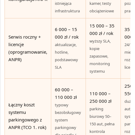
istniejąca
kamer, testy
pozi
infrastruktura
obciążeniowe
prace
15 000 – 35
6 000 – 15
35 0
000 zł / rok
Serwis roczny +
000 zł / rok
000 z
wyższy SLA,
licencje
aktualizacje,
24/7, 
kopie
(oprogramowanie,
hotline,
miejs
zapasowe,
ANPR)
podstawowy
rozb
monitoring
SLA
licenc
systemu
250 
60 000 –
110 000 –
550 
110 000 zł
250 000 zł
duży,
Łączny koszt
typowy
parking
auto
systemu
bezobsługowy
biurowy 50–
syst
parkingowego z
system
150 aut, pełna
parki
ANPR (TCO 1. rok)
parkingowy
kontrola
rozli