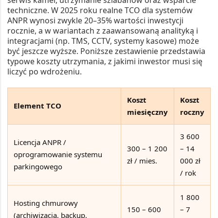
serwis kamer, utrzymanie szlabanów oraz wsparcie
techniczne. W 2025 roku realne TCO dla systemów
ANPR wynosi zwykle
20–35% wartości inwestycji
rocznie
, a w wariantach z zaawansowaną analityką i
integracjami (np. TMS, CCTV, systemy kasowe) może
być jeszcze wyższe. Poniższe zestawienie przedstawia
typowe koszty utrzymania, z jakimi inwestor musi się
liczyć po wdrożeniu.
Koszt
Koszt
Element TCO
miesięczny
roczny
3 600
Licencja ANPR /
300 – 1 200
– 14
oprogramowanie systemu
zł / mies.
000 zł
parkingowego
/ rok
1 800
Hosting chmurowy
150 – 600
– 7
(archiwizacja, backup,