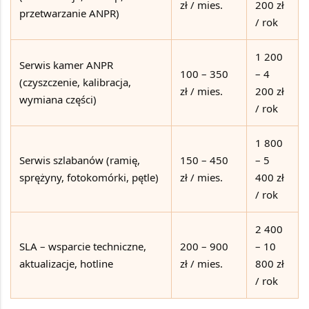
zł / mies.
200 zł
przetwarzanie ANPR)
/ rok
1 200
Serwis kamer ANPR
100 – 350
– 4
(czyszczenie, kalibracja,
zł / mies.
200 zł
wymiana części)
/ rok
1 800
Serwis szlabanów (ramię,
150 – 450
– 5
sprężyny, fotokomórki, pętle)
zł / mies.
400 zł
/ rok
2 400
SLA – wsparcie techniczne,
200 – 900
– 10
aktualizacje, hotline
zł / mies.
800 zł
/ rok