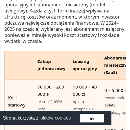
operacyjny lub abonament miesięczny (model
usługowy). Każda z tych form inaczej wpływa na
strukturę kosztów oraz moment, w którym inwestor
odczuwa największe obciążenie finansowe. W 2024–
2025 najczęściej wybierany jest
abonament miesięczny
,
ponieważ eliminuje wysoki koszt startowy i rozkłada
wydatki w czasie.
Abonament
Zakup
Leasing
miesięczny
jednorazowy
operacyjny
(SaaS)
70 000 – 200
10 000 – 40
0 – 5 000 zł
000 zł
000 zł
Koszt
często brak
płatność 100%
opłata
startowy
opłaty
przy
wstępna 10–
instalacyjnej
uruchomieniu
20%
Strona korzysta z
plików cookies
ok