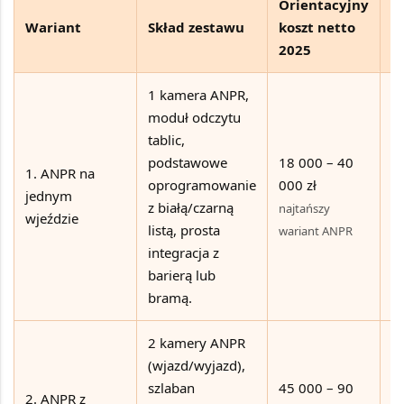
Orientacyjny
Wariant
Skład zestawu
koszt netto
D
2025
1 kamera ANPR,
moduł odczytu
O
tablic,
fi
podstawowe
18 000 – 40
1. ANPR na
m
oprogramowanie
000 zł
jednym
p
z białą/czarną
najtańszy
wjeździe
w
listą, prosta
wariant ANPR
ro
integracja z
cz
barierą lub
bramą.
2 kamery ANPR
F
(wjazd/wyjazd),
p
szlaban
45 000 – 90
2. ANPR z
os