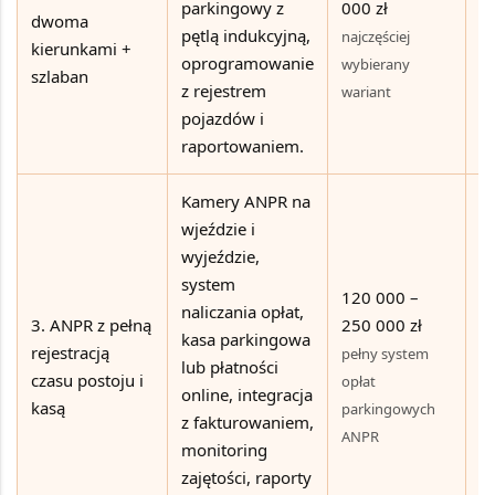
parkingowy z
000 zł
dwoma
p
pętlą indukcyjną,
najczęściej
kierunkami +
b
oprogramowanie
wybierany
szlaban
j
z rejestrem
wariant
k
pojazdów i
w
raportowaniem.
Kamery ANPR na
wjeździe i
wyjeździe,
Ga
system
120 000 –
sz
naliczania opłat,
3. ANPR z pełną
250 000 zł
b
kasa parkingowa
rejestracją
ob
pełny system
lub płatności
czasu postoju i
r
opłat
online, integracja
kasą
r
parkingowych
z fakturowaniem,
o
ANPR
monitoring
po
zajętości, raporty