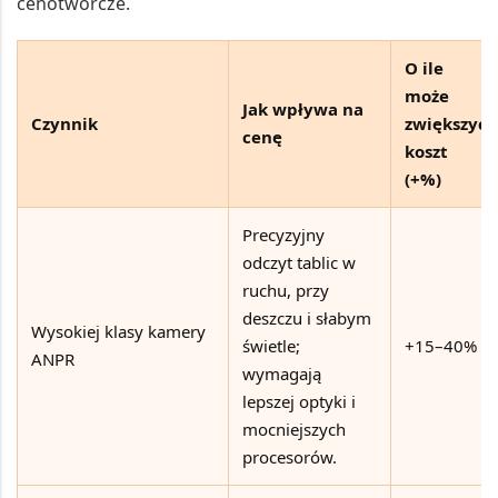
cenotwórcze.
O ile
może
Jak wpływa na
Czynnik
zwiększyć
cenę
koszt
(+%)
Precyzyjny
odczyt tablic w
ruchu, przy
deszczu i słabym
Wysokiej klasy kamery
świetle;
+15–40%
ANPR
wymagają
lepszej optyki i
mocniejszych
procesorów.