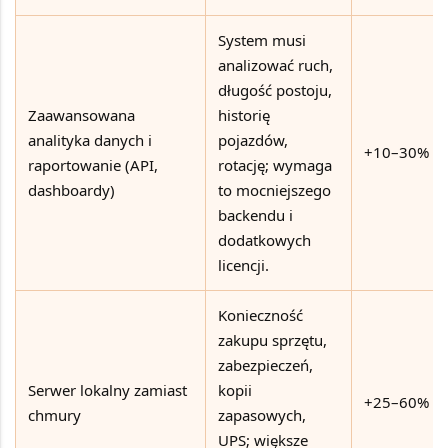
System musi
analizować ruch,
długość postoju,
Zaawansowana
historię
analityka danych i
pojazdów,
+10–30%
raportowanie (API,
rotację; wymaga
dashboardy)
to mocniejszego
backendu i
dodatkowych
licencji.
Konieczność
zakupu sprzętu,
zabezpieczeń,
Serwer lokalny zamiast
kopii
+25–60%
chmury
zapasowych,
UPS; większe