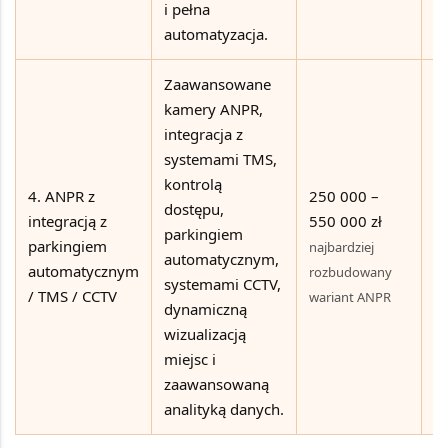
i pełna
automatyzacja.
Zaawansowane
kamery ANPR,
integracja z
Lo
systemami TMS,
du
kontrolą
k
4. ANPR z
250 000 –
dostępu,
sz
integracją z
550 000 zł
parkingiem
o
parkingiem
najbardziej
automatycznym,
w
automatycznym
rozbudowany
systemami CCTV,
pe
/ TMS / CCTV
wariant ANPR
dynamiczną
a
wizualizacją
r
miejsc i
p
zaawansowaną
analityką danych.