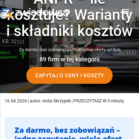
kosztuje? Warianty
menu
i składniki kosztów
Za darmo i bez zobowiązań – otrzymaj oferty od firm
89 firm w tej kategorii
ZAPYTAJ O CENY I KOSZTY
16.04.2026 | autor: Anita Skrzypek | PRZECZYTASZ W 3 minuty
Za darmo, bez zobowiązań –
jedno zapytanie, wiele ofert