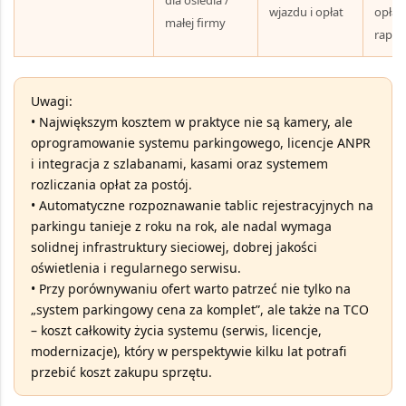
dla osiedla /
wjazdu i opłat
opłat 
małej firmy
rapo
Uwagi:
• Największym kosztem w praktyce nie są kamery, ale
oprogramowanie systemu parkingowego
, licencje ANPR
i integracja z szlabanami, kasami oraz systemem
rozliczania opłat za postój.
•
Automatyczne rozpoznawanie tablic rejestracyjnych na
parkingu
tanieje z roku na rok, ale nadal wymaga
solidnej infrastruktury sieciowej, dobrej jakości
oświetlenia i regularnego serwisu.
• Przy porównywaniu ofert warto patrzeć nie tylko na
„system parkingowy cena za komplet”, ale także na
TCO
– koszt całkowity życia systemu
(serwis, licencje,
modernizacje), który w perspektywie kilku lat potrafi
przebić koszt zakupu sprzętu.