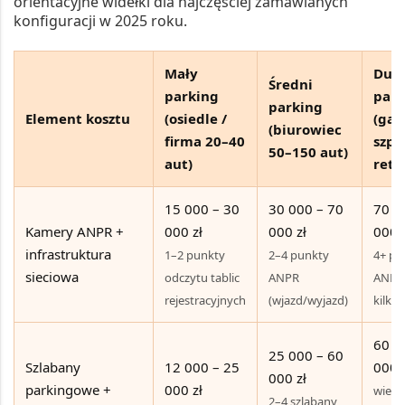
orientacyjne widełki dla najczęściej zamawianych
konfiguracji w 2025 roku.
Mały
Duż
Średni
parking
park
parking
Element kosztu
(osiedle /
(gale
(biurowiec
firma 20–40
szpit
50–150 aut)
aut)
retai
15 000 – 30
30 000 – 70
70 0
Kamery ANPR +
000 zł
000 zł
000 z
infrastruktura
1–2 punkty
2–4 punkty
4+ p
sieciowa
odczytu tablic
ANPR
ANPR,
rejestracyjnych
(wjazd/wyjazd)
kilka
60 0
25 000 – 60
Szlabany
12 000 – 25
000 z
000 zł
parkingowe +
000 zł
wiele
2–4 szlabany,