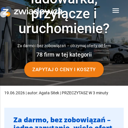
przyłącze i
menu
uruchomienie?
Za darmo i bez zobowiązań – otrzymaj oferty od firm
78 firm w tej kategorii
ZAPYTAJ O CENY I KOSZTY
19.06.2026 | autor: Agata Sitek | PRZECZYTASZ W 3 minuty
Za darmo, bez zobowiązań –
jedno zapytanie, wiele ofert