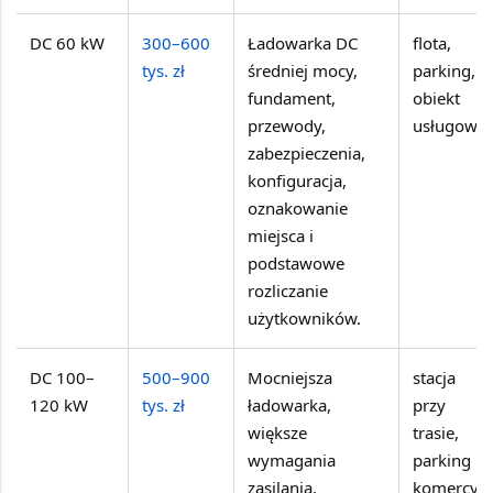
DC 60 kW
300–600
Ładowarka DC
flota,
tys. zł
średniej mocy,
parking,
fundament,
obiekt
przewody,
usługowy
zabezpieczenia,
konfiguracja,
oznakowanie
miejsca i
podstawowe
rozliczanie
użytkowników.
DC 100–
500–900
Mocniejsza
stacja
120 kW
tys. zł
ładowarka,
przy
większe
trasie,
wymagania
parking
zasilania,
komercyjn