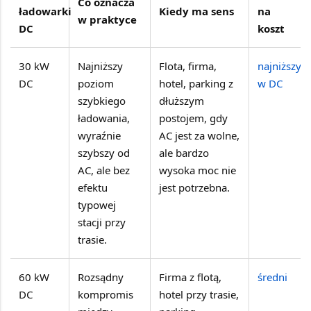
Co oznacza
ładowarki
Kiedy ma sens
na
w praktyce
DC
koszt
30 kW
Najniższy
Flota, firma,
najniższy
DC
poziom
hotel, parking z
w DC
szybkiego
dłuższym
ładowania,
postojem, gdy
wyraźnie
AC jest za wolne,
szybszy od
ale bardzo
AC, ale bez
wysoka moc nie
efektu
jest potrzebna.
typowej
stacji przy
trasie.
60 kW
Rozsądny
Firma z flotą,
średni
DC
kompromis
hotel przy trasie,