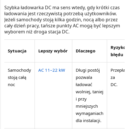
Szybka ładowarka DC ma sens wtedy, gdy krótki czas
ładowania jest rzeczywistą potrzebą użytkowników.
Jeżeli samochody stoją kilka godzin, nocą albo przez
cały dzień pracy, tańsze punkty AC mogą być lepszym
wyborem niż droga stacja DC.
Ryzyko
Sytuacja
Lepszy wybór
Dlaczego
błędu
Samochody
AC 11–22 kW
Długi postój
Przepłac
stoją całą
pozwala
za
noc
ładować
DC.
wolniej, taniej
i przy
mniejszych
wymaganiach
dla instalacji.