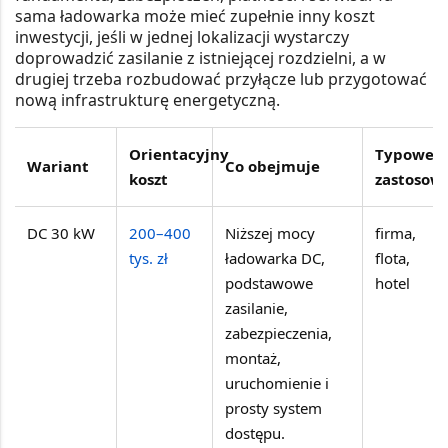
sama ładowarka może mieć zupełnie inny koszt
inwestycji, jeśli w jednej lokalizacji wystarczy
doprowadzić zasilanie z istniejącej rozdzielni, a w
drugiej trzeba rozbudować przyłącze lub przygotować
nową infrastrukturę energetyczną.
Orientacyjny
Typowe
Wariant
Co obejmuje
koszt
zastosow
DC 30 kW
200–400
Niższej mocy
firma,
tys. zł
ładowarka DC,
flota,
podstawowe
hotel
zasilanie,
zabezpieczenia,
montaż,
uruchomienie i
prosty system
dostępu.