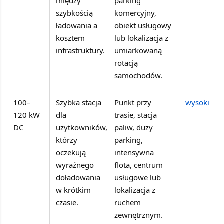
między
parking
szybkością
komercyjny,
ładowania a
obiekt usługowy
kosztem
lub lokalizacja z
infrastruktury.
umiarkowaną
rotacją
samochodów.
100–
Szybka stacja
Punkt przy
wysoki
120 kW
dla
trasie, stacja
DC
użytkowników,
paliw, duży
którzy
parking,
oczekują
intensywna
wyraźnego
flota, centrum
doładowania
usługowe lub
w krótkim
lokalizacja z
czasie.
ruchem
zewnętrznym.