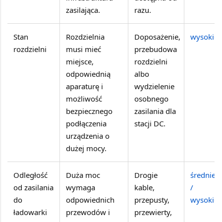
zasilająca.
razu.
Stan
Rozdzielnia
Doposażenie,
wysokie
rozdzielni
musi mieć
przebudowa
miejsce,
rozdzielni
odpowiednią
albo
aparaturę i
wydzielenie
możliwość
osobnego
bezpiecznego
zasilania dla
podłączenia
stacji DC.
urządzenia o
dużej mocy.
Odległość
Duża moc
Drogie
średnie
od zasilania
wymaga
kable,
/
do
odpowiednich
przepusty,
wysokie
ładowarki
przewodów i
przewierty,