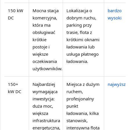
150 kW
Mocna stacja
Lokalizacja o
bardzo
DC
komercyjna,
dobrym ruchu,
wysoki
która ma
parking przy
obsługiwać
trasie, flota z
krótkie
krótkimi oknami
postoje i
ładowania lub
większe
usługa płatnego
oczekiwania
ładowania.
użytkowników.
150+
Najbardziej
Miejsca z dużym
najwyższy
kW DC
wymagająca
ruchem,
inwestycja:
profesjonalny
duża moc,
punkt
większa
ładowania, kilka
infrastruktura
stanowisk,
energetyczna,
intensywna flota