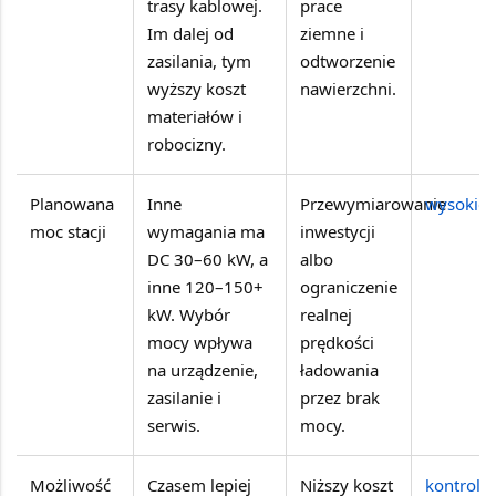
trasy kablowej.
prace
Im dalej od
ziemne i
zasilania, tym
odtworzenie
wyższy koszt
nawierzchni.
materiałów i
robocizny.
Planowana
Inne
Przewymiarowanie
wysokie
moc stacji
wymagania ma
inwestycji
DC 30–60 kW, a
albo
inne 120–150+
ograniczenie
kW. Wybór
realnej
mocy wpływa
prędkości
na urządzenie,
ładowania
zasilanie i
przez brak
serwis.
mocy.
Możliwość
Czasem lepiej
Niższy koszt
kontrolo