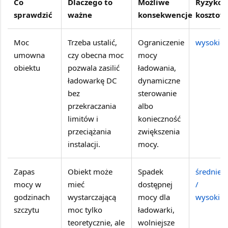
Co
Dlaczego to
Możliwe
Ryzyko
sprawdzić
ważne
konsekwencje
kosztow
Moc
Trzeba ustalić,
Ograniczenie
wysokie
umowna
czy obecna moc
mocy
obiektu
pozwala zasilić
ładowania,
ładowarkę DC
dynamiczne
bez
sterowanie
przekraczania
albo
limitów i
konieczność
przeciążania
zwiększenia
instalacji.
mocy.
Zapas
Obiekt może
Spadek
średnie
mocy w
mieć
dostępnej
/
godzinach
wystarczającą
mocy dla
wysokie
szczytu
moc tylko
ładowarki,
teoretycznie, ale
wolniejsze