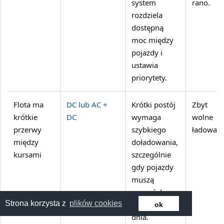
system
rano.
rozdziela
dostępną
moc między
pojazdy i
ustawia
priorytety.
Flota ma
DC lub AC +
Krótki postój
Zbyt
krótkie
DC
wymaga
wolne
przerwy
szybkiego
ładowani
między
doładowania,
kursami
szczególnie
gdy pojazdy
muszą
wracać do
Strona korzysta z
plików cookies
pracy w ciągu
ok
dnia.