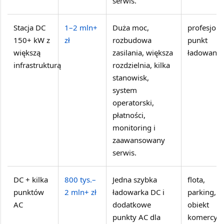
serwis.
Stacja DC
1–2 mln+
Duża moc,
profesjon
150+ kW z
zł
rozbudowa
punkt
większą
zasilania, większa
ładowania
infrastrukturą
rozdzielnia, kilka
stanowisk,
system
operatorski,
płatności,
monitoring i
zaawansowany
serwis.
DC + kilka
800 tys.–
Jedna szybka
flota,
punktów
2 mln+ zł
ładowarka DC i
parking,
AC
dodatkowe
obiekt
punkty AC dla
komercyjn