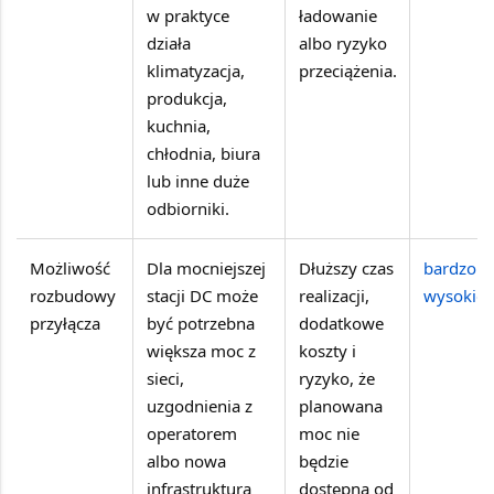
w praktyce
ładowanie
działa
albo ryzyko
klimatyzacja,
przeciążenia.
produkcja,
kuchnia,
chłodnia, biura
lub inne duże
odbiorniki.
Możliwość
Dla mocniejszej
Dłuższy czas
bardzo
rozbudowy
stacji DC może
realizacji,
wysokie
przyłącza
być potrzebna
dodatkowe
większa moc z
koszty i
sieci,
ryzyko, że
uzgodnienia z
planowana
operatorem
moc nie
albo nowa
będzie
infrastruktura
dostępna od