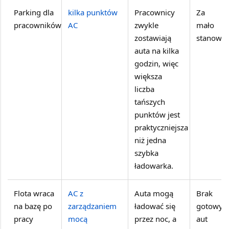
Parking dla
kilka punktów
Pracownicy
Za
pracowników
AC
zwykle
mało
zostawiają
stanowis
auta na kilka
godzin, więc
większa
liczba
tańszych
punktów jest
praktyczniejsza
niż jedna
szybka
ładowarka.
Flota wraca
AC z
Auta mogą
Brak
na bazę po
zarządzaniem
ładować się
gotowyc
pracy
mocą
przez noc, a
aut