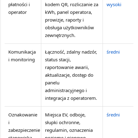
płatności i
kodem QR, rozliczanie za
wysoki
operator
kWh, panel operatora,
prowizje, raporty i
obsługa użytkowników
zewnętrznych.
Komunikacja
Łączność, zdalny nadzór,
średni
i monitoring
status stacji,
raportowanie awarii,
aktualizacje, dostęp do
panelu
administracyjnego i
integracja z operatorem.
Oznakowanie
Miejsca EV, odboje,
średni
i
słupki ochronne,
zabezpieczenie
regulamin, oznaczenia
stanowiska
poziome i pionowe,