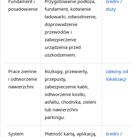
Fundament i
Przygotowanie podłoża,
średni /
posadowienie
fundament, kotwienie
duży
ładowarki, odwodnienie,
doprowadzenie
przewodów i
zabezpieczenie
urządzenia przed
uszkodzeniem.
Prace ziemne
Rozkopy, przewierty,
zależny od
i odtworzenie
przepusty,
lokalizacji
nawierzchni
zabezpieczenie kabli,
odtworzenie kostki,
asfaltu, chodnika, zieleni
lub nawierzchni
parkingu.
System
Płatność kartą, aplikacją,
średni /