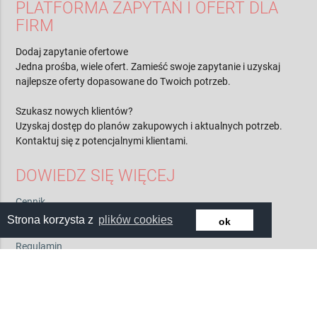
PLATFORMA ZAPYTAŃ I OFERT DLA
FIRM
Dodaj zapytanie ofertowe
Jedna prośba, wiele ofert. Zamieść swoje zapytanie i uzyskaj
najlepsze oferty dopasowane do Twoich potrzeb.
Szukasz nowych klientów?
Uzyskaj dostęp do planów zakupowych i aktualnych potrzeb.
Kontaktuj się z potencjalnymi klientami.
DOWIEDZ SIĘ WIĘCEJ
Strona korzysta z
plików cookies
ok
Cennik
Kontakt
O nas
Regulamin
Polityka prywatności