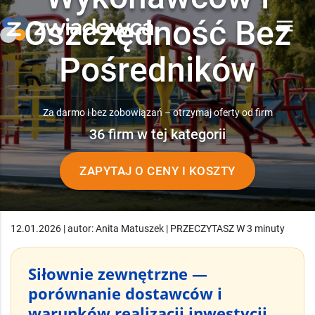
Oszczędność Bez
menu
Pośredników
Za darmo i bez zobowiązań – otrzymaj oferty od firm
36 firm w tej kategorii
ZAPYTAJ O CENY I KOSZTY
12.01.2026 | autor: Anita Matuszek | PRZECZYTASZ W 3 minuty
Siłownie zewnętrzne —
porównanie dostawców i
warunków realizacji inwestycji