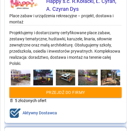
Happy s.c. R.Kołacki, Ł. Cyran,
A. Czyran Dys
Place zabaw i urządzenia rekreacyjne – projekt, dostawa i
montaż
Projektujemy i dostarczamy certyfikowane place zabaw,
zestawy tematyczne, huśtawki, karuzele, linaria, siłownie
zewnętrzne oraz małą architekturę. Obsługujemy szkoły,
przedszkola, osiedla i inwestorów prywatnych. Kompleksowa
realizacja: doradztwo, dostawa i montaż na terenie całej
Polski.
PRZEJDŹ DO FIRMY
📄
5 złożonych ofert
Aktywny Dostawca