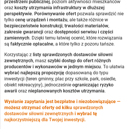
przestrzeni publicznej
, poziom aktywności mieszkańców
oraz
koszty utrzymania infrastruktury w dłuższej
perspektywie
.
Porównywanie ofert
pozwala sprawdzić nie
tylko
cenę urządzeń i montażu
, ale także różnice w
bezpieczeństwie konstrukcji
,
trwałości materiałów
,
zakresie gwarancji
oraz
dostępności serwisu i części
zamiennych
. Dzięki temu łatwiej ocenić, które rozwiązania
są
faktycznie opłacalne
, a które tylko z pozoru tańsze.
Korzystając z
listy sprawdzonych dostawców siłowni
zewnętrznych
, masz
szybki dostęp do ofert różnych
producentów i wykonawców w jednym miejscu
. To ułatwia
wybrać najlepszą propozycję
dopasowaną do typu
inwestycji (teren gminny, plac przy szkole, park, osiedle,
obiekt rekreacyjny), jednocześnie
ograniczając ryzyko
awarii
oraz
nieplanowanych kosztów utrzymania
.
Wysłanie zapytania jest bezpłatne i niezobowiązujące —
możesz otrzymać oferty od kilku
sprawdzonych
dostawców siłowni zewnętrznych
i wybrać tę
najkorzystniejszą dla Twojej inwestycji
.