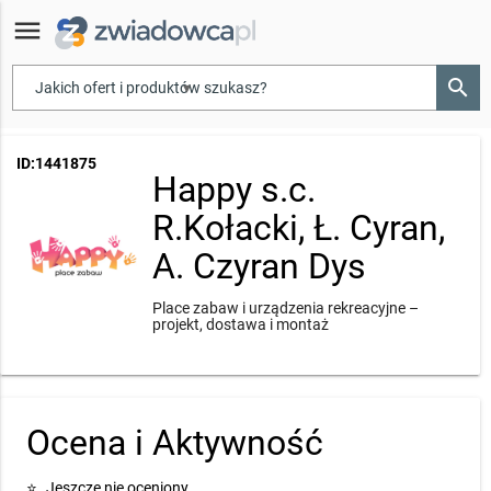
menu
search
▾
ID:1441875
Happy s.c.
R.Kołacki, Ł. Cyran,
A. Czyran Dys
Place zabaw i urządzenia rekreacyjne –
projekt, dostawa i montaż
Ocena i Aktywność
⭐
Jeszcze nie oceniony