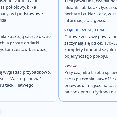
szetki, 2 kubki albo
Taca powitalna, czajnik hot
kosz pokojowy, kilka
filiżanki lub kubki, łyżecz
macyjny i podstawowe
herbatę i cukier, kosz, wie
cia.
informacje dla gościa.
SKĄD BIERZE SIĘ CENA
iki kosztują często ok. 30–
Gotowe zestawy powitalne 
tych, a proste dodatki
zaczynają się od ok. 170–30
ć tani zestaw bez dużej
komplety i dodatki szybk
pojedynczego pokoju
.
UWAGA
ą wyglądać przypadkowo,
Przy czajniku trzeba spra
serii. Warto pilnować
zabezpieczenia, łatwość cz
u tacki i łatwego
przewodu, miejsce na tac
na codzienne użytkowanie 