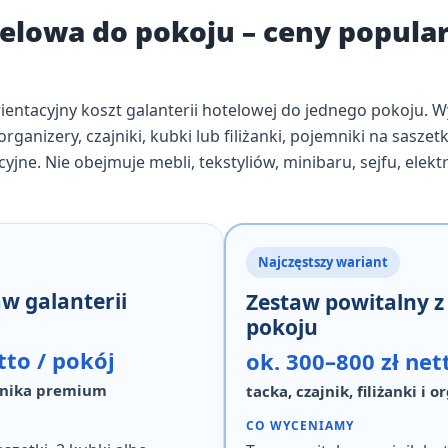
telowa do pokoju – ceny popula
ientacyjny koszt
galanterii hotelowej do jednego pokoju
. 
rganizery, czajniki, kubki lub filiżanki, pojemniki na saszetk
jne. Nie obejmuje mebli, tekstyliów, minibaru, sejfu, elekt
Najczęstszy wariant
w galanterii
Zestaw powitalny z
pokoju
tto / pokój
ok. 300–800 zł net
ajnika premium
tacka, czajnik, filiżanki i o
CO WYCENIAMY