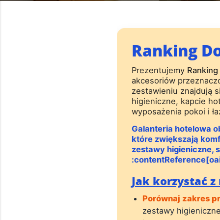
Ranking Do
Prezentujemy
Ranking
akcesoriów przeznaczo
zestawieniu znajdują s
higieniczne, kapcie h
wyposażenia pokoi i ła
Galanteria hotelowa o
które zwiększają komf
zestawy higieniczne, 
:contentReference[oai
Jak korzystać z
Porównaj zakres p
zestawy higieniczne