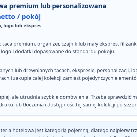
owa premium lub personalizowana
netto / pokój
, logo lub ekspres
taca premium, organizer, czajnik lub mały ekspres, filiżanki
z logo i dodatki dopasowane do standardu pokoju.
anych lub drewnianych tacach, ekspresie, personalizacji, lo
ch i zakupie całej kolekcji zamiast pojedynczych element
epiej, ale utrudnia szybkie domówienia. Trzeba sprawdzić mi
ruku lub tłoczenia i dostępność tej samej kolekcji po sezon
teria hotelowa jest kategorią pojemną, dlatego najpierw trz