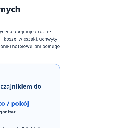
rnych
Wycena obejmuje drobne
i, kosze, wieszaki, uchwyty i
roniki hotelowej ani pełnego
 czajnikiem do
to / pokój
rganizer