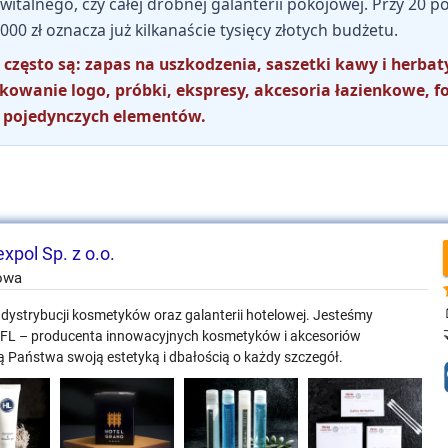
witalnego, czy całej drobnej galanterii pokojowej. Przy 20 
 000 zł oznacza już kilkanaście tysięcy złotych budżetu.
zęsto są: zapas na uszkodzenia, saszetki kawy i herbat
owanie logo, próbki, ekspresy, akcesoria łazienkowe, fo
 pojedynczych elementów.
xpol Sp. z o.o.
lowa
i dystrybucji kosmetyków oraz galanterii hotelowej. Jesteśmy
 GFL – producenta innowacyjnych kosmetyków i akcesoriów
ią Państwa swoją estetyką i dbałością o każdy szczegół.