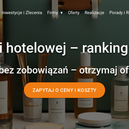
Inwestycje i Zlecenia
Firmy
▾
Oferty
Realizacje
Porady i R
i hotelowej – rankin
bez zobowiązań – otrzymaj of
ZAPYTAJ O CENY I KOSZTY