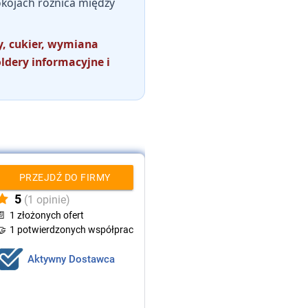
pokojach różnica między
y, cukier, wymiana
ldery informacyjne i
PRZEJDŹ DO FIRMY
5
(1 opinie)
📄
1 złożonych ofert
🤝
1 potwierdzonych współprac
Aktywny Dostawca