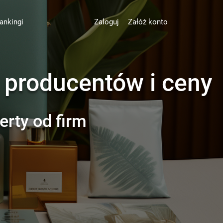
ankingi
Zaloguj
Załóż konto
g producentów i ceny
erty od firm