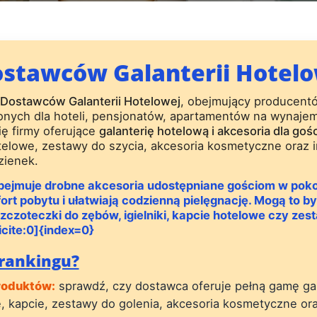
stawców Galanterii Hotelo
 Dostawców Galanterii Hotelowej
, obejmujący producentó
nych dla hoteli, pensjonatów, apartamentów na wynaje
ię firmy oferujące
galanterię hotelową i akcesoria dla gośc
otelowe, zestawy do szycia, akcesoria kosmetyczne oraz 
zienek.
bejmuje drobne akcesoria udostępniane gościom w pokoj
ort pobytu i ułatwiają codzienną pielęgnację. Mogą to b
szczoteczki do zębów, igielniki, kapcie hotelowe czy ze
cite:0]{index=0}
 rankingu?
roduktów:
sprawdź, czy dostawca oferuje pełną gamę gala
, kapcie, zestawy do golenia, akcesoria kosmetyczne or