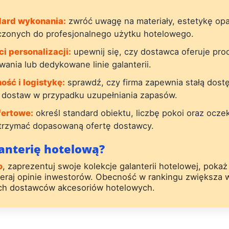
dard wykonania:
zwróć uwagę na materiały, estetykę op
zonych do profesjonalnego użytku hotelowego.
 personalizacji:
upewnij się, czy dostawca oferuje prod
ania lub dedykowane linie galanterii.
ość i logistykę:
sprawdź, czy firma zapewnia stałą dost
 dostaw w przypadku uzupełniania zapasów.
fertowe:
określ standard obiektu, liczbę pokoi oraz ocz
trzymać dopasowaną ofertę dostawcy.
anterię hotelową?
o
, zaprezentuj swoje kolekcje galanterii hotelowej, pokaż r
eraj opinie inwestorów. Obecność w rankingu zwiększa
ch dostawców akcesoriów hotelowych.