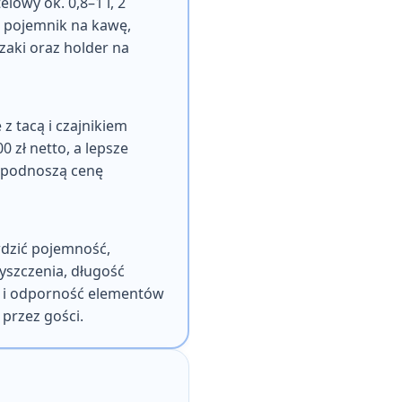
elowy ok. 0,8–1 l, 2
ki, pojemnik na kawę,
szaki oraz holder na
z tacą i czajnikiem
0 zł netto, a lepsze
o podnoszą cenę
wdzić pojemność,
yszczenia, długość
ę i odporność elementów
przez gości.