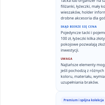
Tacka lub organizer na sa
filiżanki, łyżeczki, mały 
wieszaków, holder infor
drobne akcesoria dla goś
SKĄD BIERZE SIĘ CENA
Pojedyncze tacki i pojemn
100 zł, łyżeczki kilka zło
pokojowe pozwalają złoży
inwestycji
.
UWAGA
Najtańsze elementy mog
jeśli pochodzą z różnych 
koloru, materiału, wymiar
uzupełniania braków.
Premium i spójna kolekcja