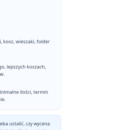
, kosz, wieszaki, folder
go, lepszych koszach,
ów
.
nimalne ilości, termin
ie.
eba ustalić, czy wycena