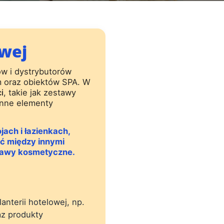
wej
w i dystrybutorów
m oraz obiektów SPA. W
i
, takie jak zestawy
inne elementy
ach i łazienkach,
yć między innymi
stawy kosmetyczne.
nterii hotelowej, np.
az produkty