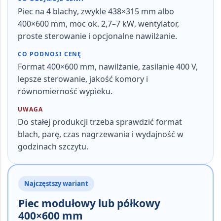
Piec na
4 blachy
, zwykle 438×315 mm albo
400×600 mm
, moc ok.
2,7–7 kW
, wentylator,
proste sterowanie i opcjonalne nawilżanie.
CO PODNOSI CENĘ
Format 400×600 mm, nawilżanie, zasilanie 400 V,
lepsze sterowanie, jakość komory i
równomierność wypieku.
UWAGA
Do stałej produkcji trzeba sprawdzić format
blach, parę, czas nagrzewania i wydajność w
godzinach szczytu.
Najczęstszy wariant
Piec modułowy lub półkowy
400×600 mm