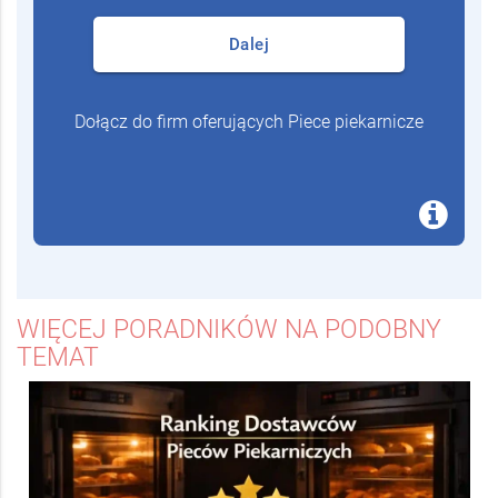
Dalej
Dołącz do firm oferujących Piece piekarnicze
WIĘCEJ PORADNIKÓW NA PODOBNY
TEMAT