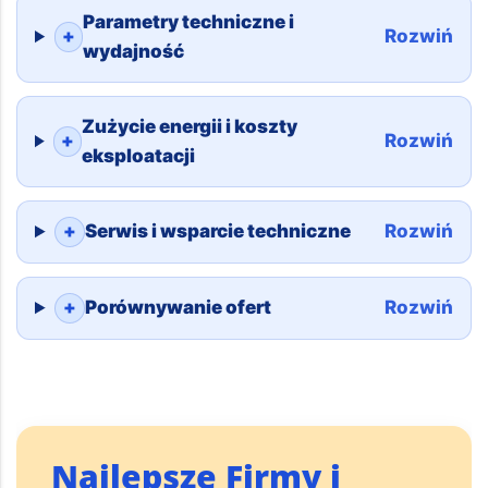
Parametry techniczne i
+
Rozwiń
wydajność
Zużycie energii i koszty
+
Rozwiń
eksploatacji
+
Serwis i wsparcie techniczne
Rozwiń
+
Porównywanie ofert
Rozwiń