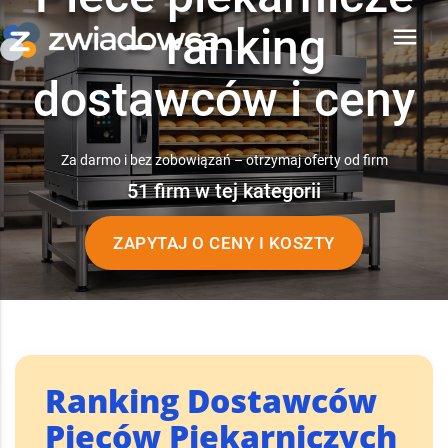
– ranking
menu
dostawców i ceny
Za darmo i bez zobowiązań – otrzymaj oferty od firm
51 firm w tej kategorii
ZAPYTAJ O CENY I KOSZTY
Ranking Dostawców
Pieców Piekarniczych