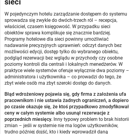
sieci
W pojedynczym hotelu zarządzanie dostępem do systemu
sprowadza się zwykle do dwóch-trzech ról – recepcja,
właściciel, czasem księgowość. W przypadku sieci
obiektów sprawa komplikuje się znacznie bardziej.
Programy hotelowe dla sieci powinny umożliwiać
nadawanie precyzyjnych uprawnień: odczyt danych bez
możliwości edycji, dostęp tylko do wybranego obiektu,
podgląd rezerwacji bez wglądu w przychody czy osobne
poziomy kontroli dla centrali i lokalnych menedżerów. W
praktyce wiele systemów oferuje wyłącznie dwa poziomy –
administratora i użytkownika – co prowadzi do tego, że
zbyt wiele osób ma zbyt szeroki dostęp do danych.
Błąd wdrożeniowy pojawia się, gdy firma z założenia ufa
pracownikom i nie ustawia żadnych ograniczeń, a dopiero
po czasie okazuje się, że ktoś przypadkowo zmodyfikował
ceny w całym systemie albo usunął rezerwacje z
poprzednich miesięcy.
Inny typowy problem to brak historii
zmian – jeśli w systemie nie ma logów użytkowników,
trudno później dojść, kto i kiedy wprowadził daną