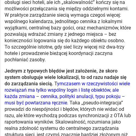
obsługi sieci hoteli, ale ich „skalowalność” kończy się na
możliwości przełączania się między oddzielnymi kontami.
W praktyce zarządzanie siecią wymaga czegoś więcej:
wspólnego kalendarza, jednolitego cennika z lokalnymi
wyjątkami, centralnej bazy gości, oraz mechanizmów, które
pozwalają wdrażać zmiany z jednego miejsca – bez
konieczności logowania się do każdego obiektu osobno.
To szczególnie istotne, gdy sieć liczy więcej niż dwa-trzy
hotele i prowadzenie bieżącej koordynacji zaczyna
pochłaniać zasoby.
Jednym z typowych błędów jest założenie, że skoro
system obsługuje wiele lokalizacji, to od razu nadaje się
do zarządzania siecią.
T
ymczasem w rzeczywistości wiele
rozwiązań ma tylko wspólny login i listę obiektów, ale
każda zmiana – cennika, polityki anulacji, typu pokoju –
musi być powtarzana ręcznie.
Taka „pseudo-integracja”
prowadzi do niespójności i błędów, których nie widać od
razu, ale które wychodzą podczas synchronizacji z OTA lub
raportowania wyników. Skalowalność, rozumiana jako
realna zdolność systemu do centralnego zarządzania
strukturą sieci, jest czymś znacznie bardziej złożonym niż