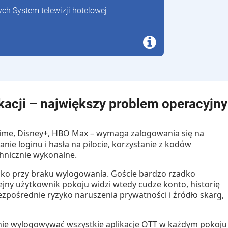
ych System telewizji hotelowej
ikacji – największy problem operacyjny
 Prime, Disney+, HBO Max – wymaga zalogowania się na
nie loginu i hasła na pilocie, korzystanie z kodów
hnicznie wykonalne.
lko przy
braku wylogowania
. Goście bardzo rzadko
lejny użytkownik pokoju widzi wtedy cudze konto, historię
bezpośrednie ryzyko naruszenia prywatności i źródło skarg,
znie wylogowywać wszystkie aplikacje OTT w każdym pokoju