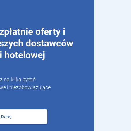
płatnie oferty i
pszych dostawców
ji hotelowej
 na kilka pytań
we i niezobowiązujące
Dalej