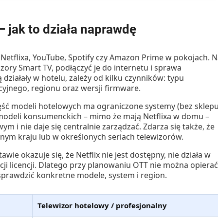
– jak to działa naprawdę
 Netflixa, YouTube, Spotify czy Amazon Prime w pokojach. 
izory Smart TV, podłączyć je do internetu i sprawa
 działały w hotelu, zależy od kilku czynników:
typu
cyjnego
,
regionu
oraz
wersji firmware
.
ęść modeli hotelowych ma ograniczone systemy (bez sklep
ęść modeli konsumenckich – mimo że mają Netflixa w domu –
 i nie daje się centralnie zarządzać. Zdarza się także, że
nym kraju lub w określonych seriach telewizorów.
awie okazuje się, że Netflix nie jest dostępny, nie działa w
ji licencji. Dlatego przy planowaniu OTT nie można opierać
 sprawdzić konkretne modele, system i region.
Telewizor hotelowy / profesjonalny