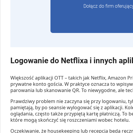
Dołącz do firm oferując
Logowanie do Netflixa i innych apl
Większość aplikacji OTT – takich jak Netflix, Amazon
prywatne konto gościa
. W praktyce oznacza to wpisywa
parowania lub skanowanie QR. To niewygodne, ale tec
Prawdziwy problem nie zaczyna się przy logowaniu, ty
pamiętają, by po seansie wylogować się z aplikacji. Ko
oglądania, często także przypiętą kartę płatniczą. To 
które mogą skończyć się roszczeniami wobec hotelu.
Oczekiwanie, że housekeeping lub recepcja będą ręc