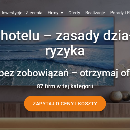
Inwestycje i Zlecenia
Firmy
▾
Oferty
Realizacje
Porady i R
 hotelu – zasady dział
ryzyka
bez zobowiązań – otrzymaj of
87 firm w tej kategorii
ZAPYTAJ O CENY I KOSZTY