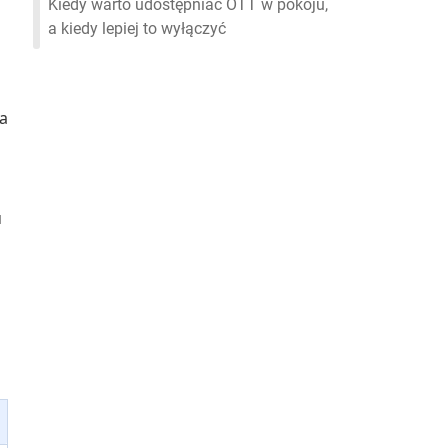
Kiedy warto udostępniać OTT w pokoju,
a kiedy lepiej to wyłączyć
Na
u