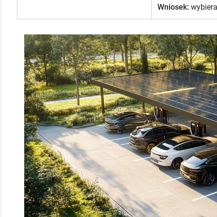
Wniosek:
wybiera