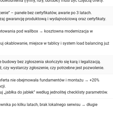
dwodnienia (rynny, rury, obróbki) musi być częścią oferty.
enie” – panele bez certyfikatów, awarie po 3 latach.
aj gwarancję produktową i wydajnościową oraz certyfikaty.
otowania pod wallbox → kosztowna modernizacja w
j okablowanie, miejsce w tablicy i system load balancing już
 budowy bez zgłoszenia skończyło się karą i legalizacją.
 czy wystarczy zgłoszenie, czy potrzebne jest pozwolenie.
oferta nie obejmowała fundamentów i montażu → +20%
cji.
 „jabłka do jabłek” według jednolitej checklisty parametrów.
wnika po kilku latach, brak lokalnego serwisu → długie