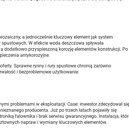
 prozaiczny, a jednocześnie kluczowy element jak system
rur spustowych. W efekcie woda deszczowa spływała
a dodatkowo przyspieszoną korozję elementów konstrukcji. Po
pieczenia antykorozyjne.
oferty. Sprawne rynny i rury spustowe chronią zarówno
ą trwałość i bezproblemowe użytkowanie.
nymi problemami w eksploatacji. Case: inwestor zdecydował si
 nieznanego producenta. Już po trzech latach pojawiły się
oniką falownika i brak serwisu gwarancyjnego. Instalacja, któr
osztownych napraw i wymiany kluczowych elementów.