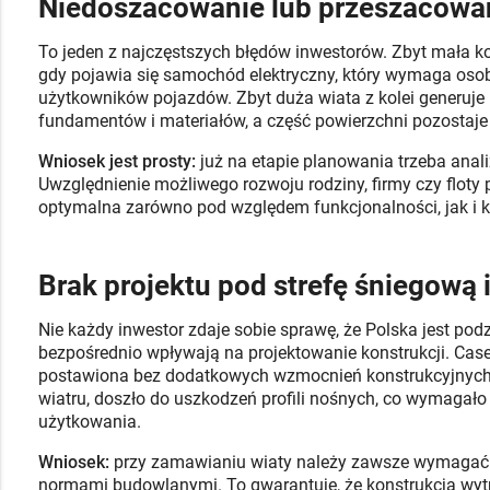
Niedoszacowanie lub przeszacowan
To jeden z najczęstszych błędów inwestorów. Zbyt mała ko
gdy pojawia się samochód elektryczny, który wymaga oso
użytkowników pojazdów. Zbyt duża wiata z kolei generuje 
fundamentów i materiałów, a część powierzchni pozostaje
Wniosek jest prosty:
już na etapie planowania trzeba analiz
Uwzględnienie możliwego rozwoju rodziny, firmy czy floty
optymalna zarówno pod względem funkcjonalności, jak i 
Brak projektu pod strefę śniegową 
Nie każdy inwestor zdaje sobie sprawę, że Polska jest podz
bezpośrednio wpływają na projektowanie konstrukcji. Case:
postawiona bez dodatkowych wzmocnień konstrukcyjnych.
wiatru, doszło do uszkodzeń profili nośnych, co wymagało
użytkowania.
Wniosek:
przy zamawianiu wiaty należy zawsze wymagać 
normami budowlanymi. To gwarantuje, że konstrukcja wytr