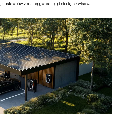
j dostawców z realną gwarancją i siecią serwisową.