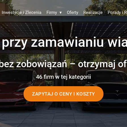
Inwestycje i Zlecenia
Firmy
▾
Oferty
Realizacje
Porady i R
 przy zamawianiu wia
bez zobowiązań – otrzymaj of
46 firm w tej kategorii
ZAPYTAJ O CENY I KOSZTY