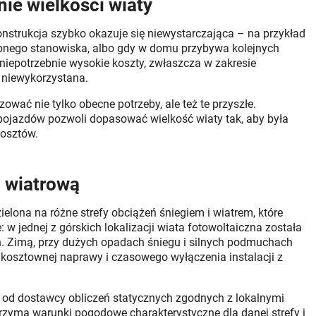
ie wielkości wiaty
nstrukcja szybko okazuje się niewystarczająca – na przykład
bnego stanowiska, albo gdy w domu przybywa kolejnych
niepotrzebnie wysokie koszty, zwłaszcza w zakresie
 niewykorzystana.
ować nie tylko obecne potrzeby, ale też te przyszłe.
 pojazdów pozwoli dopasować wielkość wiaty tak, aby była
kosztów.
i wiatrową
ielona na różne strefy obciążeń śniegiem i wiatrem, które
 w jednej z górskich lokalizacji wiata fotowoltaiczna została
 Zimą, przy dużych opadach śniegu i silnych podmuchach
 kosztownej naprawy i czasowego wyłączenia instalacji z
od dostawcy obliczeń statycznych zgodnych z lokalnymi
zyma warunki pogodowe charakterystyczne dla danej strefy i