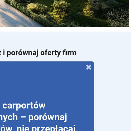
 i porównaj oferty firm
 carportów
nych – porównaj
ów, nie przepłacaj