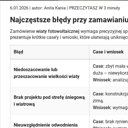
6.01.2026 | autor: Anita Kania | PRZECZYTASZ W 3 minuty
Najczęstsze błędy przy zamawianiu
Zamówienie
wiaty fotowoltaicznej
wymaga precyzyjnej spec
prezentuje krótkie case’y i wnioski, które ułatwiają uniknię
Błąd
Case i wniosek
Case:
zbyt mała w
Niedoszacowanie lub
duża – niewykorz
przeszacowanie wielkości wiaty
Wniosek:
analizuj
Case:
konstrukcja
Brak projektu pod strefę śniegową
zimą.
i wiatrową
Wniosek:
wymagaj
Case:
brak rynien
Nieuwzględnienie odwodnienia