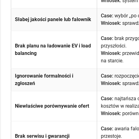
Wniosek:
system o
Case:
wybór „po c
Słabej jakości panele lub falownik
Wniosek:
sprawdz
Case:
brak przyg
Brak planu na ładowanie EV i load
przyszłości.
balancing
Wniosek:
przewidu
na starcie.
Ignorowanie formalności i
Case:
rozpoczęcie
zgłoszeń
Wniosek:
sprawdź,
Case:
najtańsza 
Niewłaściwe porównywanie ofert
kosztów w realiza
Wniosek:
porównuj
Case:
awaria falo
Brak serwisu i gwarancji
przestoje.