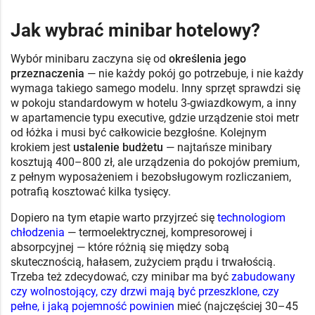
Jak wybrać minibar hotelowy?
Wybór minibaru zaczyna się od
określenia jego
przeznaczenia
— nie każdy pokój go potrzebuje, i nie każdy
wymaga takiego samego modelu. Inny sprzęt sprawdzi się
w pokoju standardowym w hotelu 3-gwiazdkowym, a inny
w apartamencie typu executive, gdzie urządzenie stoi metr
od łóżka i musi być całkowicie bezgłośne. Kolejnym
krokiem jest
ustalenie budżetu
— najtańsze minibary
kosztują 400–800 zł, ale urządzenia do pokojów premium,
z pełnym wyposażeniem i bezobsługowym rozliczaniem,
potrafią kosztować kilka tysięcy.
Dopiero na tym etapie warto przyjrzeć się
technologiom
chłodzenia
— termoelektrycznej, kompresorowej i
absorpcyjnej — które różnią się między sobą
skutecznością, hałasem, zużyciem prądu i trwałością.
Trzeba też zdecydować, czy minibar ma być
zabudowany
czy wolnostojący, czy drzwi mają być przeszklone, czy
pełne, i jaką pojemność powinien
mieć (najczęściej 30–45