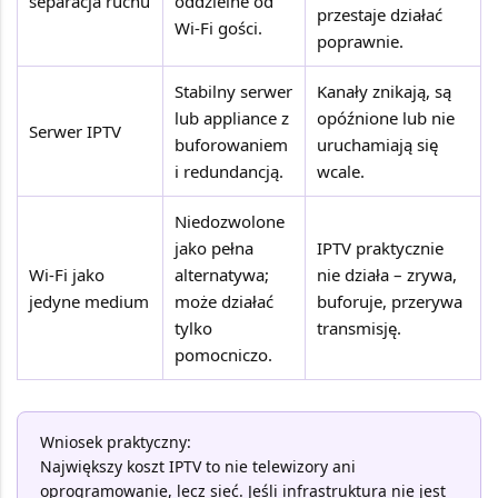
separacja ruchu
oddzielne od
przestaje działać
Wi-Fi gości.
poprawnie.
Stabilny serwer
Kanały znikają, są
lub appliance z
opóźnione lub nie
Serwer IPTV
buforowaniem
uruchamiają się
i redundancją.
wcale.
Niedozwolone
jako pełna
IPTV praktycznie
Wi-Fi jako
alternatywa;
nie działa – zrywa,
jedyne medium
może działać
buforuje, przerywa
tylko
transmisję.
pomocniczo.
Wniosek praktyczny:
Największy koszt IPTV to nie telewizory ani
oprogramowanie, lecz sieć. Jeśli infrastruktura nie jest