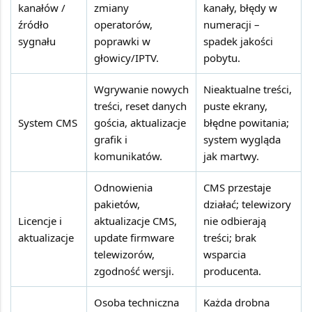
kanałów /
zmiany
kanały, błędy w
źródło
operatorów,
numeracji –
sygnału
poprawki w
spadek jakości
głowicy/IPTV.
pobytu.
Wgrywanie nowych
Nieaktualne treści,
treści, reset danych
puste ekrany,
System CMS
gościa, aktualizacje
błędne powitania;
grafik i
system wygląda
komunikatów.
jak martwy.
Odnowienia
CMS przestaje
pakietów,
działać; telewizory
Licencje i
aktualizacje CMS,
nie odbierają
aktualizacje
update firmware
treści; brak
telewizorów,
wsparcia
zgodność wersji.
producenta.
Osoba techniczna
Każda drobna