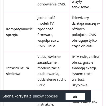
wizyty
odnowienia CMS.
serwisowe.
Jednolitość
Telewizory
modeli TV,
działają inaczej w
Kompatybilność
zgodność
różnych
sprzętu
firmware,
pokojach; CMS
współpraca z
obsługuje tylko
CMS i IPTV.
część obiektu.
VLAN, switche
IPTV rwie, zacina
zarządzalne,
obraz, goście
Infrastruktura
modernizacja
składają skargi,
sieciowa
okablowania,
system traci
oddzielenie ruchu
wartość
IPTV.
użytkową.
Po kilku
Strona korzysta z
plików cookies
ok
Procedury,
miesiącach nikt
instrukcje,