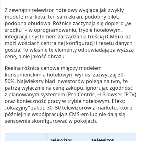
Z zewnątrz telewizor hotelowy wygląda jak zwykły
model z marketu: ten sam ekran, podobny pilot,
podobna obudowa. Różnice zaczynają się dopiero „w
środku” – w oprogramowaniu, trybie hotelowym,
integracji z systemem zarządzania treścią (CMS) oraz
możliwościach centralnej konfiguracji i resetu danych
gościa. To właśnie te elementy odpowiadają za wyższą
cenę, a nie jakość obrazu.
Realna różnica cenowa między modelem
konsumenckim a hotelowym wynosi zazwyczaj
30–
50%
. Największy błąd inwestorów polega na tym, że
patrzą wyłącznie na cenę zakupu, ignorując zgodność
z planowanym systemem (Pro:Centric, H.Browser, IPTV)
oraz konieczność pracy w trybie hotelowym. Efekt:
„okazyjny” zakup 30–50 telewizorów z marketu, które
później nie współpracują z CMS-em lub nie dają się
sensownie skonfigurować w pokojach.
Telewizor
Telewizor