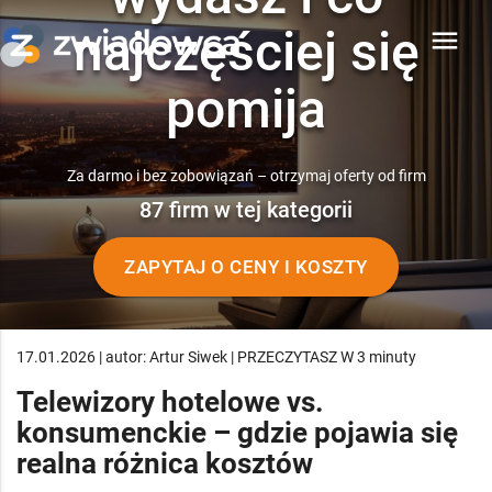
najczęściej się
menu
pomija
Za darmo i bez zobowiązań – otrzymaj oferty od firm
87 firm w tej kategorii
ZAPYTAJ O CENY I KOSZTY
17.01.2026 | autor: Artur Siwek | PRZECZYTASZ W 3 minuty
Telewizory hotelowe vs.
konsumenckie – gdzie pojawia się
realna różnica kosztów