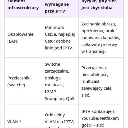
Element
Ryzyko, gdy sieć
wymagane
infrastruktury
jest zbyt słaba
przy IPTV
Zacinanie obrazu,
Minimum
opóźnienia, brak
Okablowanie
Cat5e, najlepiej
ładowania kanałów,
(LAN)
Cat6; osobne
całkowite przerwy
linie pod IPTV.
w transmisji.
Switche
Przeciążenia,
zarządzalne,
niestabilność,
Przełączniki
obsługa
multicast
(switche)
multicast,
zalewający całą
IGMP
sieć.
Snooping, QoS.
IPTV konkuruje z
Oddzielny
YouTube/Netflixem
VLAN /
VLAN dla IPTV;
gości – sieć