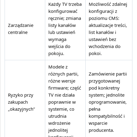
Każdy TV trzeba
Możliwość zdalnej
konfigurować
konfiguracji z
ręcznie; zmiana
poziomu CMS:
Zarządzanie
listy kanałów
aktualizacje treści,
centralne
lub ustawień
list kanałów i
wymaga
ustawień bez
wejścia do
wchodzenia do
pokoju.
pokoi.
Modele z
różnych partii,
Zamówienie partii
różne wersje
przygotowanej
firmware; część
pod konkretny
Ryzyko przy
TV nie działa
system; jednolite
zakupach
poprawnie w
oprogramowanie,
„okazyjnych”
systemie, co
pełna
utrudnia
kompatybilność i
wdrożenie
wsparcie
jednolitej
producenta.