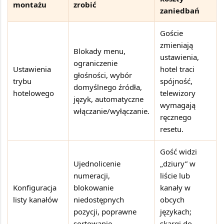
montażu
zrobić
zaniedbań
Goście
zmieniają
Blokady menu,
ustawienia,
ograniczenie
Ustawienia
hotel traci
głośności, wybór
trybu
spójność,
domyślnego źródła,
hotelowego
telewizory
język, automatyczne
wymagają
włączanie/wyłączanie.
ręcznego
resetu.
Gość widzi
Ujednolicenie
„dziury” w
numeracji,
liście lub
Konfiguracja
blokowanie
kanały w
listy kanałów
niedostępnych
obcych
pozycji, poprawne
językach;
sortowanie.
skargi do