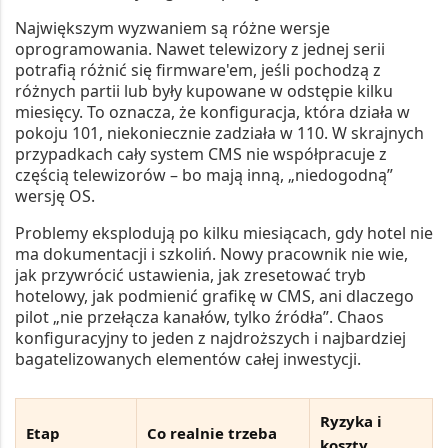
Największym wyzwaniem są różne wersje
oprogramowania. Nawet telewizory z jednej serii
potrafią różnić się firmware'em, jeśli pochodzą z
różnych partii lub były kupowane w odstępie kilku
miesięcy. To oznacza, że konfiguracja, która działa w
pokoju 101, niekoniecznie zadziała w 110. W skrajnych
przypadkach cały system CMS nie współpracuje z
częścią telewizorów – bo mają inną, „niedogodną”
wersję OS.
Problemy eksplodują po kilku miesiącach, gdy hotel nie
ma dokumentacji i szkoliń. Nowy pracownik nie wie,
jak przywrócić ustawienia, jak zresetować tryb
hotelowy, jak podmienić grafikę w CMS, ani dlaczego
pilot „nie przełącza kanałów, tylko źródła”. Chaos
konfiguracyjny to jeden z najdroższych i najbardziej
bagatelizowanych elementów całej inwestycji.
Ryzyka i
Etap
Co realnie trzeba
koszty