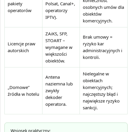
konieczność
pakiety
Polsat, Canal+,
osobnych umów dla
operatorów
operatorzy
obiektów
IPTV).
komercyjnych.
ZAiKS, SFP,
Brak umowy =
STOART –
Licencje praw
ryzyko kar
wymagane w
autorskich
administracyjnych i
większości
kontroli.
obiektów.
Nielegalne w
Antena
obiektach
naziemna lub
„Domowe”
komercyjnych;
zwykły
źródła w hotelu
najczęstszy błąd i
dekoder
największe ryzyko
operatora.
sankcji.
Wniosek praktyczny: