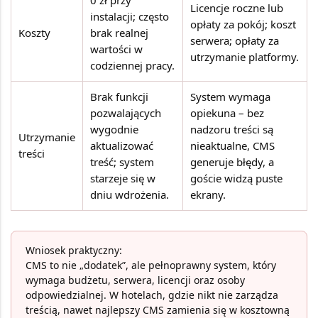
0 zł przy
Licencje roczne lub
instalacji; często
opłaty za pokój; koszt
Koszty
brak realnej
serwera; opłaty za
wartości w
utrzymanie platformy.
codziennej pracy.
Brak funkcji
System wymaga
pozwalających
opiekuna – bez
wygodnie
nadzoru treści są
Utrzymanie
aktualizować
nieaktualne, CMS
treści
treść; system
generuje błędy, a
starzeje się w
goście widzą puste
dniu wdrożenia.
ekrany.
Wniosek praktyczny:
CMS to nie „dodatek”, ale pełnoprawny system, który
wymaga budżetu, serwera, licencji oraz osoby
odpowiedzialnej. W hotelach, gdzie nikt nie zarządza
treścią, nawet najlepszy CMS zamienia się w kosztowną