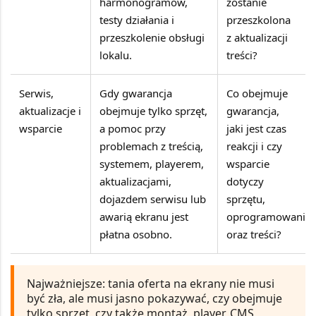
harmonogramów,
zostanie
testy działania i
przeszkolona
przeszkolenie obsługi
z aktualizacji
lokalu.
treści?
Serwis,
Gdy gwarancja
Co obejmuje
aktualizacje i
obejmuje tylko sprzęt,
gwarancja,
wsparcie
a pomoc przy
jaki jest czas
problemach z treścią,
reakcji i czy
systemem, playerem,
wsparcie
aktualizacjami,
dotyczy
dojazdem serwisu lub
sprzętu,
awarią ekranu jest
oprogramowania
płatna osobno.
oraz treści?
Najważniejsze:
tania oferta na ekrany nie musi
być zła, ale musi jasno pokazywać, czy obejmuje
tylko sprzęt, czy także montaż, player, CMS,