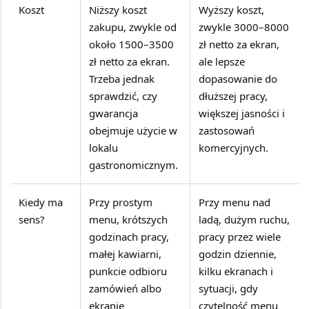
Koszt
Niższy koszt
Wyższy koszt,
zakupu, zwykle od
zwykle 3000–8000
około 1500–3500
zł netto za ekran,
zł netto za ekran.
ale lepsze
Trzeba jednak
dopasowanie do
sprawdzić, czy
dłuższej pracy,
gwarancja
większej jasności i
obejmuje użycie w
zastosowań
lokalu
komercyjnych.
gastronomicznym.
Kiedy ma
Przy prostym
Przy menu nad
sens?
menu, krótszych
ladą, dużym ruchu,
godzinach pracy,
pracy przez wiele
małej kawiarni,
godzin dziennie,
punkcie odbioru
kilku ekranach i
zamówień albo
sytuacji, gdy
ekranie
czytelność menu