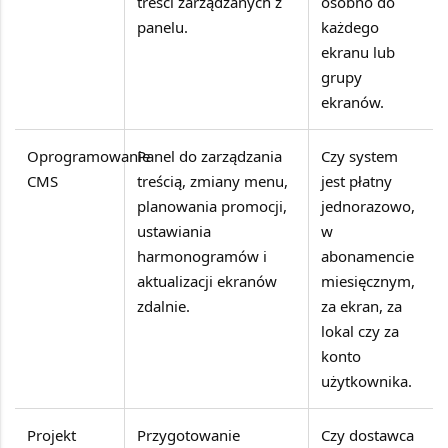
treści zarządzanych z
osobno do
panelu.
każdego
ekranu lub
grupy
ekranów.
Oprogramowanie
Panel do zarządzania
Czy system
CMS
treścią, zmiany menu,
jest płatny
planowania promocji,
jednorazowo,
ustawiania
w
harmonogramów i
abonamencie
aktualizacji ekranów
miesięcznym,
zdalnie.
za ekran, za
lokal czy za
konto
użytkownika.
Projekt
Przygotowanie
Czy dostawca