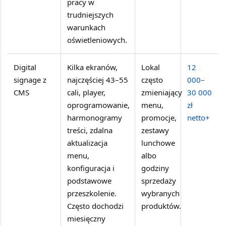
pracy w
trudniejszych
warunkach
oświetleniowych.
Digital
Kilka ekranów,
Lokal
12
signage z
najczęściej 43–55
często
000–
CMS
cali, player,
zmieniający
30 000
oprogramowanie,
menu,
zł
harmonogramy
promocje,
netto+
treści, zdalna
zestawy
aktualizacja
lunchowe
menu,
albo
konfiguracja i
godziny
podstawowe
sprzedaży
przeszkolenie.
wybranych
Często dochodzi
produktów.
miesięczny