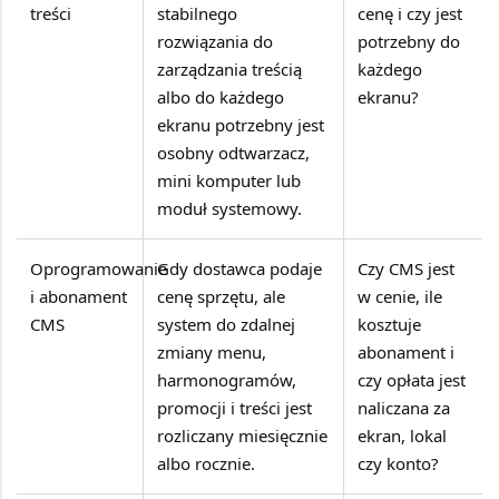
treści
stabilnego
cenę i czy jest
rozwiązania do
potrzebny do
zarządzania treścią
każdego
albo do każdego
ekranu?
ekranu potrzebny jest
osobny odtwarzacz,
mini komputer lub
moduł systemowy.
Oprogramowanie
Gdy dostawca podaje
Czy CMS jest
i abonament
cenę sprzętu, ale
w cenie, ile
CMS
system do zdalnej
kosztuje
zmiany menu,
abonament i
harmonogramów,
czy opłata jest
promocji i treści jest
naliczana za
rozliczany miesięcznie
ekran, lokal
albo rocznie.
czy konto?