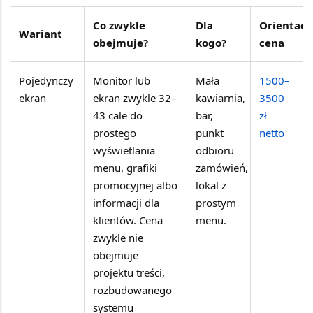
Co zwykle
Dla
Orientacy
Wariant
obejmuje?
kogo?
cena
Pojedynczy
Monitor lub
Mała
1500–
ekran
ekran zwykle 32–
kawiarnia,
3500
43 cale do
bar,
zł
prostego
punkt
netto
wyświetlania
odbioru
menu, grafiki
zamówień,
promocyjnej albo
lokal z
informacji dla
prostym
klientów. Cena
menu.
zwykle nie
obejmuje
projektu treści,
rozbudowanego
systemu