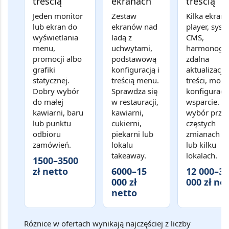
treścią
ekranach
treścią
Jeden monitor
Zestaw
Kilka ekran
lub ekran do
ekranów nad
player, syst
wyświetlania
ladą z
CMS,
menu,
uchwytami,
harmonogr
promocji albo
podstawową
zdalna
grafiki
konfiguracją i
aktualizacja
statycznej.
treścią menu.
treści, mont
Dobry wybór
Sprawdza się
konfiguracja
do małej
w restauracji,
wsparcie. D
kawiarni, baru
kawiarni,
wybór przy
lub punktu
cukierni,
częstych
odbioru
piekarni lub
zmianach 
zamówień.
lokalu
lub kilku
takeaway.
lokalach.
1500–3500
zł netto
6000–15
12 000–30
000 zł
000 zł ne
netto
Różnice w ofertach wynikają najczęściej z liczby