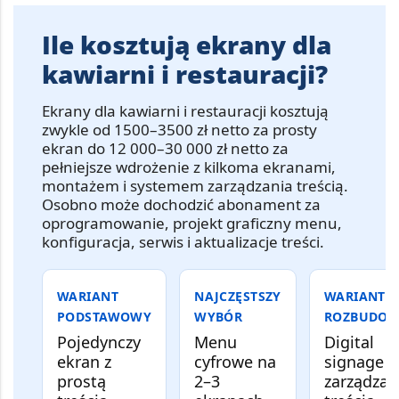
Ile kosztują ekrany dla
kawiarni i restauracji?
Ekrany dla kawiarni i restauracji
kosztują
zwykle od
1500–3500 zł netto za prosty
ekran
do
12 000–30 000 zł netto za
pełniejsze wdrożenie z kilkoma ekranami,
montażem i systemem zarządzania treścią
.
Osobno może dochodzić abonament za
oprogramowanie, projekt graficzny menu,
konfiguracja, serwis i aktualizacje treści.
WARIANT
NAJCZĘSTSZY
WARIANT
PODSTAWOWY
WYBÓR
ROZBUDO
Pojedynczy
Menu
Digital
ekran z
cyfrowe na
signage z
prostą
2–3
zarządza