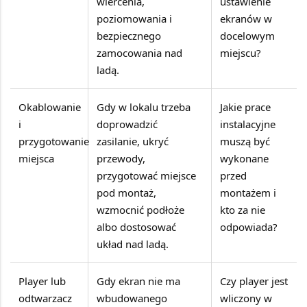
wiercenia,
ustawienie
poziomowania i
ekranów w
bezpiecznego
docelowym
zamocowania nad
miejscu?
ladą.
Okablowanie
Gdy w lokalu trzeba
Jakie prace
i
doprowadzić
instalacyjne
przygotowanie
zasilanie, ukryć
muszą być
miejsca
przewody,
wykonane
przygotować miejsce
przed
pod montaż,
montażem i
wzmocnić podłoże
kto za nie
albo dostosować
odpowiada?
układ nad ladą.
Player lub
Gdy ekran nie ma
Czy player jest
odtwarzacz
wbudowanego
wliczony w