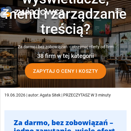
menu i zarządzanie
menu
treścią?
Za darmo i bez zobowiązań – otrzymaj oferty od firm
38 firm w tej kategorii
ZAPYTAJ O CENY I KOSZTY
19.06.2026 | autor: Agata Sitek | PRZECZYTASZ W 3 minuty
Za darmo, bez zobowiązań –
jedno zapytanie, wiele ofert