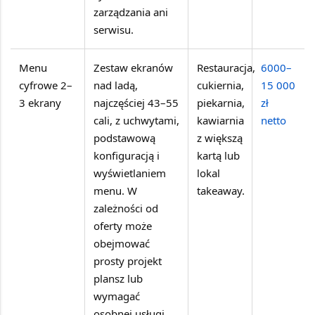
zarządzania ani
serwisu.
Menu
Zestaw ekranów
Restauracja,
6000–
cyfrowe 2–
nad ladą,
cukiernia,
15 000
3 ekrany
najczęściej 43–55
piekarnia,
zł
cali, z uchwytami,
kawiarnia
netto
podstawową
z większą
konfiguracją i
kartą lub
wyświetlaniem
lokal
menu. W
takeaway.
zależności od
oferty może
obejmować
prosty projekt
plansz lub
wymagać
osobnej usługi