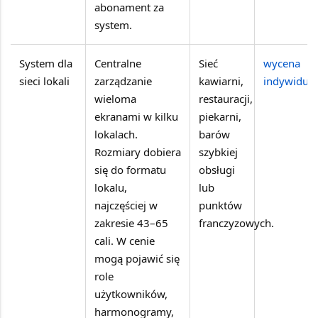
abonament za
system.
System dla
Centralne
Sieć
wycena
sieci lokali
zarządzanie
kawiarni,
indywidua
wieloma
restauracji,
ekranami w kilku
piekarni,
lokalach.
barów
Rozmiary dobiera
szybkiej
się do formatu
obsługi
lokalu,
lub
najczęściej w
punktów
zakresie 43–65
franczyzowych.
cali. W cenie
mogą pojawić się
role
użytkowników,
harmonogramy,