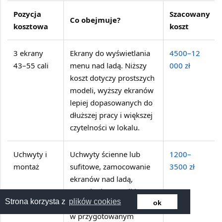
Pozycja
Szacowany
Co obejmuje?
kosztowa
koszt
3 ekrany
Ekrany do wyświetlania
4500–12
43–55 cali
menu nad ladą. Niższy
000 zł
koszt dotyczy prostszych
modeli, wyższy ekranów
lepiej dopasowanych do
dłuższej pracy i większej
czytelności w lokalu.
Uchwyty i
Uchwyty ścienne lub
1200–
montaż
sufitowe, zamocowanie
3500 zł
ekranów nad ladą,
ustawienie pozycji i
Strona korzysta z
plików cookies
ok
podstawowe podłączenie
w przygotowanym