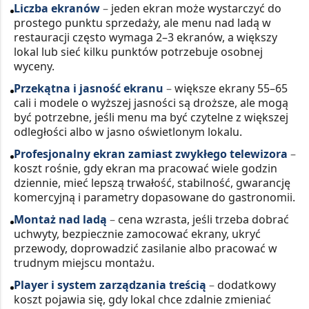
Liczba ekranów
–
jeden ekran może wystarczyć do
prostego punktu sprzedaży, ale menu nad ladą w
restauracji często wymaga 2–3 ekranów, a większy
lokal lub sieć kilku punktów potrzebuje osobnej
wyceny.
Przekątna i jasność ekranu
–
większe ekrany 55–65
cali i modele o wyższej jasności są droższe, ale mogą
być potrzebne, jeśli menu ma być czytelne z większej
odległości albo w jasno oświetlonym lokalu.
Profesjonalny ekran zamiast zwykłego telewizora
–
koszt rośnie, gdy ekran ma pracować wiele godzin
dziennie, mieć lepszą trwałość, stabilność, gwarancję
komercyjną i parametry dopasowane do gastronomii.
Montaż nad ladą
–
cena wzrasta, jeśli trzeba dobrać
uchwyty, bezpiecznie zamocować ekrany, ukryć
przewody, doprowadzić zasilanie albo pracować w
trudnym miejscu montażu.
Player i system zarządzania treścią
–
dodatkowy
koszt pojawia się, gdy lokal chce zdalnie zmieniać