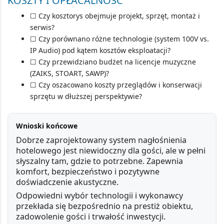
KOSZTY I OPŁACALNOŚĆ
☐ Czy kosztorys obejmuje projekt, sprzęt, montaż i
serwis?
☐ Czy porównano różne technologie (system 100V vs.
IP Audio) pod kątem kosztów eksploatacji?
☐ Czy przewidziano budżet na licencje muzyczne
(
ZAIKS, STOART, SAWP
)?
☐ Czy oszacowano koszty przeglądów i konserwacji
sprzętu w dłuższej perspektywie?
Wnioski końcowe
Dobrze zaprojektowany system nagłośnienia
hotelowego jest
niewidoczny dla gości
, ale w pełni
słyszalny tam, gdzie to potrzebne. Zapewnia
komfort, bezpieczeństwo i pozytywne
doświadczenie akustyczne.
Odpowiedni wybór technologii i wykonawcy
przekłada się bezpośrednio na
prestiż obiektu,
zadowolenie gości i trwałość inwestycji
.