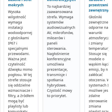
mokrych
przestrzeni
To najbardziej
zewnętrznyc
Wysoka
zaawansowana
wilgotność
strefa. Wymaga
Głośniki
wymaga
systemów
zewnętrzne
instalacji
audiowizualnych
odporne na
wodoodpornej
AV
, mikrofonów,
warunki
z głośnikami
mikserów i
atmosferyczn
IP67 i
paneli
i zmiany
specjalnymi
sterowania.
temperatury.
przewodami.
Nagłośnienie
Stosuje się
Ważna jest
konferencyjne
modele o
czytelność
umożliwia
wąskim kącie
dźwięku mimo
prezentacje,
emisji, by nie
pogłosu. W tej
transmisje i
zakłócać
strefie stosuje
spotkania
otoczenia. W
się oddzielne
hybrydowe.
systemach IP
wzmacniacze i
Czystość mowy
możliwe jest
filtry, a źródłem
to priorytet.
zdalne
mogą być
sterowanie i
playlisty lub
zmiana
komunikaty
playlist przez