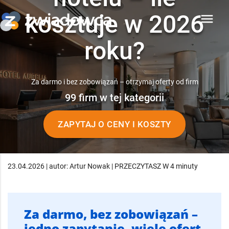
kosztuje w 2026
menu
roku?
Za darmo i bez zobowiązań – otrzymaj oferty od firm
99 firm w tej kategorii
ZAPYTAJ O CENY I KOSZTY
23.04.2026 | autor: Artur Nowak | PRZECZYTASZ W 4 minuty
Za darmo, bez zobowiązań –
jedno zapytanie, wiele ofert