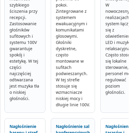
szybkiego
pokoi.
W
ściszenia przy
Zintegrowane z
nowoczesnyc
recepcji.
systemem
realizacjach
Zastosowanie
ewakuacyjnym
i
system łączy
głośników
komunikatami
się z
sufitowych i
głosowymi
.
oświetleniem
systemu 100V
Głośniki
LED i muzyką
gwarantuje
dyskretne,
relaksacyjną.
spokój i
często
Często stosuj
estetykę. W tej
montowane w
się lokalne
części
sufitach
sterowanie, b
najczęściej
podwieszanych.
personel móg
odtwarzana
W tej strefie
regulować
jest muzyka tła
stosuje się
poziom
o niskiej
wzmacniacze
głośności.
głośności.
niskiej mocy i
długie linie 100V.
Nagłośnienie
Nagłośnienie sal
Nagłośnienie
basenu i stref
konferencyjnych
tarasów i