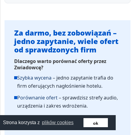
Za darmo, bez zobowiązań –
jedno zapytanie, wiele ofert
od sprawdzonych firm
Dlaczego warto porównać oferty przez
Zwiadowcę?
Szybka wycena
– jedno zapytanie trafia do
firm oferujących nagłośnienie hotelu.
Porównanie ofert
– sprawdzisz strefy audio,
urządzenia i zakres wdrożenia.
Lepsza decyzja
– łatwiej porównasz ceny i
Strona korzysta z
plików cookies
ok
warunki realizacji.