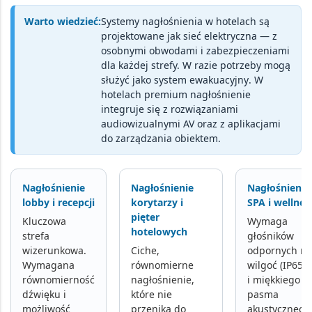
Warto wiedzieć:
Systemy nagłośnienia w hotelach są
projektowane jak sieć elektryczna — z
osobnymi obwodami i zabezpieczeniami
dla każdej strefy. W razie potrzeby mogą
służyć jako
system ewakuacyjny
. W
hotelach premium nagłośnienie
integruje się z
rozwiązaniami
audiowizualnymi AV
oraz z aplikacjami
do zarządzania obiektem.
Nagłośnienie
Nagłośnienie
Nagłośnienie
lobby i recepcji
korytarzy i
SPA i wellnes
pięter
Kluczowa
Wymaga
hotelowych
strefa
głośników
wizerunkowa.
Ciche,
odpornych na
Wymagana
równomierne
wilgoć
(IP65+)
równomierność
nagłośnienie,
i miękkiego
dźwięku i
które nie
pasma
możliwość
przenika do
akustycznego