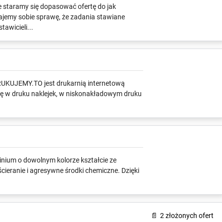
le staramy się dopasować ofertę do jak
dajemy sobie sprawę, że zadania stawiane
awicieli...
DRUKUJEMY.TO jest drukarnią internetową
się w druku naklejek, w niskonakładowym druku
inium o dowolnym kolorze kształcie ze
ieranie i agresywne środki chemiczne. Dzięki
📄
2 złożonych ofert