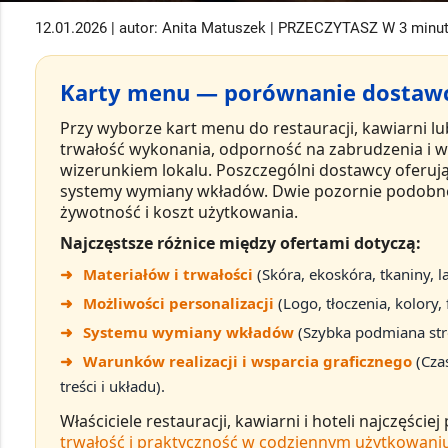
12.01.2026 | autor: Anita Matuszek | PRZECZYTASZ W 3 minu
Karty menu — porównanie dostawc
Przy wyborze
kart menu do restauracji, kawiarni lu
trwałość wykonania
,
odporność na zabrudzenia i w
wizerunkiem lokalu
. Poszczególni dostawcy oferują
systemy wymiany wkładów. Dwie pozornie podobne
żywotność i koszt użytkowania
.
Najczęstsze różnice między ofertami dotyczą:
➜
Materiałów i trwałości
(Skóra, ekoskóra, tkaniny, 
➜
Możliwości personalizacji
(Logo, tłoczenia, kolory
➜
Systemu wymiany wkładów
(Szybka podmiana stron
➜
Warunków realizacji i wsparcia graficznego
(Cza
treści i układu).
Właściciele restauracji, kawiarni i hoteli najczęści
trwałość i praktyczność w codziennym użytkowani