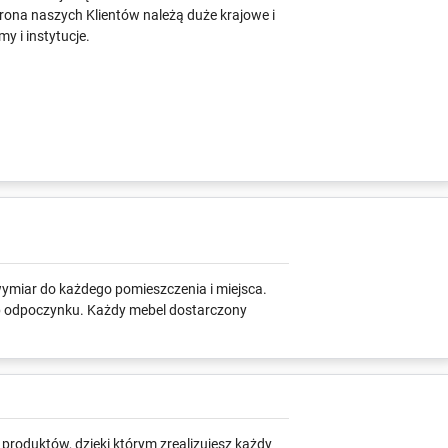
grona naszych Klientów należą duże krajowe i
y i instytucje.
wymiar do każdego pomieszczenia i miejsca.
lub odpoczynku. Każdy mebel dostarczony
roduktów, dzięki którym zrealizujesz każdy