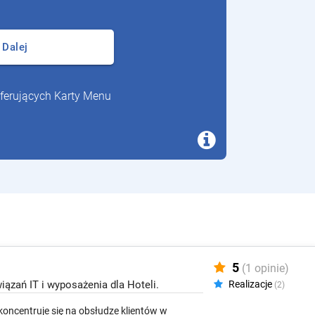
Dalej
oferujących Karty Menu
5
(1 opinie)
wiązań IT i wyposażenia dla Hoteli.
Realizacje
(2)
 koncentruje się na obsłudze klientów w