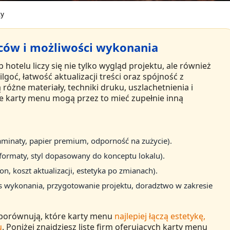
ty
ów i możliwości wykonania
b hotelu
liczy się nie tylko wygląd projektu, ale również
ilgoć
,
łatwość aktualizacji treści
oraz
spójność z
 różne materiały, techniki druku, uszlachetnienia i
 karty menu mogą przez to mieć zupełnie inną
laminaty, papier premium, odporność na zużycie).
, formaty, styl dopasowany do konceptu lokalu).
, koszt aktualizacji, estetyka po zmianach).
s wykonania, przygotowanie projektu, doradztwo w zakresie
ej porównują, które karty menu
najlepiej łączą estetykę,
u
. Poniżej znajdziesz listę firm oferujących
karty menu