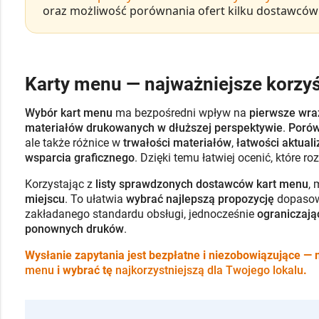
oraz możliwość porównania ofert kilku dostawców
Karty menu — najważniejsze korzyś
Wybór kart menu
ma bezpośredni wpływ na
pierwsze wra
materiałów drukowanych w dłuższej perspektywie
.
Porów
ale także różnice w
trwałości materiałów
,
łatwości aktualiz
wsparcia graficznego
. Dzięki temu łatwiej ocenić, które r
Korzystając z
listy sprawdzonych dostawców kart menu
,
miejscu
. To ułatwia
wybrać najlepszą propozycję
dopasowa
zakładanego standardu obsługi, jednocześnie
ograniczając
ponownych druków
.
Wysłanie zapytania jest bezpłatne i niezobowiązujące —
menu
i wybrać tę
najkorzystniejszą dla Twojego lokalu
.