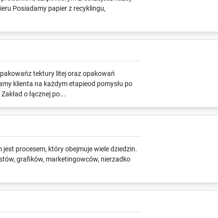
ieru Posiadamy papier z recyklingu,
opakowańz tektury litej oraz opakowań
amy klienta na każdym etapieod pomysłu po
kład o łącznej po...
est procesem, który obejmuje wiele dziedzin.
stów, grafików, marketingowców, nierzadko