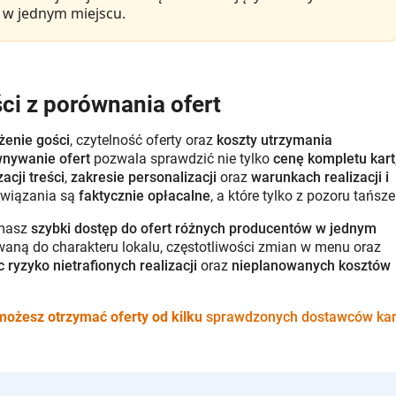
 w jednym miejscu.
ci z porównania ofert
żenie gości
, czytelność oferty oraz
koszty utrzymania
nywanie ofert
pozwala sprawdzić nie tylko
cenę kompletu kart
acji treści
,
zakresie personalizacji
oraz
warunkach realizacji i
ozwiązania są
faktycznie opłacalne
, a które tylko z pozoru tańsze
 masz
szybki dostęp do ofert różnych producentów w jednym
ną do charakteru lokalu, częstotliwości zmian w menu oraz
 ryzyko nietrafionych realizacji
oraz
nieplanowanych kosztów
 możesz otrzymać oferty od kilku
sprawdzonych dostawców kar