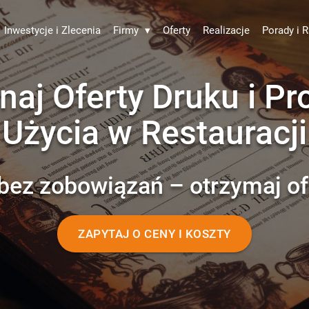
Inwestycje i Zlecenia
Firmy
▾
Oferty
Realizacje
Porady i R
aj Oferty Druku i P
Użycia w Restauracji
bez zobowiązań – otrzymaj of
ZAPYTAJ O CENY I KOSZTY