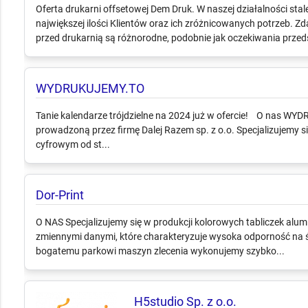
Oferta drukarni offsetowej Dem Druk. W naszej działalności sta
największej ilości Klientów oraz ich zróżnicowanych potrzeb. Z
przed drukarnią są różnorodne, podobnie jak oczekiwania przedst
WYDRUKUJEMY.TO
Tanie kalendarze trójdzielne na 2024 już w ofercie! O nas WY
prowadzoną przez firmę Dalej Razem sp. z o.o. Specjalizujemy 
cyfrowym od st...
Dor-Print
O NAS Specjalizujemy się w produkcji kolorowych tabliczek alum
zmiennymi danymi, które charakteryzuje wysoka odporność na śc
bogatemu parkowi maszyn zlecenia wykonujemy szybko...
H5studio Sp. z o.o.