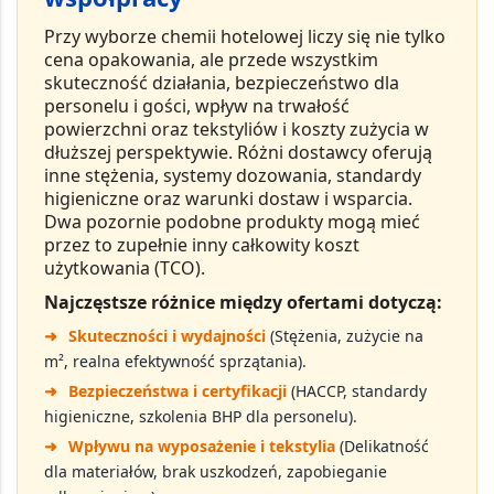
Przy wyborze
chemii hotelowej
liczy się nie tylko
cena opakowania, ale przede wszystkim
skuteczność działania
,
bezpieczeństwo dla
personelu i gości
,
wpływ na trwałość
powierzchni oraz tekstyliów
i
koszty zużycia w
dłuższej perspektywie
. Różni dostawcy oferują
inne stężenia, systemy dozowania, standardy
higieniczne oraz warunki dostaw i wsparcia.
Dwa pozornie podobne produkty mogą mieć
przez to zupełnie inny
całkowity koszt
użytkowania (TCO)
.
Najczęstsze różnice między ofertami dotyczą:
➜
Skuteczności i wydajności
(Stężenia, zużycie na
m², realna efektywność sprzątania).
➜
Bezpieczeństwa i certyfikacji
(HACCP, standardy
higieniczne, szkolenia BHP dla personelu).
➜
Wpływu na wyposażenie i tekstylia
(Delikatność
dla materiałów, brak uszkodzeń, zapobieganie