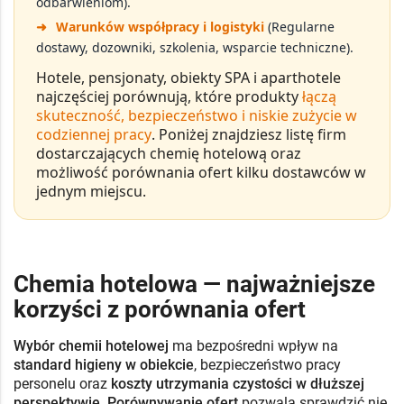
odbarwieniom).
➜
Warunków współpracy i logistyki
(Regularne
dostawy, dozowniki, szkolenia, wsparcie techniczne).
Hotele, pensjonaty, obiekty SPA i aparthotele
najczęściej porównują, które produkty
łączą
skuteczność, bezpieczeństwo i niskie zużycie w
codziennej pracy
. Poniżej znajdziesz listę firm
dostarczających
chemię hotelową
oraz
możliwość porównania ofert kilku dostawców w
jednym miejscu.
Chemia hotelowa — najważniejsze
korzyści z porównania ofert
Wybór chemii hotelowej
ma bezpośredni wpływ na
standard higieny w obiekcie
, bezpieczeństwo pracy
personelu oraz
koszty utrzymania czystości w dłuższej
perspektywie
.
Porównywanie ofert
pozwala sprawdzić nie