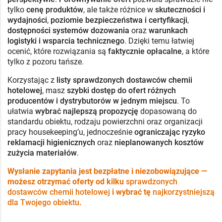
tylko
cenę produktów
, ale także różnice w
skuteczności i
wydajności
,
poziomie bezpieczeństwa i certyfikacji
,
dostępności systemów dozowania
oraz
warunkach
logistyki i wsparcia technicznego
. Dzięki temu łatwiej
ocenić, które rozwiązania są
faktycznie opłacalne
, a które
tylko z pozoru tańsze.
Korzystając z
listy sprawdzonych dostawców chemii
hotelowej
, masz
szybki dostęp do ofert różnych
producentów i dystrybutorów w jednym miejscu
. To
ułatwia
wybrać najlepszą propozycję
dopasowaną do
standardu obiektu, rodzaju powierzchni oraz organizacji
pracy housekeeping’u, jednocześnie
ograniczając ryzyko
reklamacji higienicznych
oraz
nieplanowanych kosztów
zużycia materiałów
.
Wysłanie zapytania jest bezpłatne i niezobowiązujące —
możesz otrzymać oferty od kilku
sprawdzonych
dostawców chemii hotelowej
i wybrać tę
najkorzystniejszą
dla Twojego obiektu
.