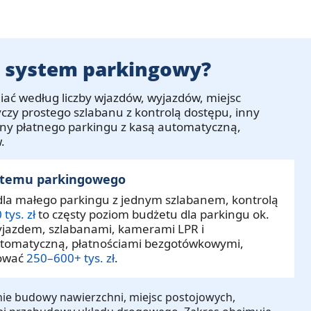
y system parkingowy?
ć według liczby wjazdów, wyjazdów, miejsc
czy prostego szlabanu z kontrolą dostępu, inny
nny płatnego parkingu z kasą automatyczną,
.
ystemu parkingowego
la małego parkingu z jednym szlabanem, kontrolą
tys. zł
to częsty poziom budżetu dla parkingu ok.
jazdem, szlabanami, kamerami LPR i
utomatyczną, płatnościami bezgotówkowymi,
tować
250–600+ tys. zł
.
nie budowy nawierzchni, miejsc postojowych,