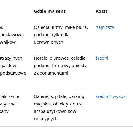
Gdzie ma sens
Koszt
oki,
Osiedla, firmy, małe biura,
najniższy
 podstawowa
parkingi tylko dla
owników.
uprawnionych.
stracyjnych,
Hotele, biurowce, osiedla,
średni
ojazdów z
parkingi firmowe, obiekty
 i podstawowe
z abonamentami.
naliczanie
Galerie, szpitale, parkingi
średni / wysoki
atyczna,
miejskie, obiekty z dużą
bany.
liczbą użytkowników
rotacyjnych.