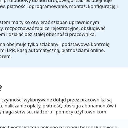
żej przebudowy układu drogowego. Zakres obejmuje
ów, płatności, oprogramowanie, montaż, konfigurację i
system ma tylko otwierać szlaban uprawnionym
y, rozpoznawać tablice rejestracyjne, obsługiwać
m i działać bez stałej obecności pracownika.
ena obejmuje tylko szlabany i podstawową kontrolę
mi LPR, kasą automatyczną, płatnościami online,
orem.
?
ze czynności wykonywane dotąd przez pracownika są
u, naliczanie opłaty, płatność, obsługa abonamentów i
 wymaga serwisu, nadzoru i pomocy użytkownikom.
nie tworzy jeszcze pełnego parkingu bezobsługowego.