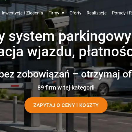
Inwestycje i Zlecenia
Firmy
▾
Oferty
Realizacje
Porady i R
 system parkingowy –
cja wjazdu, płatności
bez zobowiązań – otrzymaj of
89 firm w tej kategorii
ZAPYTAJ O CENY I KOSZTY