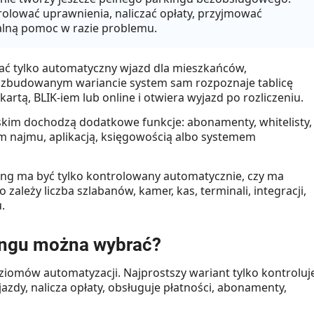
rolować uprawnienia, naliczać opłaty, przyjmować
alną pomoc w razie problemu.
ć tylko automatyczny wjazd dla mieszkańców,
rozbudowanym wariancie system sam rozpoznaje tablicę
kartą, BLIK-iem lub online i otwiera wyjazd po rozliczeniu.
ejskim dochodzą dodatkowe funkcje: abonamenty, whitelisty,
mem najmu, aplikacją, księgowością albo systemem
king ma być tylko kontrolowany automatycznie, czy ma
o zależy liczba szlabanów, kamer, kas, terminali, integracji,
.
ingu można wybrać?
omów automatyzacji. Najprostszy wariant tylko kontroluj
azdy, nalicza opłaty, obsługuje płatności, abonamenty,