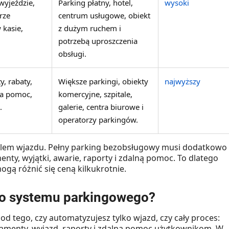
wyjeździe,
Parking płatny, hotel,
wysoki
rze
centrum usługowe, obiekt
 kasie,
z dużym ruchem i
potrzebą uproszczenia
obsługi.
, rabaty,
Większe parkingi, obiekty
najwyższy
na pomoc,
komercyjne, szpitale,
.
galerie, centra biurowe i
operatorzy parkingów.
oblem wjazdu. Pełny parking bezobsługowy musi dodatkowo
ty, wyjątki, awarie, raporty i zdalną pomoc. To dlatego
gą różnić się ceną kilkukrotnie.
o systemu parkingowego?
 tego, czy automatyzujesz tylko wjazd, czy cały proces:
bonamenty, wyjazd, raporty i zdalną pomoc użytkownikom. W