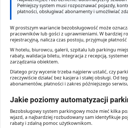
Pełniejszy system musi rozpoznawać pojazdy, kont
płatności, obsługiwać abonamenty i umożliwiać zd
W prostszym wariancie bezobsługowość może oznacza
pracowników lub gości z uprawnieniami. W bardziej 
rejestracyjną, nalicza czas postoju, przyjmuje płatność 
W hotelu, biurowcu, galerii, szpitalu lub parkingu mi
rabaty, walidacja biletu, integracja z recepcją, syste
zarządzania obiektem.
Dlatego przy wycenie trzeba najpierw ustalić, czy par
rzeczywiście działać bez kasjera i stałej obsługi. Od teg
abonamentów, płatności i zakres późniejszego serwisu
Jakie poziomy automatyzacji park
Bezobsługowy system parkingowy może mieć kilka pozi
wjazd, a najbardziej rozbudowany sam identyfikuje poj
rabaty i zdalną pomoc użytkownikom.