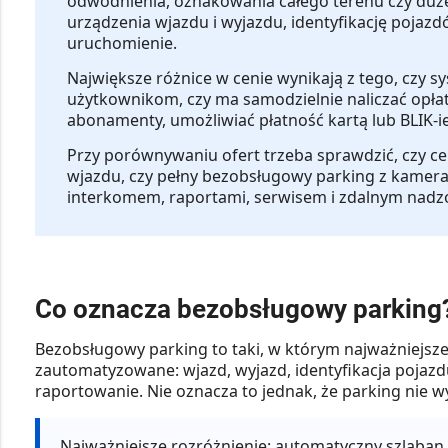
odwodnienia, oznakowania całego terenu czy du
urządzenia wjazdu i wyjazdu, identyfikację pojazd
uruchomienie.
Największe różnice w cenie wynikają z tego, czy 
użytkownikom, czy ma samodzielnie naliczać opłat
abonamenty, umożliwiać płatność kartą lub BLIK-ie
Przy porównywaniu ofert trzeba sprawdzić, czy c
wjazdu, czy pełny bezobsługowy parking z kamera
interkomem, raportami, serwisem i zdalnym nadz
Co oznacza bezobsługowy parking
Bezobsługowy parking to taki, w którym najważniejs
zautomatyzowane: wjazd, wyjazd, identyfikacja pojazd
raportowanie. Nie oznacza to jednak, że parking nie
Najważniejsze rozróżnienie:
automatyczny szlaban 