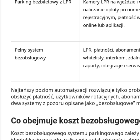
Parking bezbiletowy z LPR
Kamery LPR na wjeździe i 
naliczanie opłaty po nume
rejestracyjnym, płatność w
online lub aplikacji.
Pełny system
LPR, płatności, abonamenty
bezobsługowy
whitelisty, interkom, zdal
raporty, integracje i serwis
Najtańszy poziom automatyzacji rozwiązuje tylko pr
obsłużyć płatność, użytkowników rotacyjnych, abonamen
dwa systemy z pozoru opisane jako „bezobsługowe” mo
Co obejmuje koszt bezobsługoweg
Koszt bezobsługowego systemu parkingowego zależy od
identyfikację pojazdu, naliczanie opłat, płatności, a