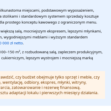
 kilkunastoma miejscami, podstawowym wyposażeniem,
ma stolikami i standardowym systemem sprzedaży kosztuje
t dla prostego konceptu kawowego z ograniczonym menu.
 większą salą, mocniejszym ekspresem, lepszymi młynkami,
-em, wygodniejszymi meblami i wyższym standardem
 000 zł netto
.
 100–150 m², z rozbudowaną salą, zapleczem produkcyjnym,
 cukierniczym, lepszym wystrojem i mocniejszą marką
awdzić, czy budżet obejmuje tylko sprzęt i meble, czy
, wentylację, odbiory, ekspres, młynki, witryny,
arcia, zatowarowanie i rezerwę finansową.
ztu adaptacji lokalu i pierwszych miesięcy działania.