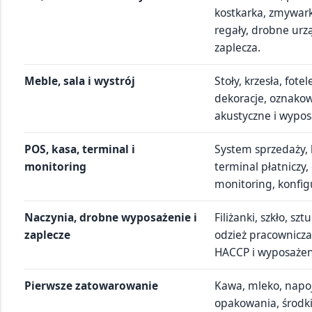
kostkarka, zmywark
regały, drobne urz
zaplecza.
Meble, sala i wystrój
Stoły, krzesła, fote
dekoracje, oznako
akustyczne i wyposa
POS, kasa, terminal i
System sprzedaży, 
monitoring
terminal płatnicz
monitoring, konfig
Naczynia, drobne wyposażenie i
Filiżanki, szkło, szt
zaplecze
odzież pracownicza,
HACCP i wyposaże
Pierwsze zatowarowanie
Kawa, mleko, napoj
opakowania, środki