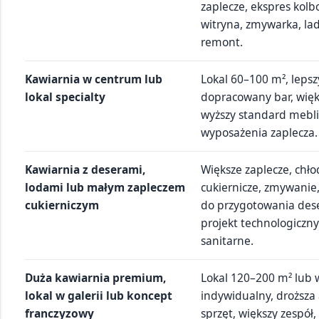
zaplecze, ekspres kol
witryna, zmywarka, la
remont.
Kawiarnia w centrum lub
Lokal 60–100 m², lepsz
lokal specialty
dopracowany bar, więks
wyższy standard mebli,
wyposażenia zaplecza.
Kawiarnia z deserami,
Większe zaplecze, chło
lodami lub małym zapleczem
cukiernicze, zmywanie
cukierniczym
do przygotowania des
projekt technologiczn
sanitarne.
Duża kawiarnia premium,
Lokal 120–200 m² lub wi
lokal w galerii lub koncept
indywidualny, droższa 
franczyzowy
sprzęt, większy zespół