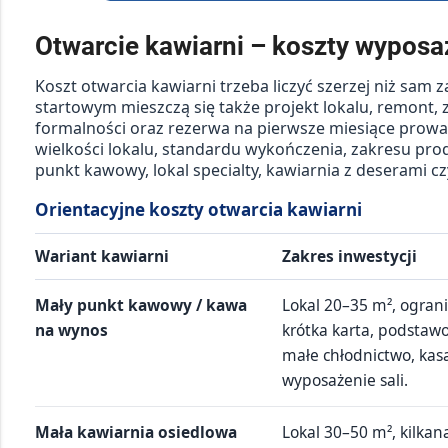
Otwarcie kawiarni – koszty wyposaż
Koszt otwarcia kawiarni trzeba liczyć szerzej niż sam 
startowym mieszczą się także projekt lokalu, remont, 
formalności oraz rezerwa na pierwsze miesiące prowad
wielkości lokalu, standardu wykończenia, zakresu produ
punkt kawowy, lokal specialty, kawiarnia z deserami czy
Orientacyjne koszty otwarcia kawiarni
Wariant kawiarni
Zakres inwestycji
Mały punkt kawowy / kawa
Lokal 20–35 m², ograni
na wynos
krótka karta, podstawo
małe chłodnictwo, kasa
wyposażenie sali.
Mała kawiarnia osiedlowa
Lokal 30–50 m², kilka