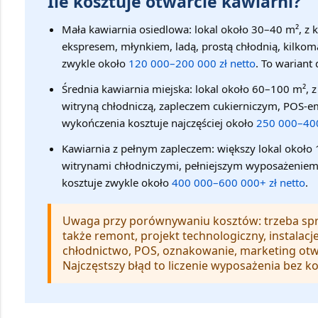
Ile kosztuje otwarcie kawiarni?
Mała kawiarnia osiedlowa:
lokal około 30–40 m², z
ekspresem, młynkiem, ladą, prostą chłodnią, kilko
zwykle około
120 000–200 000 zł netto
. To warian
Średnia kawiarnia miejska:
lokal około 60–100 m², z
witryną chłodniczą, zapleczem cukierniczym, POS
wykończenia kosztuje najczęściej około
250 000–400
Kawiarnia z pełnym zapleczem:
większy lokal około
witrynami chłodniczymi, pełniejszym wyposażeniem
kosztuje zwykle około
400 000–600 000+ zł netto
.
Uwaga przy porównywaniu kosztów:
trzeba spr
także remont, projekt technologiczny, instalacje
chłodnictwo, POS, oznakowanie, marketing otw
Najczęstszy błąd to liczenie wyposażenia bez kos