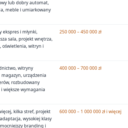
bowy lub dobry automat,
da, meble i umiarkowany
y ekspres i młynki,
250 000 – 450 000 zł
za sala, projekt wnętrza,
 oświetlenia, witryn i
dnictwo, witryny
400 000 – 700 000 zł
, magazyn, urządzenia
erów, rozbudowany
y i większe wymagania
ęcej, kilka stref, projekt
600 000 – 1 000 000 zł i więcej
adaptacja, wysokiej klasy
, mocniejszy branding i