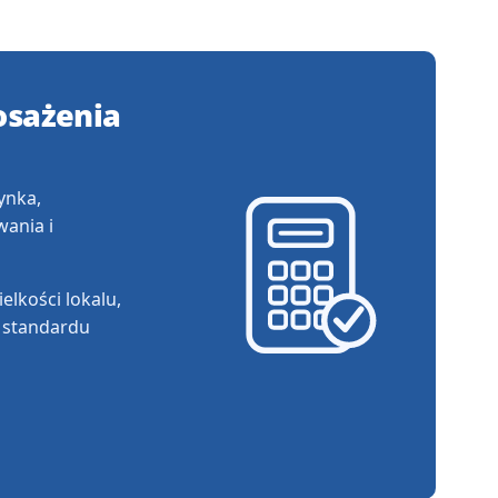
osażenia
ynka,
ania i
lkości lokalu,
i standardu