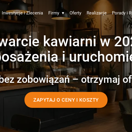
Inwestycje i Zlecenia
Firmy
▾
Oferty
Realizacje
Porady i R
twarcie kawiarni w 2
osażenia i uruchomi
bez zobowiązań – otrzymaj of
ZAPYTAJ O CENY I KOSZTY