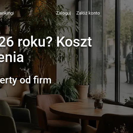
ankingi
Zaloguj
Załóż konto
026 roku? Koszt
enia
erty od firm